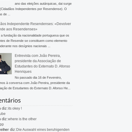
ano das eleições autárquicas, dai surge
 (Cidadãos Independentes por Resendense). O
s de ...
ãos Independente Resendenses: «Devolver
nde aos Resendenses»
a fundação da nacionalidade portuguesa que os
ntes de Resende se constituem como elemento
derante nos desígnios nacionais ...
Entrevista com João Pereira,
presidente da Associação de
Estudantes do Externato D. Afonso
Henriques
No passado dia 16 de Fevereiro,
mos à conversa com João Pereira, presidente da
ação de Estudantes do Externato D. Afonso He...
ntários
diz:
n
its okey !
ube
diz:
n
where is the other
app
diz:
eiher
Die Auswahl eines beruhigenden