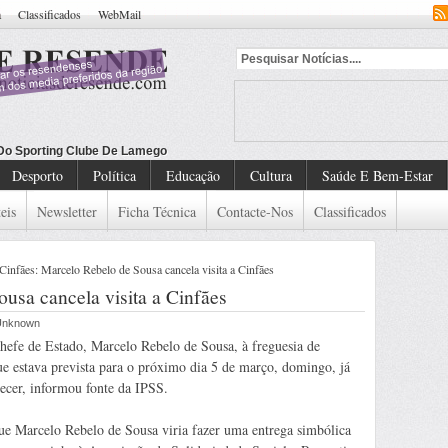
a
Classificados
WebMail
 Do Sporting Clube De Lamego
Desporto
Política
Educação
Cultura
Saúde E Bem-Estar
eis
Newsletter
Ficha Técnica
Contacte-Nos
Classificados
Cinfães: Marcelo Rebelo de Sousa cancela visita a Cinfães
usa cancela visita a Cinfães
 Unknown
Chefe de Estado, Marcelo Rebelo de Sousa, à freguesia de
ue estava prevista para o próximo dia 5 de março, domingo, já
tecer, informou fonte da IPSS.
ue Marcelo Rebelo de Sousa viria fazer uma entrega simbólica