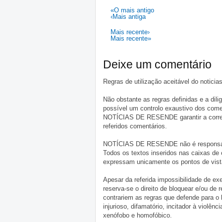
«O mais antigo
‹Mais antiga
Mais recente›
Mais recente»
Deixe um comentário
Regras de utilização aceitável do notici
Não obstante as regras definidas e a d
possível um controlo exaustivo dos comen
NOTÍCIAS DE RESENDE garantir a correçã
referidos comentários.
NOTÍCIAS DE RESENDE não é responsável 
Todos os textos inseridos nas caixas de
expressam unicamente os pontos de vista
Apesar da referida impossibilidade de 
reserva-se o direito de bloquear e/ou de
contrariem as regras que defende para o
injurioso, difamatório, incitador à violênc
xenófobo e homofóbico.