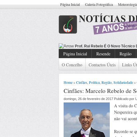
Página Inicial
Galeria Fotográfica
Meteorologi
Prof. Rui Rebelo É O Novo Técnico
Página Inicial
Resende
Região
O Concelho
Contactos Úteis
Links Út
Home
»
Cinfães
,
Política
,
Região
,
Solidariedade
» 
Cinfães: Marcelo Rebelo de So
domingo, 26 de fevereiro de 2017 Publicado por
A visita do 
Nespereira q
não vai acon
Recorde-se q