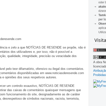
oder 
akak
dzwon
Tamk
per lo
Olse
aplic
Utiliz
Visit
asderesende.com
iligência e zelo a que NOTÍCIAS DE RESENDE se propõe, não é
tários dos utilizadores e, por isso, não é possível a
o, qualidade, integridade, precisão ou veracidade dos
A obra
No
licencia
pelo teor difamatório, ofensivo ou ilegal dos comentários.
Atribuiç
 comentários disponibilizadas em www.noticiasderesende.com
Proibidas
 e opiniões dos seus respetivos autores.
exercer um controlo exaustivo, NOTÍCIAS DE RESENDE
 retirar das caixas de comentários quaisquer mensagens que
 bom funcionamento do site, designadamente as de caráter
ia, desrespeitoso de símbolos nacionais, racista, terrorista,