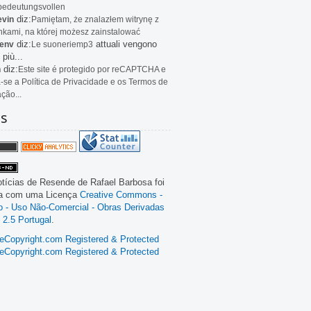
bedeutungsvollen
diz:
evin
Pamiętam, że znalazłem witrynę z
kami, na której możesz zainstalować
diz:
attuali vengono
env
Le
suoneriemp3
 più...
diz:
n
Este site é protegido por reCAPTCHA e
a-se a Política de Privacidade e os Termos de
ação...
as
tícias de Resende
de
Rafael Barbosa
foi
da com uma Licença
Creative Commons -
ão - Uso Não-Comercial - Obras Derivadas
 2.5 Portugal
.