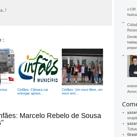
a..!
o CIR
Notícia
Cidad
Rese
Desde 
 :
habita
prepon
estive
rova
Cinfães: Câmara vai
Cinfães: Um novo filme, um
Associ
entregar apoios...
novo tem...
Come
yaza
infães: Marcelo Rebelo de Sousa
snapt
s"
yaza
Tutu
Graur