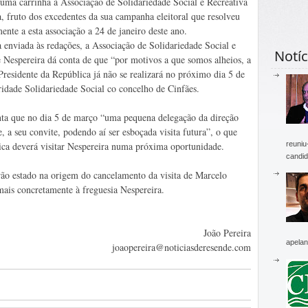
 uma carrinha à Associação de Solidariedade Social e Recreativa
, fruto dos excedentes da sua campanha eleitoral que resolveu
ente a esta associação a 24 de janeiro deste ano.
 enviada às redações, a Associação de Solidariedade Social e
Notíc
e Nespereira dá conta de que “por motivos a que somos alheios, a
 Presidente da República já não se realizará no próximo dia 5 de
ridade Solidariedade Social co concelho de Cinfães.
enta que no dia 5 de março “uma pequena delegação da direção
 a seu convite, podendo aí ser esboçada visita futura”, o que
reuniu
ica deverá visitar Nespereira numa próxima oportunidade.
candid
rão estado na origem do cancelamento da visita de Marcelo
ais concretamente à freguesia Nespereira.
João Pereira
apelan
joaopereira@noticiasderesende.com