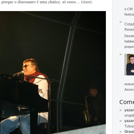
 porque o dinossauro é uma chatice, só ossos… (risos).
o CIR
Notícia
Cidad
Rese
Desde 
habita
prepon
estive
Associ
Come
yaza
snapt
yaza
Tutu
Graur