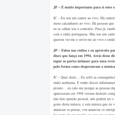
JP – É muito importante para si estes 
JC – Eu sou um cantor ao vivo. Há cantor
meus calcanhares ao vivo. Há pessoas que 
eu se calhar sou o contrário. Para já, ta
com a rádio portuguesa. Mas sou um canto
querem ver-me e ouvir-me ao vivo e então
JP – Falou nas rádios e eu aproveito p
disco que lança em 1994. Atrás desse d
tapar as partes íntimas) para uma revis
pela forma como desprezavam a música 
JC – Quer dizer… Eu sofri as consequênci
rádio nenhuma. E tenho discos infinitame
pronto… eu calo-me porque as pessoas dep
apareceram em 1994 vieram destruir comple
não têm opinião pessoal, não podem ter o 
gosto desta música, é esta música que eu 
anunciar os poetas, vou anunciar os interpr
faz parte de um puzzle em que uns menin