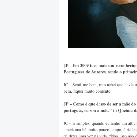
JP - Em 2009 teve mais um reconhecime
Portuguesa de Autores, sendo o primeir
JC – Senti-me bem, mas achei que havia o
bem, fiquei muito contente!
JP – Como é que é isso de ser a mãe do
português, eu sou a mãe." in Queima da
JC – É simples: quando eu tenho um álbum
americana há muito pouco tempo, é ridícul
de dizer uma vez na vida, “Não, isto não 