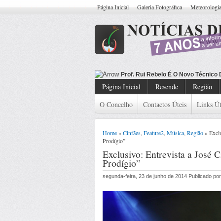
Página Inicial
Galeria Fotográfica
Meteorologi
Prof. Rui Rebelo É O Novo Técnico
Página Inicial
Resende
Região
O Concelho
Contactos Úteis
Links Út
Home
»
Cinfães
,
Feature2
,
Música
,
Região
» Exclu
Prodígio”
Exclusivo: Entrevista a José 
Prodígio”
segunda-feira, 23 de junho de 2014 Publicado p