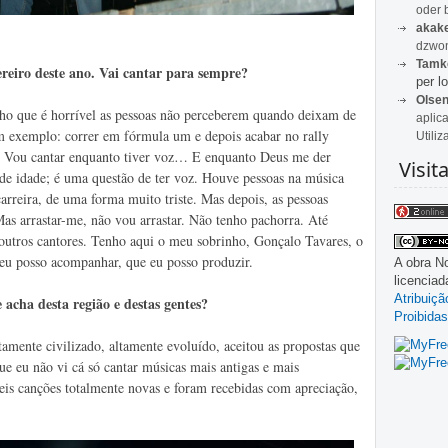
oder 
akak
dzwon
Tamk
reiro deste ano. Vai cantar para sempre?
per lo
Olse
cho que é horrível as pessoas não perceberem quando deixam de
aplic
um exemplo: correr em fórmula um e depois acabar no rally
Utiliz
na. Vou cantar enquanto tiver voz… E enquanto Deus me der
Visit
 de idade; é uma questão de ter voz. Houve pessoas na música
carreira, de uma forma muito triste. Mas depois, as pessoas
as arrastar-me, não vou arrastar. Não tenho pachorra. Até
utros cantores. Tenho aqui o meu sobrinho, Gonçalo Tavares, o
eu posso acompanhar, que eu posso produzir.
A obra
No
licencia
Atribuiç
 acha desta região e destas gentes?
Proibidas
amente civilizado, altamente evoluído, aceitou as propostas que
ue eu não vi cá só cantar músicas mais antigas e mais
eis canções totalmente novas e foram recebidas com apreciação,