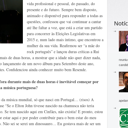
vida profissional e pessoal, do passado, do
presente e do futuro. Sempre bem disposto,
animado e disponível para responder a todas as
questões, confessou que vai continuar a cantar
Notíc
até lhe faltar a voz, que está a criar um partido
para concorrer às Eleições Legislativas em
2015 e, num lado mais íntimo, que encontrou a
mulher da sua vida. Reafirmou ser “a mãe do
rock português” e lançou duras críticas a Rui
ais de duas horas, a mostrar que a idade não quer dizer nada,
reuniu
 o lançamento de um novo álbum para Setembro deste ano,
candid
entes. Confidenciou ainda conhecer muito bem Resende.
i fora durante mais de duas horas é inevitável começar por
a música portuguesa?
 da música mundial, só que nasci em Portugal… (risos) A
apelan
ase “Se o Elton John tivesse nascido na chamusca não teria
to. Se tem nascido aqui em Cinfães, não existia! E pronto, estou
r estar aqui e por poder contribuir para o bem estar do meu
ão. Não sei se serei um dinossauro… Eu gostava mais de ser um