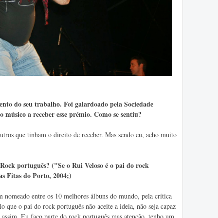
nto do seu trabalho. Foi galardoado pela Sociedade
o músico a receber esse prémio. Como se sentiu?
utros que tinham o direito de receber. Mas sendo eu, acho muito
 Rock português? ("Se o Rui Veloso é o pai do rock
s Fitas do Porto, 2004;)
 nomeado entre os 10 melhores álbuns do mundo, pela crítica
o que o pai do rock português não aceite a ideia, não seja capaz
é assim. Eu faço parte do rock português mas atenção, tenho um