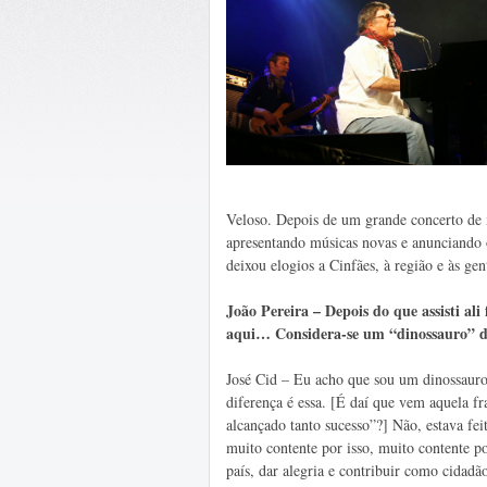
Veloso. Depois de um grande concerto de m
apresentando músicas novas e anunciando
deixou elogios a Cinfães, à região e às g
João Pereira – Depois do que assisti al
aqui… Considera-se um “dinossauro” d
José Cid – Eu acho que sou um dinossauro
diferença é essa. [É daí que vem aquela fr
alcançado tanto sucesso”?] Não, estava fei
muito contente por isso, muito contente po
país, dar alegria e contribuir como cidad