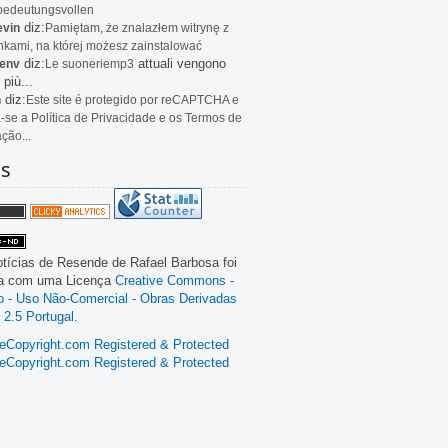
bedeutungsvollen
diz:
evin
Pamiętam, że znalazłem witrynę z
kami, na której możesz zainstalować
diz:
attuali vengono
env
Le
suoneriemp3
 più...
diz:
n
Este site é protegido por reCAPTCHA e
a-se a Política de Privacidade e os Termos de
ação...
as
tícias de Resende
de
Rafael Barbosa
foi
da com uma Licença
Creative Commons -
ão - Uso Não-Comercial - Obras Derivadas
 2.5 Portugal
.