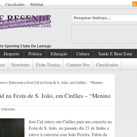
a
Classificados
WebMail
 Do Sporting Clube De Lamego
Desporto
Política
Educação
Cultura
Saúde E Bem-Estar
eis
Newsletter
Ficha Técnica
Contacte-Nos
Classificados
sivo: Entrevista a José Cid na Festa de S. João, em Cinfães – “Menino
Cid na Festa de S. João, em Cinfães – “Menino
or Unknown
José Cid esteve em Cinfães para um concerto na
Festa de S. João, no passado dia 21 de Junho e
esteve à conversa com João Pereira. Falou da