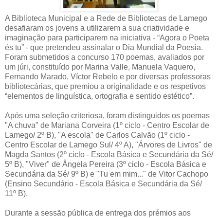
A Biblioteca Municipal e a Rede de Bibliotecas de Lamego
desafiaram os jovens a utilizarem a sua criatividade e
imaginação para participarem na iniciativa - “Agora o Poeta
és tu” - que pretendeu assinalar o Dia Mundial da Poesia.
Foram submetidos a concurso 170 poemas, avaliados por
um júri, constituído por Marina Valle, Manuela Vaquero,
Fernando Marado, Víctor Rebelo e por diversas professoras
bibliotecárias, que premiou a originalidade e os respetivos
“elementos de linguística, ortografia e sentido estético”.
Após uma seleção criteriosa, foram distinguidos os poemas
"A chuva" de Mariana Corveira (1º ciclo - Centro Escolar de
Lamego/ 2º B), "A escola" de Carlos Calvão (1º ciclo -
Centro Escolar de Lamego Sul/ 4º A), "Árvores de Livros" de
Magda Santos (2º ciclo - Escola Básica e Secundária da Sé/
5º B), "Viver" de Ângela Pereira (3º ciclo - Escola Básica e
Secundária da Sé/ 9º B) e "Tu em mim..." de Vitor Cachopo
(Ensino Secundário - Escola Básica e Secundária da Sé/
11º B).
Durante a sessão pública de entrega dos prémios aos