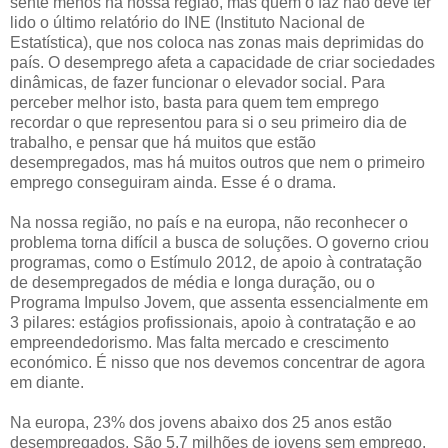
sente menos na nossa região, mas quem o faz não deve ter
lido o último relatório do INE (Instituto Nacional de
Estatística), que nos coloca nas zonas mais deprimidas do
país. O desemprego afeta a capacidade de criar sociedades
dinâmicas, de fazer funcionar o elevador social. Para
perceber melhor isto, basta para quem tem emprego
recordar o que representou para si o seu primeiro dia de
trabalho, e pensar que há muitos que estão
desempregados, mas há muitos outros que nem o primeiro
emprego conseguiram ainda. Esse é o drama.
Na nossa região, no país e na europa, não reconhecer o
problema torna difícil a busca de soluções. O governo criou
programas, como o Estímulo 2012, de apoio à contratação
de desempregados de média e longa duração, ou o
Programa Impulso Jovem, que assenta essencialmente em
3 pilares: estágios profissionais, apoio à contratação e ao
empreendedorismo. Mas falta mercado e crescimento
económico. É nisso que nos devemos concentrar de agora
em diante.
Na europa, 23% dos jovens abaixo dos 25 anos estão
desempregados. São 5,7 milhões de jovens sem emprego.