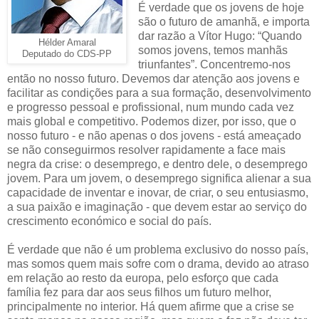
É verdade que os jovens de hoje
são o futuro de amanhã, e importa
dar razão a Vítor Hugo: “Quando
Hélder Amaral
somos jovens, temos manhãs
Deputado do CDS-PP
triunfantes”. Concentremo-nos
então no nosso futuro. Devemos dar atenção aos jovens e
facilitar as condições para a sua formação, desenvolvimento
e progresso pessoal e profissional, num mundo cada vez
mais global e competitivo. Podemos dizer, por isso, que o
nosso futuro - e não apenas o dos jovens - está ameaçado
se não conseguirmos resolver rapidamente a face mais
negra da crise: o desemprego, e dentro dele, o desemprego
jovem. Para um jovem, o desemprego significa alienar a sua
capacidade de inventar e inovar, de criar, o seu entusiasmo,
a sua paixão e imaginação - que devem estar ao serviço do
crescimento económico e social do país.
É verdade que não é um problema exclusivo do nosso país,
mas somos quem mais sofre com o drama, devido ao atraso
em relação ao resto da europa, pelo esforço que cada
família fez para dar aos seus filhos um futuro melhor,
principalmente no interior. Há quem afirme que a crise se