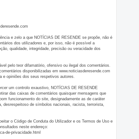
asderesende.com
iligência e zelo a que NOTÍCIAS DE RESENDE se propõe, não é
tários dos utilizadores e, por isso, não é possível a
o, qualidade, integridade, precisão ou veracidade dos
pelo teor difamatório, ofensivo ou ilegal dos comentários.
 comentários disponibilizadas em www.noticiasderesende.com
 e opiniões dos seus respetivos autores.
exercer um controlo exaustivo, NOTÍCIAS DE RESENDE
 retirar das caixas de comentários quaisquer mensagens que
 bom funcionamento do site, designadamente as de caráter
ia, desrespeitoso de símbolos nacionais, racista, terrorista,
eitar o Código de Conduta do Utilizador e os Termos de Uso e
onsultados neste endereço:
ica-de-privacidade.html