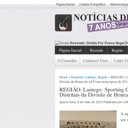
Página Inicial
Galeria Fotográfica
Meteorologi
Resende: Detid
Página Inicial
Resende
Região
O Concelho
Contactos Úteis
Links Út
Home
»
Desporto
,
Lamego
,
Região
» REGIÃO: Lame
Divisão de Honra da AFViseu nesta época de 201
REGIÃO: Lamego: Sporting C
Distritais da Divisão de Hon
quarta-feira, 8 de maio de 2013 Publicado por U
A eq
seu 