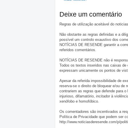
Deixe um comentário
Regras de utilização aceitável do notici
Não obstante as regras definidas e a d
possível um controlo exaustivo dos comen
NOTÍCIAS DE RESENDE garantir a correçã
referidos comentários.
NOTÍCIAS DE RESENDE não é responsável 
Todos os textos inseridos nas caixas de
expressam unicamente os pontos de vista
Apesar da referida impossibilidade de 
reserva-se o direito de bloquear e/ou de
contrariem as regras que defende para o
injurioso, difamatório, incitador à violênc
xenófobo e homofóbico.
Os comentadores são incentivados a resp
Política de Privacidade que podem ser c
http://www.noticiasderesende.com/p/polit