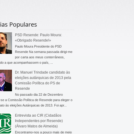
ias Populares
PSD Resende: Paulo Moura:
«Obrigado Resende!»
Paulo Moura Presidente do PSD
Resende Na semana passada dirigi-me
por carta aos meus conterrâneos,
do a que acompanhassem o país, ...
Dr. Manuel Trindade candidato às
eleições autárquicas de 2013 pela
Comissão Política do PS de
Resende
No passado dia 22 de Dezembro
-se a Comissão Política de Resende para eleger o
ato às eleições Autárquicas de 2013. Foi apr...
Entrevista ao CIR (Cidadãos
Independentes por Resende)
(Álvaro Matos de Almeida)
Encontramo-nos a pouco mais de meio