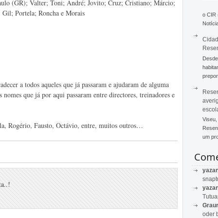
lo (GR); Valter; Toni; André; Jovito; Cruz; Cristiano; Márcio;
 Gil; Portela; Roncha e Morais
o CIR
Notícia
Cidad
Rese
Desde 
habita
prepon
radecer a todos aqueles que já passaram e ajudaram de alguma
Resen
s nomes que já por aqui passaram entre directores, treinadores e
averi
escol
Viseu,
la, Rogério, Fausto, Octávio, entre, muitos outros…
Resend
um pro
Come
yaza
snapt
a..!
yaza
Tutu
Graur
oder 