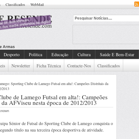
a
Classificados
WebMail
Desporto
Política
Educação
Cultura
Saúde E Bem-Estar
eis
Newsletter
Ficha Técnica
Contacte-Nos
Classificados
go: Sporting Clube de Lamego Futsal em alta!: Campeões Distritais da
2/2013
lube de Lamego Futsal em alta!: Campeões
ra da AFViseu nesta época de 2012/2013
nknown
uipa Sénior de Futsal do Sporting Clube de Lamego conquista o
segundo título na sua terceira época desportiva de atividade.