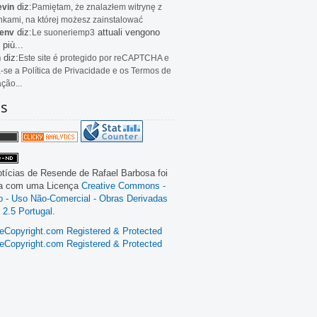
diz:
evin
Pamiętam, że znalazłem witrynę z
kami, na której możesz zainstalować
diz:
attuali vengono
env
Le
suoneriemp3
 più...
diz:
n
Este site é protegido por reCAPTCHA e
a-se a Política de Privacidade e os Termos de
ação...
as
tícias de Resende
de
Rafael Barbosa
foi
da com uma Licença
Creative Commons -
ão - Uso Não-Comercial - Obras Derivadas
 2.5 Portugal
.