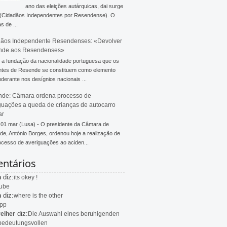
ano das eleições autárquicas, dai surge
 (Cidadãos Independentes por Resendense). O
s de ...
ãos Independente Resendenses: «Devolver
nde aos Resendenses»
a fundação da nacionalidade portuguesa que os
ntes de Resende se constituem como elemento
derante nos desígnios nacionais ...
de: Câmara ordena processo de
guações a queda de crianças de autocarro
ar
 01 mar (Lusa) - O presidente da Câmara de
e, António Borges, ordenou hoje a realização de
cesso de averiguações ao aciden...
ntários
diz:
n
its okey !
ube
diz:
n
where is the other
app
diz:
eiher
Die Auswahl eines beruhigenden
bedeutungsvollen