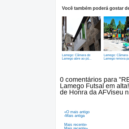
Você também poderá gostar de
Lamego: Câmara de
Lamego: Câmara 
Lamego abre ao pú...
Lamego renova par
0 comentários para "R
Lamego Futsal em alta!
de Honra da AFViseu n
«O mais antigo
‹Mais antiga
Mais recente›
Mais recente»