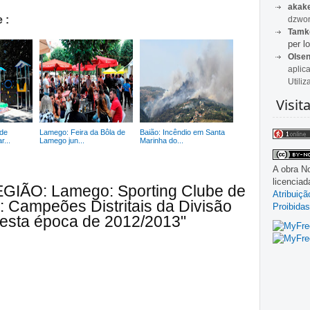
akak
 :
dzwon
Tamk
per lo
Olse
aplic
Utiliz
Visit
de
Lamego: Feira da Bôla de
Baião: Incêndio em Santa
...
Lamego jun...
Marinha do...
A obra
No
licencia
EGIÃO: Lamego: Sporting Clube de
Atribuiç
: Campeões Distritais da Divisão
Proibidas
esta época de 2012/2013"