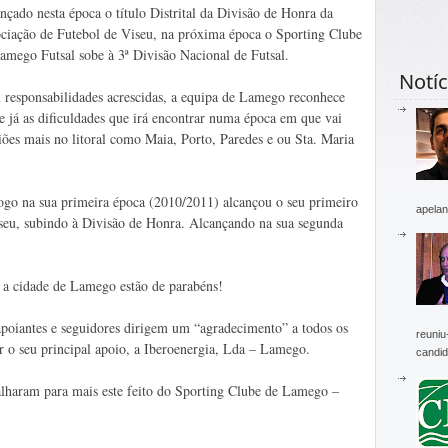
nçado nesta época o título Distrital da Divisão de Honra da
ciação de Futebol de Viseu, na próxima época o Sporting Clube
amego Futsal sobe à 3ª Divisão Nacional de Futsal.
Notíc
responsabilidades acrescidas, a equipa de Lamego reconhece
e já as dificuldades que irá encontrar numa época em que vai
iões mais no litoral como Maia, Porto, Paredes e ou Sta. Maria
go na sua primeira época (2010/2011) alcançou o seu primeiro
apelan
iseu, subindo à Divisão de Honra. Alcançando na sua segunda
e a cidade de Lamego estão de parabéns!
 apoiantes e seguidores dirigem um “agradecimento” a todos os
reuniu
ar o seu principal apoio, a Iberoenergia, Lda – Lamego.
candid
alharam para mais este feito do Sporting Clube de Lamego –