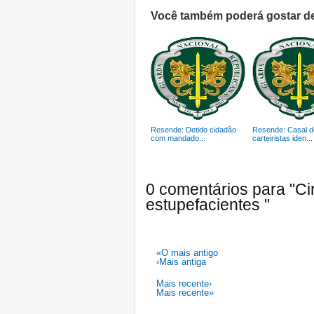
Você também poderá gostar de
Resende: Detido cidadão
Resende: Casal d
com mandado...
carteiristas iden...
0 comentários para "Cin
estupefacientes "
«O mais antigo
‹Mais antiga
Mais recente›
Mais recente»