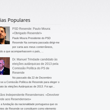
ias Populares
PSD Resende: Paulo Moura:
«Obrigado Resende!»
Paulo Moura Presidente do PSD
Resende Na semana passada dirigi-me
por carta aos meus conterrâneos,
do a que acompanhassem o país, ...
Dr. Manuel Trindade candidato às
eleições autárquicas de 2013 pela
Comissão Política do PS de
Resende
No passado dia 22 de Dezembro
-se a Comissão Política de Resende para eleger o
ato às eleições Autárquicas de 2013. Foi apr...
ãos Independente Resendenses: «Devolver
nde aos Resendenses»
a fundação da nacionalidade portuguesa que os
ntes de Resende se constituem como elemento