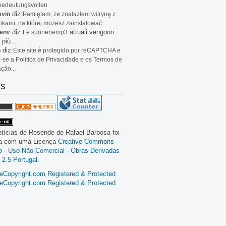
bedeutungsvollen
diz:
evin
Pamiętam, że znalazłem witrynę z
kami, na której możesz zainstalować
diz:
attuali vengono
env
Le
suoneriemp3
 più...
diz:
n
Este site é protegido por reCAPTCHA e
a-se a Política de Privacidade e os Termos de
ação...
as
tícias de Resende
de
Rafael Barbosa
foi
da com uma Licença
Creative Commons -
ão - Uso Não-Comercial - Obras Derivadas
 2.5 Portugal
.