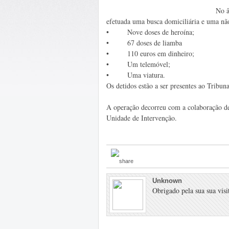
No â
efetuada uma busca domiciliária e uma não
• Nove doses de heroína;
• 67 doses de liamba
• 110 euros em dinheiro;
• Um telemóvel;
• Uma viatura.
Os detidos estão a ser presentes ao Tribuna
A operação decorreu com a colaboração de m
Unidade de Intervenção.
Unknown
Obrigado pela sua sua visit