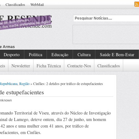
a
Classificados
WebMail
Desporto
Política
Educação
Cultura
Saúde E Bem-Estar
eis
Newsletter
Ficha Técnica
Contacte-Nos
Classificados
Republicana
,
Região
» Cinfães: 2 detidos por tráfico de estupefacientes
 de estupefacientes
 Unknown
mando Territorial de Viseu, através do Núcleo de Investigação
inal de Lamego, deteve ontem, dia 27 de junho, um homem
42 anos e uma mulher com 41 anos, por tráfico de
pefacientes, em Cinfães.