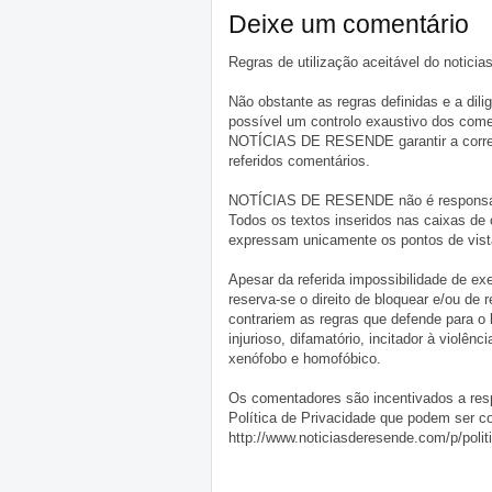
Deixe um comentário
Regras de utilização aceitável do notici
Não obstante as regras definidas e a d
possível um controlo exaustivo dos comen
NOTÍCIAS DE RESENDE garantir a correçã
referidos comentários.
NOTÍCIAS DE RESENDE não é responsável 
Todos os textos inseridos nas caixas de
expressam unicamente os pontos de vista
Apesar da referida impossibilidade de 
reserva-se o direito de bloquear e/ou de
contrariem as regras que defende para o
injurioso, difamatório, incitador à violênc
xenófobo e homofóbico.
Os comentadores são incentivados a resp
Política de Privacidade que podem ser c
http://www.noticiasderesende.com/p/polit