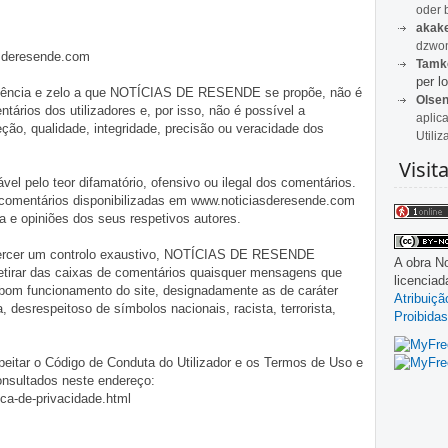
oder 
akak
dzwon
asderesende.com
Tamk
per lo
iligência e zelo a que NOTÍCIAS DE RESENDE se propõe, não é
Olse
tários dos utilizadores e, por isso, não é possível a
aplic
o, qualidade, integridade, precisão ou veracidade dos
Utiliz
Visit
pelo teor difamatório, ofensivo ou ilegal dos comentários.
 comentários disponibilizadas em www.noticiasderesende.com
 e opiniões dos seus respetivos autores.
exercer um controlo exaustivo, NOTÍCIAS DE RESENDE
A obra
No
 retirar das caixas de comentários quaisquer mensagens que
licencia
 bom funcionamento do site, designadamente as de caráter
Atribuiç
ia, desrespeitoso de símbolos nacionais, racista, terrorista,
Proibidas
eitar o Código de Conduta do Utilizador e os Termos de Uso e
onsultados neste endereço:
ica-de-privacidade.html