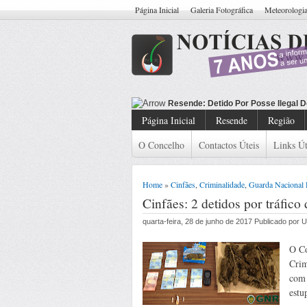
Página Inicial
Galeria Fotográfica
Meteorologi
Resend
Página Inicial
Resende
Região
O Concelho
Contactos Úteis
Links Út
Home
»
Cinfães
,
Criminalidade
,
Guarda Nacional 
Cinfães: 2 detidos por tráfico
quarta-feira, 28 de junho de 2017 Publicado por
O Co
Crim
com 
estu