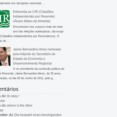
derante nos desígnios nacionais ...
Entrevista ao CIR (Cidadãos
Independentes por Resende)
(Álvaro Matos de Almeida)
Encontramo-nos a pouco mais de meio
ano das eleições autárquicas, dai surge
 (Cidadãos Independentes por Resendense). O
s de ...
Jaime Bernardino Alves nomeado
para Adjunto do Secretário de
Estado da Economia e
Desenvolvimento Regional
O ex-presidente da comissão política do
 Resende, Jaime Bernardino Alves, de 35 anos,
meado, no dia 28 de Junho de 2011, pelo g...
ntários
diz:
n
its okey !
ube
diz:
n
where is the other
app
diz:
eiher
Die Auswahl eines beruhigenden