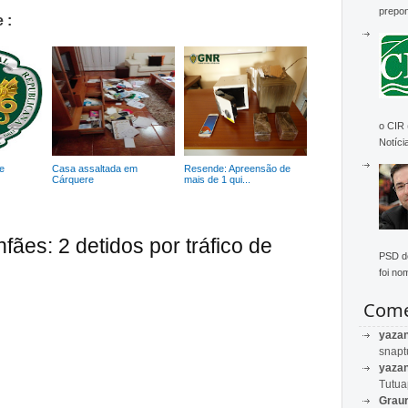
prepon
 :
o CIR
Notícia
e
Casa assaltada em
Resende: Apreensão de
Cárquere
mais de 1 qui...
fães: 2 detidos por tráfico de
PSD de
foi no
Come
yaza
snapt
yaza
Tutu
Graur