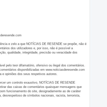
asderesende.com
iligência e zelo a que NOTÍCIAS DE RESENDE se propõe, não é
tários dos utilizadores e, por isso, não é possível a
o, qualidade, integridade, precisão ou veracidade dos
pelo teor difamatório, ofensivo ou ilegal dos comentários.
 comentários disponibilizadas em www.noticiasderesende.com
 e opiniões dos seus respetivos autores.
exercer um controlo exaustivo, NOTÍCIAS DE RESENDE
 retirar das caixas de comentários quaisquer mensagens que
 bom funcionamento do site, designadamente as de caráter
ia, desrespeitoso de símbolos nacionais, racista, terrorista,