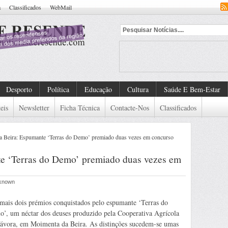
a
Classificados
WebMail
ndad
Desporto
Política
Educação
Cultura
Saúde E Bem-Estar
eis
Newsletter
Ficha Técnica
Contacte-Nos
Classificados
 Beira: Espumante ‘Terras do Demo’ premiado duas vezes em concurso
e ‘Terras do Demo’ premiado duas vezes em
nknown
mais dois prémios conquistados pelo espumante ‘Terras do
’, um néctar dos deuses produzido pela Cooperativa Agrícola
ávora, em Moimenta da Beira. As distinções sucedem-se umas