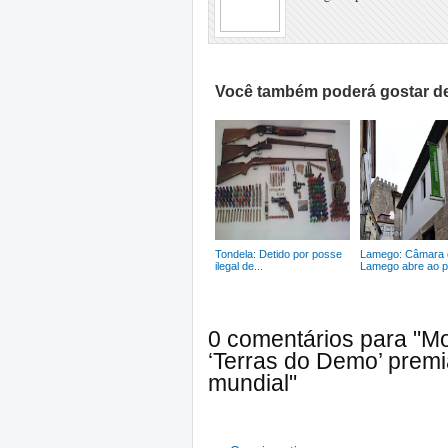
Você também poderá gostar de
Tondela: Detido por posse
Lamego: Câmara 
ilegal de...
Lamego abre ao pú
0 comentários para "M
‘Terras do Demo’ prem
mundial"