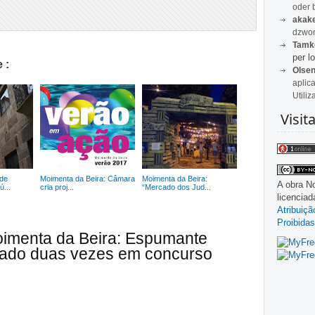
oder 
akak
dzwon
Tamk
per lo
 :
Olse
aplic
Utiliz
Visit
de
Moimenta da Beira: Câmara
Moimenta da Beira:
A obra
No
...
cria proj...
“Mercado dos Jud...
licencia
Atribuiç
Proibidas
oimenta da Beira: Espumante
iado duas vezes em concurso