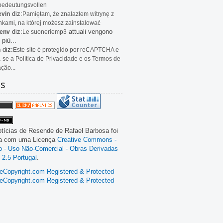
bedeutungsvollen
diz:
evin
Pamiętam, że znalazłem witrynę z
kami, na której możesz zainstalować
diz:
attuali vengono
env
Le
suoneriemp3
 più...
diz:
n
Este site é protegido por reCAPTCHA e
a-se a Política de Privacidade e os Termos de
ação...
as
tícias de Resende
de
Rafael Barbosa
foi
da com uma Licença
Creative Commons -
ão - Uso Não-Comercial - Obras Derivadas
 2.5 Portugal
.