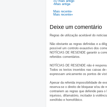
«O mais antigo
‹Mais antiga
Mais recente›
Mais recente»
Deixe um comentário
Regras de utilização aceitável do notici
Não obstante as regras definidas e a d
possível um controlo exaustivo dos comen
NOTÍCIAS DE RESENDE garantir a correçã
referidos comentários.
NOTÍCIAS DE RESENDE não é responsável 
Todos os textos inseridos nas caixas de
expressam unicamente os pontos de vista
Apesar da referida impossibilidade de 
reserva-se o direito de bloquear e/ou de
contrariem as regras que defende para o
injurioso, difamatório, incitador à violênc
xenófobo e homofóbico.