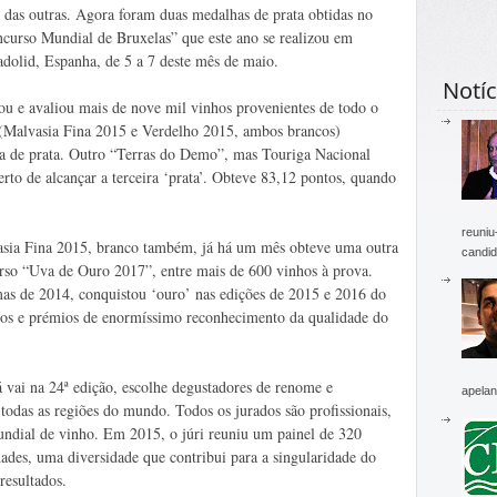
s das outras. Agora foram duas medalhas de prata obtidas no
curso Mundial de Bruxelas” que este ano se realizou em
adolid, Espanha, de 5 a 7 deste mês de maio.
Notíc
tou e avaliou mais de nove mil vinhos provenientes de todo o
Malvasia Fina 2015 e Verdelho 2015, ambos brancos)
a de prata. Outro “Terras do Demo”, mas Touriga Nacional
rto de alcançar a terceira ‘prata’. Obteve 83,12 pontos, quando
reuniu
sia Fina 2015, branco também, já há um mês obteve uma outra
candid
urso “Uva de Ouro 2017”, entre mais de 600 vinhos à prova.
mas de 2014, conquistou ‘ouro’ nas edições de 2015 e 2016 do
ios e prémios de enormíssimo reconhecimento da qualidade do
 vai na 24ª edição, escolhe degustadores de renome e
apelan
todas as regiões do mundo. Todos os jurados são profissionais,
undial de vinho. Em 2015, o júri reuniu um painel de 320
dades, uma diversidade que contribui para a singularidade do
resultados.