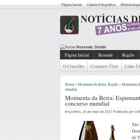
Página Inicial
Galeria Fotográfica
Meteorologi
Resende: Detido Cidadão Com Ma
Página Inicial
Resende
Região
O Concelho
Contactos Úteis
Links Út
Home
»
Moimenta da Beira
,
Região
» Moimenta da
mundial
Moimenta da Beira: Espumant
concurso mundial
terça-feira, 16 de maio de 2017 Publicado por U
São 
Demo
do T