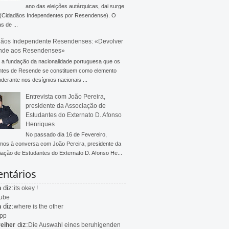
ano das eleições autárquicas, dai surge
 (Cidadãos Independentes por Resendense). O
s de ...
ãos Independente Resendenses: «Devolver
nde aos Resendenses»
a fundação da nacionalidade portuguesa que os
ntes de Resende se constituem como elemento
derante nos desígnios nacionais ...
Entrevista com João Pereira,
presidente da Associação de
Estudantes do Externato D. Afonso
Henriques
No passado dia 16 de Fevereiro,
mos à conversa com João Pereira, presidente da
ação de Estudantes do Externato D. Afonso He...
ntários
diz:
n
its okey !
ube
diz:
n
where is the other
app
diz:
eiher
Die Auswahl eines beruhigenden