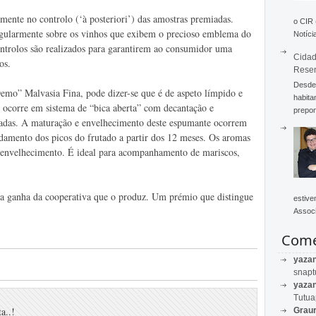
emente no controlo (‘à posteriori’) das amostras premiadas.
o CIR
egularmente sobre os vinhos que exibem o precioso emblema do
Notícia
ontrolos são realizados para garantirem ao consumidor uma
Cidad
os.
Rese
Desde 
mo” Malvasia Fina, pode dizer-se que é de aspeto límpido e
habita
ão ocorre em sistema de “bica aberta” com decantação e
prepon
ladas. A maturação e envelhecimento deste espumante ocorrem
amento dos picos do frutado a partir dos 12 meses. Os aromas
 envelhecimento. É ideal para acompanhamento de mariscos,
a ganha da cooperativa que o produz. Um prémio que distingue
estive
Associ
Come
yaza
snapt
yaza
Tutu
a..!
Graur