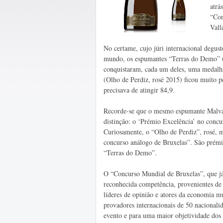
atrá
“Con
Vall
No certame, cujo júri internacional degus
mundo, os espumantes “Terras do Demo” (
conquistaram, cada um deles, uma medalh
(Olho de Perdiz, rosé 2015) ficou muito pe
precisava de atingir 84,9.
Recorde-se que o mesmo espumante Malva
distinção: o ‘Prémio Excelência’ no conc
Curiosamente, o “Olho de Perdiz”, rosé, 
concurso análogo de Bruxelas”. São prém
“Terras do Demo”.
O “Concurso Mundial de Bruxelas”, que já
reconhecida competência, provenientes de 
líderes de opinião e atores da economia m
provadores internacionais de 50 nacionali
evento e para uma maior objetividade dos 