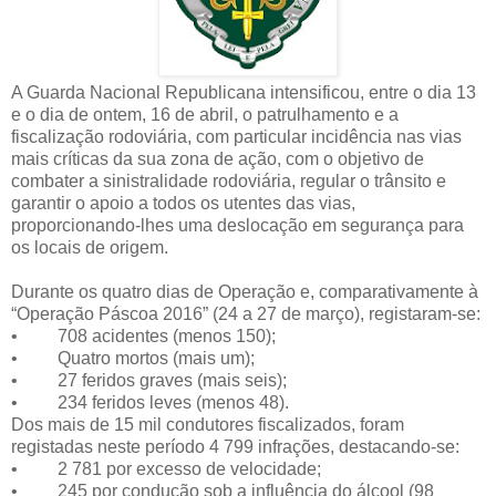
A Guarda Nacional Republicana intensificou, entre o dia 13
e o dia de ontem, 16 de abril, o patrulhamento e a
fiscalização rodoviária, com particular incidência nas vias
mais críticas da sua zona de ação, com o objetivo de
combater a sinistralidade rodoviária, regular o trânsito e
garantir o apoio a todos os utentes das vias,
proporcionando-lhes uma deslocação em segurança para
os locais de origem.
Durante os quatro dias de Operação e, comparativamente à
“Operação Páscoa 2016” (24 a 27 de março), registaram-se:
• 708 acidentes (menos 150);
• Quatro mortos (mais um);
• 27 feridos graves (mais seis);
• 234 feridos leves (menos 48).
Dos mais de 15 mil condutores fiscalizados, foram
registadas neste período 4 799 infrações, destacando-se:
• 2 781 por excesso de velocidade;
• 245 por condução sob a influência do álcool (98