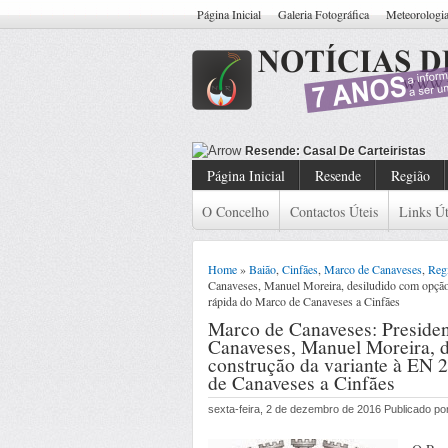
Página Inicial
Galeria Fotográfica
Meteorologi
Resende: Casal De Carteiristas Ide
Página Inicial
Resende
Região
O Concelho
Contactos Úteis
Links Út
Home
»
Baião
,
Cinfães
,
Marco de Canaveses
,
Reg
Canaveses, Manuel Moreira, desiludido com opção 
rápida do Marco de Canaveses a Cinfães
Marco de Canaveses: Preside
Canaveses, Manuel Moreira, d
construção da variante à EN 
de Canaveses a Cinfães
sexta-feira, 2 de dezembro de 2016 Publicado p