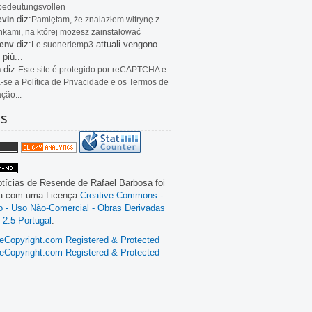
bedeutungsvollen
diz:
evin
Pamiętam, że znalazłem witrynę z
kami, na której możesz zainstalować
diz:
attuali vengono
env
Le
suoneriemp3
 più...
diz:
n
Este site é protegido por reCAPTCHA e
a-se a Política de Privacidade e os Termos de
ação...
as
tícias de Resende
de
Rafael Barbosa
foi
da com uma Licença
Creative Commons -
ão - Uso Não-Comercial - Obras Derivadas
 2.5 Portugal
.