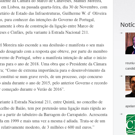
sidente da Câmara do Marco de Canaveses, Manuel Moreira,
 em Lisboa, na passada quarta-feira, dia 30 de Novembro, com
etário de Estado das Infraestruturas, Guilherme W. d’ Oliveira
s, para conhecer das intenções do Governo de Portugal,
Notíc
vamente à obra de construção da ligação entre Marco de
ses e Cinfães, pela variante à Estrada Nacional 211.
 Moreira não esconde a sua desilusão e manifesta o seu mais
ndo desagrado com a resposta que obteve, por parte do membro
erno de Portugal, sobre a manifesta intenção de adiar o início
ras para o ano de 2018. Uma obra que o Presidente da Câmara
reuniu
candid
ra; “Como de extrema importância para o desenvolvimento da
constitui-se num grave revês, de um processo, cujo concurso
o ainda durante o ano de 2015, pelo anterior Governo e recordo
ter começado durante o Verão de 2016”.
riante à Estrada Nacional 211, entre Quintã, no concelho de
apelan
elho de Baião, tem por pretensão uma ligação mais rápida ao
o a partir do tabuleiro da Barragem do Carrapatelo. Acrescenta
tada em 1999 e mais uma vez a mesma é adiada. Trata-se de um
 relativamente modesto, de 3 milhões e 600 mil euros.”