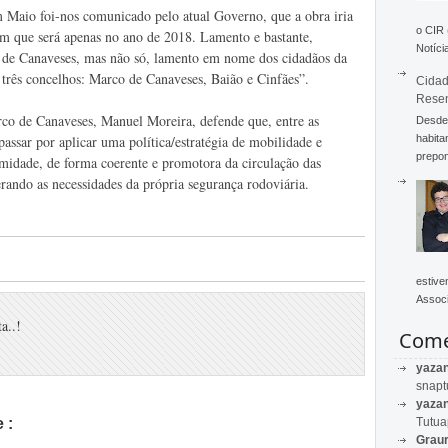
 Maio foi-nos comunicado pelo atual Governo, que a obra iria
o CIR
m que será apenas no ano de 2018. Lamento e bastante,
Notícia
de Canaveses, mas não só, lamento em nome dos cidadãos da
r três concelhos: Marco de Canaveses, Baião e Cinfães”.
Cidad
Rese
co de Canaveses, Manuel Moreira, defende que, entre as
Desde 
habita
assar por aplicar uma política/estratégia de mobilidade e
prepon
imidade, de forma coerente e promotora da circulação das
rando as necessidades da própria segurança rodoviária.
estive
Associ
a..!
Come
yaza
snapt
yaza
Tutu
 :
Graur