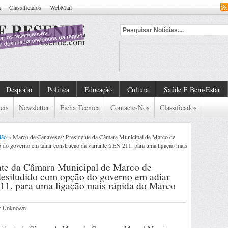
a
Classificados
WebMail
ntificado
Desporto
Política
Educação
Cultura
Saúde E Bem-Estar
eis
Newsletter
Ficha Técnica
Contacte-Nos
Classificados
ião
» Marco de Canaveses: Presidente da Câmara Municipal de Marco de
do governo em adiar construção da variante à EN 211, para uma ligação mais
nte da Câmara Municipal de Marco de
esiludido com opção do governo em adiar
211, para uma ligação mais rápida do Marco
or Unknown