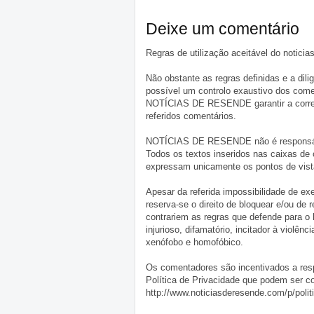
Deixe um comentário
Regras de utilização aceitável do notici
Não obstante as regras definidas e a d
possível um controlo exaustivo dos comen
NOTÍCIAS DE RESENDE garantir a correçã
referidos comentários.
NOTÍCIAS DE RESENDE não é responsável 
Todos os textos inseridos nas caixas de
expressam unicamente os pontos de vista
Apesar da referida impossibilidade de 
reserva-se o direito de bloquear e/ou de
contrariem as regras que defende para o
injurioso, difamatório, incitador à violênc
xenófobo e homofóbico.
Os comentadores são incentivados a resp
Política de Privacidade que podem ser c
http://www.noticiasderesende.com/p/polit