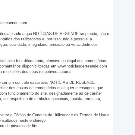
asderesende.com
iligência e zelo a que NOTÍCIAS DE RESENDE se propõe, não é
tários dos utilizadores e, por isso, não é possível a
o, qualidade, integridade, precisão ou veracidade dos
pelo teor difamatório, ofensivo ou ilegal dos comentários.
 comentários disponibilizadas em www.noticiasderesende.com
 e opiniões dos seus respetivos autores.
exercer um controlo exaustivo, NOTÍCIAS DE RESENDE
 retirar das caixas de comentários quaisquer mensagens que
 bom funcionamento do site, designadamente as de caráter
ia, desrespeitoso de símbolos nacionais, racista, terrorista,
eitar o Código de Conduta do Utilizador e os Termos de Uso e
onsultados neste endereço:
ica-de-privacidade.html