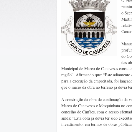
O Pre
reuniu
o Secr
Martin
relati
Canave
Manuel
profu
do Gov
das ob
Municipal de Marco de Canaveses conside
região”. Afirmando que: “Este adiamento 
para a execução da empreitada, foi lançad
que o início da obra no terreno já devia 
A construção da obra de continuação da va
Marco de Canaveses e Mesquinhata no conc
concelho de Cinfães, com o acesso efetuad
ainda: “Esta obra já devia ter sido execu
investimento, em termos de obras públicas