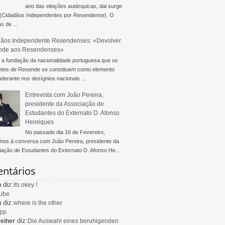
ano das eleições autárquicas, dai surge
 (Cidadãos Independentes por Resendense). O
s de ...
ãos Independente Resendenses: «Devolver
nde aos Resendenses»
a fundação da nacionalidade portuguesa que os
ntes de Resende se constituem como elemento
derante nos desígnios nacionais ...
Entrevista com João Pereira,
presidente da Associação de
Estudantes do Externato D. Afonso
Henriques
No passado dia 16 de Fevereiro,
mos à conversa com João Pereira, presidente da
ação de Estudantes do Externato D. Afonso He...
ntários
diz:
n
its okey !
ube
diz:
n
where is the other
app
diz:
eiher
Die Auswahl eines beruhigenden