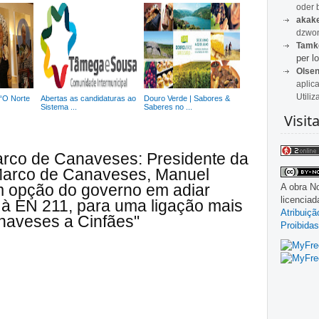
oder 
akak
dzwon
Tamk
per lo
Olse
aplic
Utiliz
 “O Norte
Abertas as candidaturas ao
Douro Verde | Sabores &
Sistema ...
Saberes no ...
Visit
arco de Canaveses: Presidente da
Marco de Canaveses, Manuel
om opção do governo em adiar
A obra
No
licencia
 à EN 211, para uma ligação mais
Atribuiç
naveses a Cinfães"
Proibidas