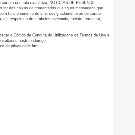
exercer um controlo exaustivo, NOTÍCIAS DE RESENDE
 retirar das caixas de comentários quaisquer mensagens que
 bom funcionamento do site, designadamente as de caráter
ia, desrespeitoso de símbolos nacionais, racista, terrorista,
eitar o Código de Conduta do Utilizador e os Termos de Uso e
onsultados neste endereço:
ica-de-privacidade.html