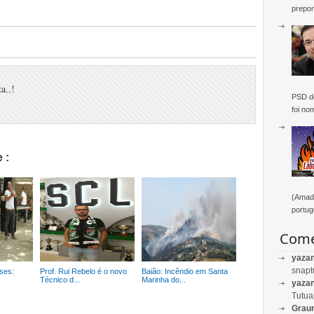
prepon
a..!
PSD de
foi no
 :
(Amado
portug
Come
yaza
snapt
ses:
Prof. Rui Rebelo é o novo
Baião: Incêndio em Santa
.
Técnico d...
Marinha do...
yaza
Tutu
Graur