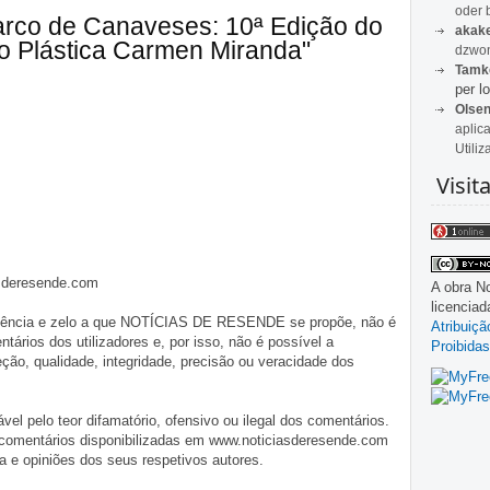
oder 
arco de Canaveses: 10ª Edição do
akak
 Plástica Carmen Miranda"
dzwon
Tamk
per lo
Olse
aplic
Utiliz
Visit
asderesende.com
A obra
No
licencia
iligência e zelo a que NOTÍCIAS DE RESENDE se propõe, não é
Atribuiç
tários dos utilizadores e, por isso, não é possível a
Proibidas
o, qualidade, integridade, precisão ou veracidade dos
pelo teor difamatório, ofensivo ou ilegal dos comentários.
 comentários disponibilizadas em www.noticiasderesende.com
 e opiniões dos seus respetivos autores.