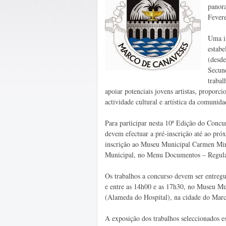
panora
Fevere
Uma in
estab
(desde
Secund
trabal
apoiar potenciais jovens artistas, proporci
actividade cultural e artística da comunida
Para participar nesta 10ª Edição do Concu
devem efectuar a pré-inscrição até ao pró
inscrição ao Museu Municipal Carmen Mir
Municipal, no Menu Documentos – Regula
Os trabalhos a concurso devem ser entregu
e entre as 14h00 e as 17h30, no Museu M
(Alameda do Hospital), na cidade do Marc
A exposição dos trabalhos seleccionados 