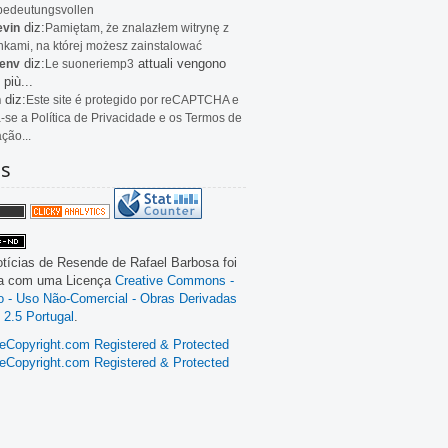
bedeutungsvollen
diz:
evin
Pamiętam, że znalazłem witrynę z
kami, na której możesz zainstalować
diz:
attuali vengono
env
Le
suoneriemp3
 più...
diz:
n
Este site é protegido por reCAPTCHA e
a-se a Política de Privacidade e os Termos de
ação...
as
tícias de Resende
de
Rafael Barbosa
foi
da com uma Licença
Creative Commons -
ão - Uso Não-Comercial - Obras Derivadas
 2.5 Portugal
.