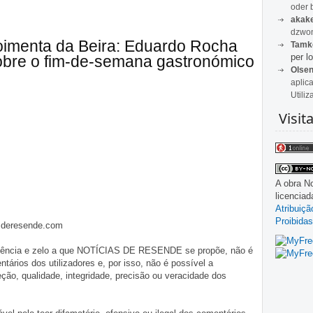
oder 
akak
dzwon
oimenta da Beira: Eduardo Rocha
Tamk
per lo
sobre o fim-de-semana gastronómico
Olse
aplic
Utiliz
Visit
A obra
No
licencia
Atribuiç
Proibidas
asderesende.com
iligência e zelo a que NOTÍCIAS DE RESENDE se propõe, não é
tários dos utilizadores e, por isso, não é possível a
o, qualidade, integridade, precisão ou veracidade dos