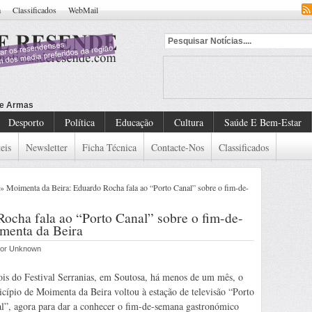
a
Classificados
WebMail
Desporto
Política
Educação
Cultura
Saúde E Bem-Estar
eis
Newsletter
Ficha Técnica
Contacte-Nos
Classificados
» Moimenta da Beira: Eduardo Rocha fala ao “Porto Canal” sobre o fim-de-
ocha fala ao “Porto Canal” sobre o fim-de-
menta da Beira
 por Unknown
is do Festival Serranias, em Soutosa, há menos de um mês, o
cípio de Moimenta da Beira voltou à estação de televisão “Porto
l”, agora para dar a conhecer o fim-de-semana gastronómico