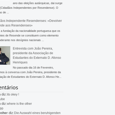
ano das eleições autárquicas, dai surge
 (Cidadãos Independentes por Resendense). O
s de ...
ãos Independente Resendenses: «Devolver
nde aos Resendenses»
a fundação da nacionalidade portuguesa que os
ntes de Resende se constituem como elemento
derante nos desígnios nacionais ...
Entrevista com João Pereira,
presidente da Associação de
Estudantes do Externato D. Afonso
Henriques
No passado dia 16 de Fevereiro,
mos à conversa com João Pereira, presidente da
ação de Estudantes do Externato D. Afonso He...
ntários
diz:
n
its okey !
ube
diz:
n
where is the other
app
diz:
eiher
Die Auswahl eines beruhigenden