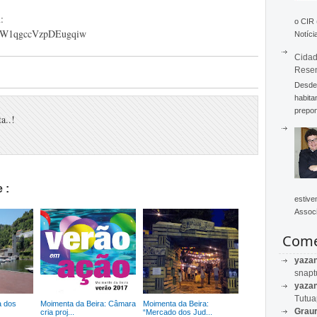
:
o CIR
LZQW1qgccVzpDEugqiw
Notícia
Cidad
Rese
Desde 
habita
prepon
a..!
 :
estive
Associ
Come
yaza
snapt
yaza
Tutu
a dos
Moimenta da Beira: Câmara
Moimenta da Beira:
Graur
cria proj...
“Mercado dos Jud...