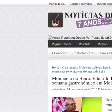
Página Inicial
Galeria Fotográfica
Meteorologi
Resende: Detido
Página Inicial
Resende
Região
O Concelho
Contactos Úteis
Links Út
Home
»
Gastronomia
,
Moimenta da Beira
,
Região
semana gastronómico em Moimenta da Beira
Moimenta da Beira: Eduardo R
semana gastronómico em Moi
quinta-feira, 24 de novembro de 2016 Publicado
Depo
muni
Cana