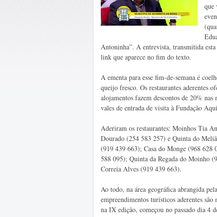
que 
even
(qua
Edua
Antoninha”. A entrevista, transmitida esta
link que aparece no fim do texto.
A ementa para esse fim-de-semana é coelh
queijo fresco. Os restaurantes aderentes o
alojamentos fazem descontos de 20% nas no
vales de entrada de visita à Fundação Aqu
Aderiram os restaurantes: Moinhos Tia An
Dourado (254 583 257) e Quinta do Melião
(919 439 663); Casa do Monge (968 628 0
588 095); Quinta da Regada do Moinho (9
Correia Alves (919 439 663).
Ao todo, na área geográfica abrangida pel
empreendimentos turísticos aderentes são m
na IX edição, começou no passado dia 4 d