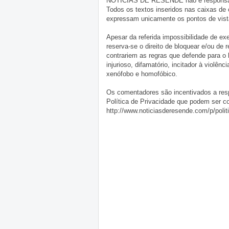
NOTÍCIAS DE RESENDE não é responsável 
Todos os textos inseridos nas caixas de
expressam unicamente os pontos de vista
Apesar da referida impossibilidade de 
reserva-se o direito de bloquear e/ou de
contrariem as regras que defende para o
injurioso, difamatório, incitador à violênc
xenófobo e homofóbico.
Os comentadores são incentivados a resp
Política de Privacidade que podem ser c
http://www.noticiasderesende.com/p/polit