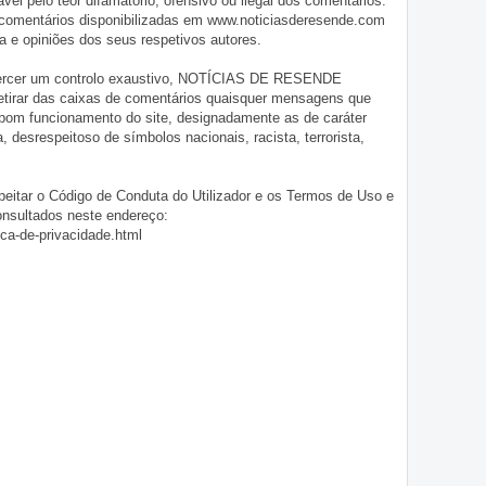
pelo teor difamatório, ofensivo ou ilegal dos comentários.
 comentários disponibilizadas em www.noticiasderesende.com
 e opiniões dos seus respetivos autores.
exercer um controlo exaustivo, NOTÍCIAS DE RESENDE
 retirar das caixas de comentários quaisquer mensagens que
 bom funcionamento do site, designadamente as de caráter
ia, desrespeitoso de símbolos nacionais, racista, terrorista,
eitar o Código de Conduta do Utilizador e os Termos de Uso e
onsultados neste endereço:
ica-de-privacidade.html