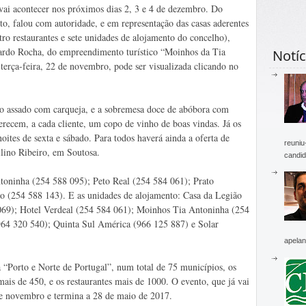
vai acontecer nos próximos dias 2, 3 e 4 de dezembro. Do
to, falou com autoridade, e em representação das casas aderentes
tro restaurantes e sete unidades de alojamento do concelho),
rdo Rocha, do empreendimento turístico “Moinhos da Tia
Notíc
 terça-feira, 22 de novembro, pode ser visualizada clicando no
o assado com carqueja, e a sobremesa doce de abóbora com
ferecem, a cada cliente, um copo de vinho de boas vindas. Já os
ites de sexta e sábado. Para todos haverá ainda a oferta de
reuniu
ilino Ribeiro, em Soutosa.
candid
toninha (254 588 095); Peto Real (254 584 061); Prato
 (254 588 143). E as unidades de alojamento: Casa da Legião
69); Hotel Verdeal (254 584 061); Moinhos Tia Antoninha (254
64 320 540); Quinta Sul América (966 125 887) e Solar
apelan
a “Porto e Norte de Portugal”, num total de 75 municípios, os
ais de 450, e os restaurantes mais de 1000. O evento, que já vai
e novembro e termina a 28 de maio de 2017.