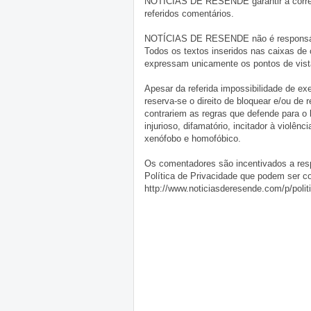
NOTÍCIAS DE RESENDE garantir a correçã
referidos comentários.
NOTÍCIAS DE RESENDE não é responsável 
Todos os textos inseridos nas caixas de
expressam unicamente os pontos de vista
Apesar da referida impossibilidade de 
reserva-se o direito de bloquear e/ou de
contrariem as regras que defende para o
injurioso, difamatório, incitador à violênc
xenófobo e homofóbico.
Os comentadores são incentivados a resp
Política de Privacidade que podem ser c
http://www.noticiasderesende.com/p/polit