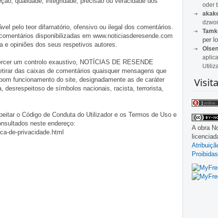
o, qualidade, integridade, precisão ou veracidade dos
oder 
akak
dzwon
pelo teor difamatório, ofensivo ou ilegal dos comentários.
Tamk
 comentários disponibilizadas em www.noticiasderesende.com
per lo
 e opiniões dos seus respetivos autores.
Olse
aplic
exercer um controlo exaustivo, NOTÍCIAS DE RESENDE
Utiliz
 retirar das caixas de comentários quaisquer mensagens que
Visit
 bom funcionamento do site, designadamente as de caráter
ia, desrespeitoso de símbolos nacionais, racista, terrorista,
eitar o Código de Conduta do Utilizador e os Termos de Uso e
onsultados neste endereço:
A obra
No
ica-de-privacidade.html
licencia
Atribuiç
Proibidas