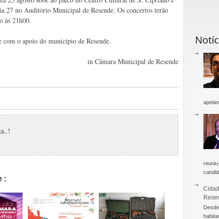
ia 27 no Auditório Municipal de Resende. Os concertos terão
io às 21h00.
Notíc
e com o apoio do município de Resende.
in Câmara Municipal de Resende
apelan
a..!
reuniu
candid
 :
Cidad
Rese
Desde 
habita