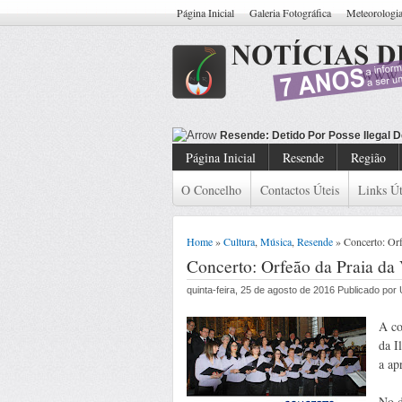
Página Inicial
Galeria Fotográfica
Meteorologi
Resende: Deti
Página Inicial
Resende
Região
O Concelho
Contactos Úteis
Links Út
Home
»
Cultura
,
Música
,
Resende
» Concerto: Orf
Concerto: Orfeão da Praia da 
quinta-feira, 25 de agosto de 2016 Publicado po
A co
da I
a ap
No d