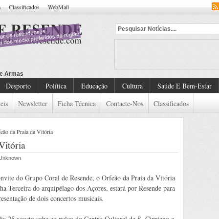
a
Classificados
WebMail
Desporto
Política
Educação
Cultura
Saúde E Bem-Estar
eis
Newsletter
Ficha Técnica
Contacte-Nos
Classificados
eão da Praia da Vitória
Vitória
r Unknown
nvite do Grupo Coral de Resende, o Orfeão da Praia da Vitória
lha Terceira do arquipélago dos Açores, estará por Resende para
resentação de dois concertos musicais.
ia 25 agosto sobe ao palco do Centro Cultural de S. Cipriano e