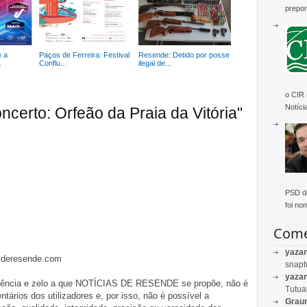
prepon
e a
Paços de Ferreira: Festival
Resende: Detido por posse
.
Conflu...
ilegal de...
o CIR
Notícia
certo: Orfeão da Praia da Vitória"
PSD de
foi no
Come
yaza
asderesende.com
snapt
yaza
iligência e zelo a que NOTÍCIAS DE RESENDE se propõe, não é
Tutu
tários dos utilizadores e, por isso, não é possível a
Graur