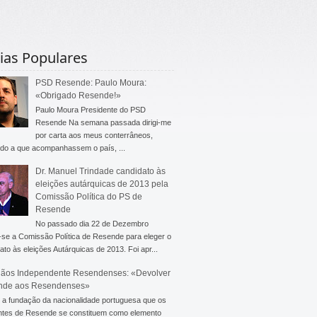
ias Populares
PSD Resende: Paulo Moura:
«Obrigado Resende!»
Paulo Moura Presidente do PSD
Resende Na semana passada dirigi-me
por carta aos meus conterrâneos,
do a que acompanhassem o país, ...
Dr. Manuel Trindade candidato às
eleições autárquicas de 2013 pela
Comissão Política do PS de
Resende
No passado dia 22 de Dezembro
-se a Comissão Política de Resende para eleger o
ato às eleições Autárquicas de 2013. Foi apr...
ãos Independente Resendenses: «Devolver
nde aos Resendenses»
a fundação da nacionalidade portuguesa que os
ntes de Resende se constituem como elemento