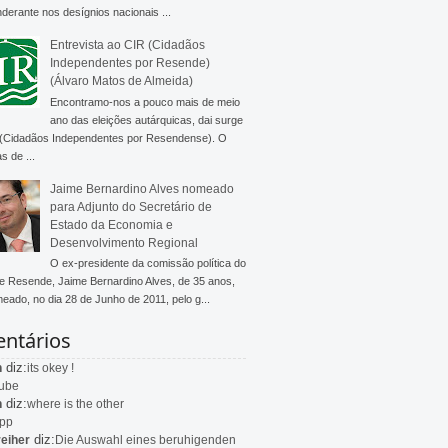
derante nos desígnios nacionais ...
Entrevista ao CIR (Cidadãos
Independentes por Resende)
(Álvaro Matos de Almeida)
Encontramo-nos a pouco mais de meio
ano das eleições autárquicas, dai surge
 (Cidadãos Independentes por Resendense). O
s de ...
Jaime Bernardino Alves nomeado
para Adjunto do Secretário de
Estado da Economia e
Desenvolvimento Regional
O ex-presidente da comissão política do
 Resende, Jaime Bernardino Alves, de 35 anos,
meado, no dia 28 de Junho de 2011, pelo g...
ntários
diz:
n
its okey !
ube
diz:
n
where is the other
app
diz:
eiher
Die Auswahl eines beruhigenden