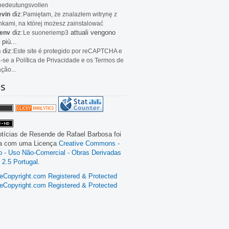
bedeutungsvollen
diz:
evin
Pamiętam, że znalazłem witrynę z
kami, na której możesz zainstalować
diz:
attuali vengono
env
Le
suoneriemp3
 più...
diz:
n
Este site é protegido por reCAPTCHA e
a-se a Política de Privacidade e os Termos de
ação...
as
tícias de Resende
de
Rafael Barbosa
foi
da com uma Licença
Creative Commons -
ão - Uso Não-Comercial - Obras Derivadas
 2.5 Portugal
.