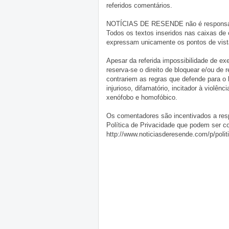
referidos comentários.
NOTÍCIAS DE RESENDE não é responsável 
Todos os textos inseridos nas caixas de
expressam unicamente os pontos de vista
Apesar da referida impossibilidade de 
reserva-se o direito de bloquear e/ou de
contrariem as regras que defende para o
injurioso, difamatório, incitador à violênc
xenófobo e homofóbico.
Os comentadores são incentivados a resp
Política de Privacidade que podem ser c
http://www.noticiasderesende.com/p/polit