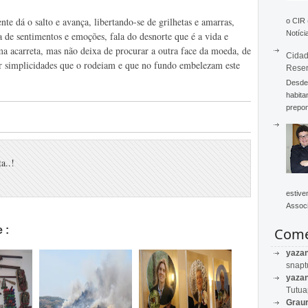
nte dá o salto e avança, libertando-se de grilhetas e amarras,
o CIR
Notícia
a de sentimentos e emoções, fala do desnorte que é a vida e
acarreta, mas não deixa de procurar a outra face da moeda, de
Cidad
var simplicidades que o rodeiam e que no fundo embelezam este
Rese
Desde 
habita
prepon
a..!
estive
Associ
 :
Come
yaza
snapt
yaza
Tutu
Graur