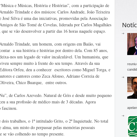
“Música e Músicas, História e Histórias”, com a participação de
Arnaldo Trindade e dos músicos: Carlos Andrade, João Teixeira
e José Silva é uma das iniciativas, promovidas pela Associação
Notíc
Amigos de São Tomé de Covelas, liderada por Carlos Magalhães
, que se vão desenvolver a partir das 16 horas naquele espaço.
Arnaldo Trindade, um homem, com origens em Baião, vai
contar a sua história e histórias por dentro dela. Com 85 anos,
deixa-nos um legado de valor incalculável. Um humanista, que
viveu sempre muito à frente do seu tempo. Através da sua
reuniu
Editora Orfeu, deu a conhecer escritores como Miguel Torga, e
candid
autores e cantores como Zeca Afonso, Adriano Correia de
Oliveira, Chico Buarque, entre outros.
 Nu”, de Carlos Azevedo. Natural de Góis e desde muito pequeno
ceu a sua profissão de médico mais de 3 décadas. Agora
 fascinou.
apelan
dois trabalhos, o 1º intitulado Grito, o 2º Inquietude. No total
e alma, um misto do perpassar pelas memórias pessoais
e se vão colhendo no tempo presente.