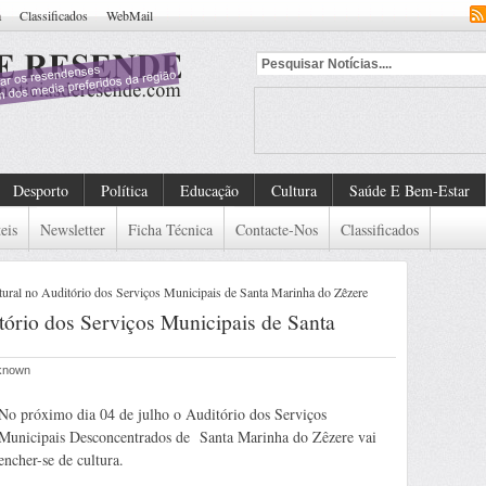
a
Classificados
WebMail
Desporto
Política
Educação
Cultura
Saúde E Bem-Estar
eis
Newsletter
Ficha Técnica
Contacte-Nos
Classificados
tural no Auditório dos Serviços Municipais de Santa Marinha do Zêzere
tório dos Serviços Municipais de Santa
nknown
No próximo dia 04 de julho o Auditório dos Serviços
Municipais Desconcentrados de Santa Marinha do Zêzere vai
encher-se de cultura.