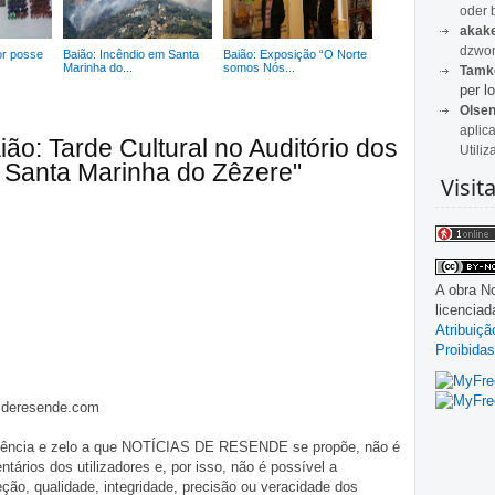
oder 
akak
dzwon
or posse
Baião: Incêndio em Santa
Baião: Exposição “O Norte
Marinha do...
somos Nós...
Tamk
per lo
Olse
aplic
ão: Tarde Cultural no Auditório dos
Utiliz
e Santa Marinha do Zêzere"
Visit
A obra
No
licencia
Atribuiç
Proibidas
asderesende.com
iligência e zelo a que NOTÍCIAS DE RESENDE se propõe, não é
tários dos utilizadores e, por isso, não é possível a
o, qualidade, integridade, precisão ou veracidade dos