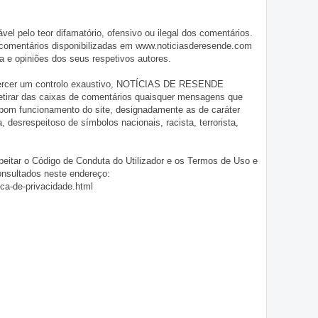
pelo teor difamatório, ofensivo ou ilegal dos comentários.
 comentários disponibilizadas em www.noticiasderesende.com
 e opiniões dos seus respetivos autores.
exercer um controlo exaustivo, NOTÍCIAS DE RESENDE
 retirar das caixas de comentários quaisquer mensagens que
 bom funcionamento do site, designadamente as de caráter
ia, desrespeitoso de símbolos nacionais, racista, terrorista,
eitar o Código de Conduta do Utilizador e os Termos de Uso e
onsultados neste endereço:
ica-de-privacidade.html