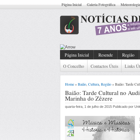
Página Inicial
Galeria Fotográfica
Meteorologi
Resende: Detido Cidadão
Página Inicial
Resende
Região
O Concelho
Contactos Úteis
Links Út
Home
»
Baião
,
Cultura
,
Região
» Baião: Tarde Cul
Baião: Tarde Cultural no Audi
Marinha do Zêzere
quarta-feira, 1 de julho de 2015 Publicado por U