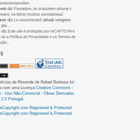
bedeutungsvollen
diz:
evin
Pamiętam, że znalazłem witrynę z
kami, na której możesz zainstalować
diz:
attuali vengono
env
Le
suoneriemp3
 più...
diz:
n
Este site é protegido por reCAPTCHA e
a-se a Política de Privacidade e os Termos de
ação...
as
tícias de Resende
de
Rafael Barbosa
foi
da com uma Licença
Creative Commons -
ão - Uso Não-Comercial - Obras Derivadas
 2.5 Portugal
.