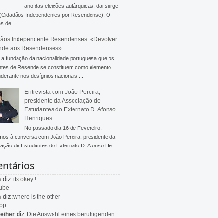
ano das eleições autárquicas, dai surge
 (Cidadãos Independentes por Resendense). O
s de ...
ãos Independente Resendenses: «Devolver
nde aos Resendenses»
a fundação da nacionalidade portuguesa que os
ntes de Resende se constituem como elemento
derante nos desígnios nacionais ...
Entrevista com João Pereira,
presidente da Associação de
Estudantes do Externato D. Afonso
Henriques
No passado dia 16 de Fevereiro,
mos à conversa com João Pereira, presidente da
ação de Estudantes do Externato D. Afonso He...
ntários
diz:
n
its okey !
ube
diz:
n
where is the other
app
diz:
eiher
Die Auswahl eines beruhigenden