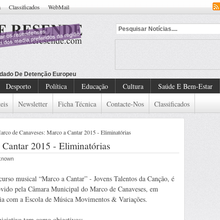
a
Classificados
WebMail
dado De Detenção Europeu
Desporto
Política
Educação
Cultura
Saúde E Bem-Estar
eis
Newsletter
Ficha Técnica
Contacte-Nos
Classificados
rco de Canaveses: Marco a Cantar 2015 - Eliminatórias
Cantar 2015 - Eliminatórias
nknown
urso musical “Marco a Cantar” - Jovens Talentos da Canção, é
vido pela Câmara Municipal do Marco de Canaveses, em
ria com a Escola de Música Movimentos & Variações.
niciativa tem como objectivos: