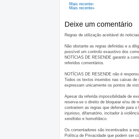
Mais recente›
Mais recente»
Deixe um comentário
Regras de utilização aceitável do notici
Não obstante as regras definidas e a d
possível um controlo exaustivo dos comen
NOTÍCIAS DE RESENDE garantir a correçã
referidos comentários.
NOTÍCIAS DE RESENDE não é responsável 
Todos os textos inseridos nas caixas de
expressam unicamente os pontos de vista
Apesar da referida impossibilidade de 
reserva-se o direito de bloquear e/ou de
contrariem as regras que defende para o
injurioso, difamatório, incitador à violênc
xenófobo e homofóbico.
Os comentadores são incentivados a resp
Política de Privacidade que podem ser c