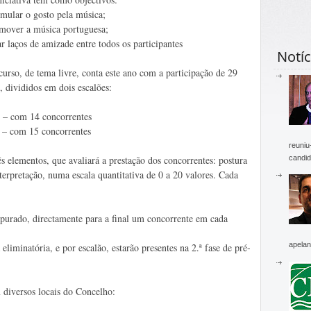
mular o gosto pela música;
mover a música portuguesa;
r laços de amizade entre todos os participantes
Notíc
urso, de tema livre, conta este ano com a participação de 29
, divididos em dois escalões:
ve – com 14 concorrentes
e – com 15 concorrentes
reuniu
candid
ês elementos, que avaliará a prestação dos concorrentes: postura
nterpretação, numa escala quantitativa de 0 a 20 valores. Cada
apurado, directamente para a final um concorrente em cada
apelan
eliminatória, e por escalão, estarão presentes na 2.ª fase de pré-
iversos locais do Concelho: