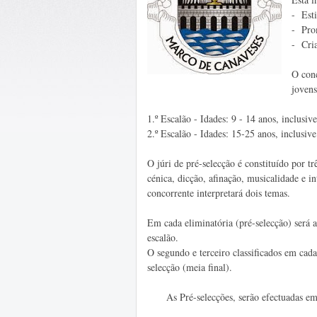
- Esti
- Pro
- Cria
O conc
jovens
1.º Escalão - Idades: 9 - 14 anos, inclusi
2.º Escalão - Idades: 15-25 anos, inclusiv
O júri de pré-selecção é constituído por tr
cénica, dicção, afinação, musicalidade e i
concorrente interpretará dois temas.
Em cada eliminatória (pré-selecção) será 
escalão.
O segundo e terceiro classificados em cada 
selecção (meia final).
As Pré-selecções, serão efectuadas em d