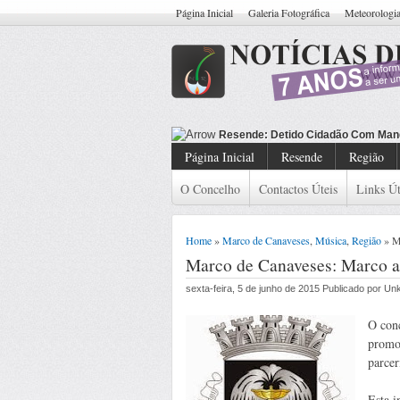
Página Inicial
Galeria Fotográfica
Meteorologi
Resende: Detido Cidadão Com Man
Página Inicial
Resende
Região
O Concelho
Contactos Úteis
Links Út
Home
»
Marco de Canaveses
,
Música
,
Região
» Ma
Marco de Canaveses: Marco a 
sexta-feira, 5 de junho de 2015 Publicado por U
O conc
promo
parce
Esta i