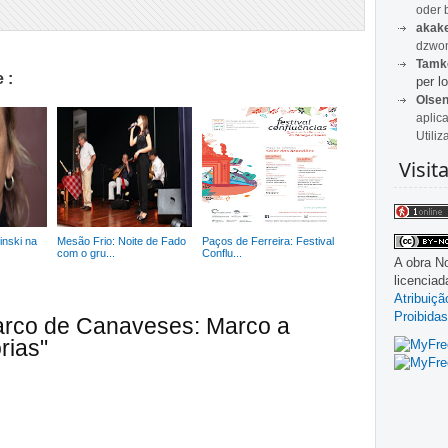
oder 
akak
dzwon
Tamk
 :
per lo
Olse
aplic
Utiliz
Visit
inski na
Mesão Frio: Noite de Fado
Paços de Ferreira: Festival
com o gru...
Conflu...
A obra
No
licencia
Atribuiç
Proibidas
arco de Canaveses: Marco a
rias"