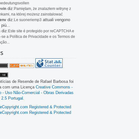
bedeutungsvollen
diz:
evin
Pamiętam, że znalazłem witrynę z
kami, na której możesz zainstalować
diz:
attuali vengono
env
Le
suoneriemp3
 più...
diz:
n
Este site é protegido por reCAPTCHA e
a-se a Política de Privacidade e os Termos de
ação...
as
tícias de Resende
de
Rafael Barbosa
foi
da com uma Licença
Creative Commons -
ão - Uso Não-Comercial - Obras Derivadas
 2.5 Portugal
.