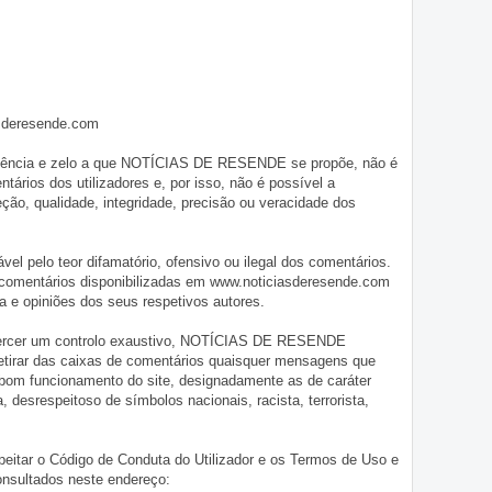
asderesende.com
iligência e zelo a que NOTÍCIAS DE RESENDE se propõe, não é
tários dos utilizadores e, por isso, não é possível a
o, qualidade, integridade, precisão ou veracidade dos
pelo teor difamatório, ofensivo ou ilegal dos comentários.
 comentários disponibilizadas em www.noticiasderesende.com
 e opiniões dos seus respetivos autores.
exercer um controlo exaustivo, NOTÍCIAS DE RESENDE
 retirar das caixas de comentários quaisquer mensagens que
 bom funcionamento do site, designadamente as de caráter
ia, desrespeitoso de símbolos nacionais, racista, terrorista,
eitar o Código de Conduta do Utilizador e os Termos de Uso e
onsultados neste endereço: