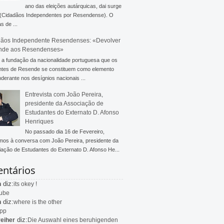
ano das eleições autárquicas, dai surge
 (Cidadãos Independentes por Resendense). O
s de ...
ãos Independente Resendenses: «Devolver
nde aos Resendenses»
a fundação da nacionalidade portuguesa que os
ntes de Resende se constituem como elemento
derante nos desígnios nacionais ...
Entrevista com João Pereira,
presidente da Associação de
Estudantes do Externato D. Afonso
Henriques
No passado dia 16 de Fevereiro,
mos à conversa com João Pereira, presidente da
ação de Estudantes do Externato D. Afonso He...
ntários
diz:
n
its okey !
ube
diz:
n
where is the other
app
diz:
eiher
Die Auswahl eines beruhigenden