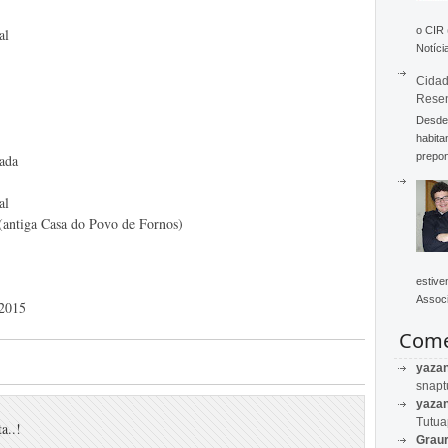
o CIR
al
Notícia
Cidad
Rese
Desde 
habita
prepon
ada
al
a Casa do Povo de Fornos)
estive
Associ
2015
Come
yaza
snapt
yaza
Tutu
a..!
Graur