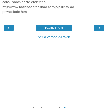
consultados neste endereço:
http://www.noticiasderesende.com/p/politica-de-
privacidade.html
‹
›
Página inicial
Ver a versão da Web
Com tecnologia do
Blogger
.