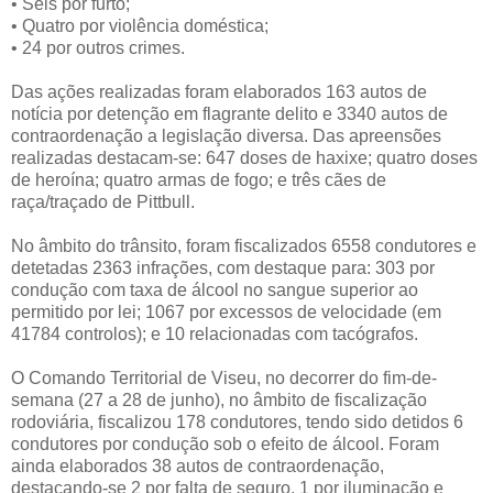
•
Seis por furto;
•
Quatro por violência doméstica;
•
24 por outros crimes.
Das ações realizadas foram elaborados 163 autos de
notícia por detenção em flagrante delito e 3340 autos de
contraordenação a legislação diversa. Das apreensões
realizadas destacam-se: 647 doses de haxixe; quatro doses
de heroína; quatro armas de fogo; e três cães de
raça/traçado de Pittbull.
No âmbito do trânsito, foram fiscalizados 6558 condutores e
detetadas 2363 infrações, com destaque para: 303 por
condução com taxa de álcool no sangue superior ao
permitido por lei; 1067 por excessos de velocidade (em
41784 controlos); e 10 relacionadas com tacógrafos.
O Comando Territorial de Viseu, no decorrer do fim-de-
semana (27 a 28 de junho), no âmbito de fiscalização
rodoviária, fiscalizou 178 condutores, tendo sido detidos 6
condutores por condução sob o efeito de álcool. Foram
ainda elaborados 38 autos de contraordenação,
destacando-se 2 por falta de seguro, 1 por iluminação e