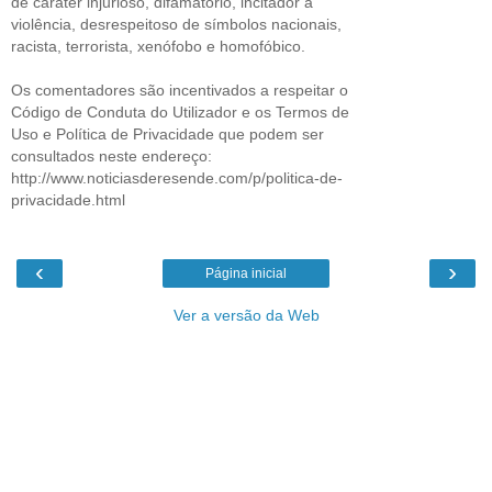
de caráter injurioso, difamatório, incitador à
violência, desrespeitoso de símbolos nacionais,
racista, terrorista, xenófobo e homofóbico.
Os comentadores são incentivados a respeitar o
Código de Conduta do Utilizador e os Termos de
Uso e Política de Privacidade que podem ser
consultados neste endereço:
http://www.noticiasderesende.com/p/politica-de-
privacidade.html
‹
›
Página inicial
Ver a versão da Web