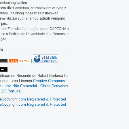
bedeutungsvollen
diz:
evin
Pamiętam, że znalazłem witrynę z
kami, na której możesz zainstalować
diz:
attuali vengono
env
Le
suoneriemp3
 più...
diz:
n
Este site é protegido por reCAPTCHA e
a-se a Política de Privacidade e os Termos de
ação...
as
tícias de Resende
de
Rafael Barbosa
foi
da com uma Licença
Creative Commons -
ão - Uso Não-Comercial - Obras Derivadas
 2.5 Portugal
.