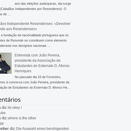
ano das eleições autárquicas, dai surge
 (Cidadãos Independentes por Resendense). O
s de ...
ãos Independente Resendenses: «Devolver
nde aos Resendenses»
a fundação da nacionalidade portuguesa que os
ntes de Resende se constituem como elemento
derante nos desígnios nacionais ...
Entrevista com João Pereira,
presidente da Associação de
Estudantes do Externato D. Afonso
Henriques
No passado dia 16 de Fevereiro,
mos à conversa com João Pereira, presidente da
ação de Estudantes do Externato D. Afonso He...
ntários
diz:
n
its okey !
ube
diz:
n
where is the other
app
diz:
eiher
Die Auswahl eines beruhigenden