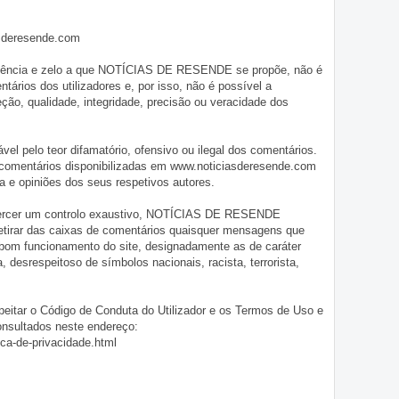
asderesende.com
iligência e zelo a que NOTÍCIAS DE RESENDE se propõe, não é
tários dos utilizadores e, por isso, não é possível a
o, qualidade, integridade, precisão ou veracidade dos
pelo teor difamatório, ofensivo ou ilegal dos comentários.
 comentários disponibilizadas em www.noticiasderesende.com
 e opiniões dos seus respetivos autores.
exercer um controlo exaustivo, NOTÍCIAS DE RESENDE
 retirar das caixas de comentários quaisquer mensagens que
 bom funcionamento do site, designadamente as de caráter
ia, desrespeitoso de símbolos nacionais, racista, terrorista,
eitar o Código de Conduta do Utilizador e os Termos de Uso e
onsultados neste endereço:
ica-de-privacidade.html