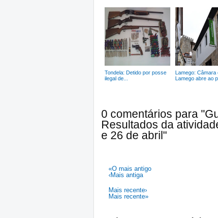
Tondela: Detido por posse
Lamego: Câmara 
ilegal de...
Lamego abre ao pú
0 comentários para "G
Resultados da atividad
e 26 de abril"
«O mais antigo
‹Mais antiga
Mais recente›
Mais recente»