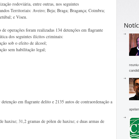
alização rodoviária, entre outras, nos seguintes
andos Territoriais: Aveiro; Beja; Braga; Bragança; Coimbra;
etúbal; e Viseu.
Notíc
o de operações foram realizadas 134 detenções em flagrante
ática dos seguintes ilícitos criminais:
ção sob o efeito de álcool;
ção sem habilitação legal;
reuniu
candid
 detenção em flagrante delito e 2135 autos de contraordenação a
apelan
 de haxixe; 31,2 gramas de pólen de haxixe; e duas armas de