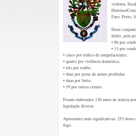
violenta, fisc
Distritos/Com
Faro; Porto; S
Deste conjunt
delito, pela pr
•
86 por condu
•
13 por condu
•
cinco por tráfico de estupefacientes;
•
quatro por violência doméstica;
•
três por roubo;
•
duas por posse de armas proibidas;
•
duas por furto;
•
19 por outros crimes.
Foram elaborados 130 autos de notícia por
legislação diversa.
Apreensões mais significativas: 253 doses
fogo.