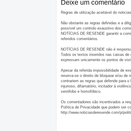
Deixe um comentário
Regras de utilização aceitável do notici
Não obstante as regras definidas e a d
possível um controlo exaustivo dos comen
NOTÍCIAS DE RESENDE garantir a correçã
referidos comentários.
NOTÍCIAS DE RESENDE não é responsável 
Todos os textos inseridos nas caixas de
expressam unicamente os pontos de vista
Apesar da referida impossibilidade de 
reserva-se o direito de bloquear e/ou de
contrariem as regras que defende para o
injurioso, difamatório, incitador à violênc
xenófobo e homofóbico.
Os comentadores são incentivados a resp
Política de Privacidade que podem ser c
http://www.noticiasderesende.com/p/polit