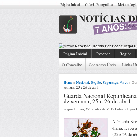
Página Inicial
Galeria Fotográfica
Meteorologi
Resende: Detido
Página Inicial
Resende
Região
O Concelho
Contactos Úteis
Links Út
Home
»
Nacional
,
Região
,
Segurança
,
Viseu
» Gua
semana, 25 e 26 de abril
Guarda Nacional Republicana:
de semana, 25 e 26 de abril
segunda-feira, 27 de abril de 2015 Publicado po
A Guarda Naci
diária, levou 
(25 e 26 de ab