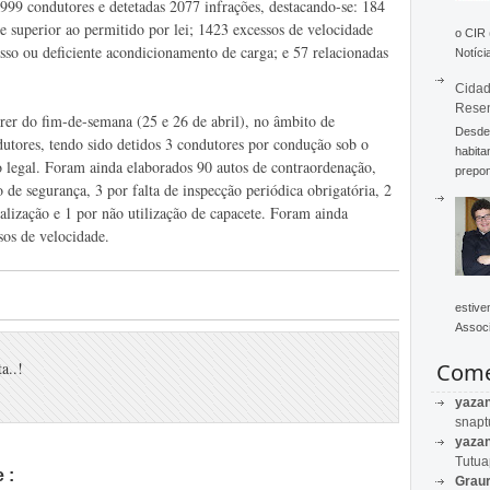
4999 condutores e detetadas 2077 infrações, destacando-se: 184
 superior ao permitido por lei; 1423 excessos de velocidade
o CIR
esso ou deficiente acondicionamento de carga; e 57 relacionadas
Notícia
Cidad
Rese
rer do fim-de-semana (25 e 26 de abril), no âmbito de
Desde 
ndutores, tendo sido detidos 3 condutores por condução sob o
habita
ção legal. Foram ainda elaborados 90 autos de contraordenação,
prepon
o de segurança, 3 por falta de inspecção periódica obrigatória, 2
nalização e 1 por não utilização de capacete. Foram ainda
sos de velocidade.
estive
Associ
Come
a..!
yaza
snapt
yaza
Tutu
 :
Graur