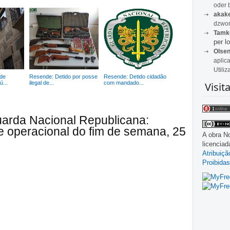
oder 
akak
dzwon
Tamk
per lo
Olse
aplic
Utiliz
de
Resende: Detido por posse
Resende: Detido cidadão
...
ilegal de...
com mandado...
Visit
uarda Nacional Republicana:
e operacional do fim de semana, 25
A obra
No
licencia
Atribuiç
Proibidas