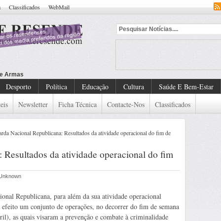
a
Classificados
WebMail
Desporto
Política
Educação
Cultura
Saúde E Bem-Estar
eis
Newsletter
Ficha Técnica
Contacte-Nos
Classificados
rda Nacional Republicana: Resultados da atividade operacional do fim de
 Resultados da atividade operacional do fim
r Unknown
onal Republicana, para além da sua atividade operacional
a efeito um conjunto de operações, no decorrer do fim de semana
ril), as quais visaram a prevenção e combate à criminalidade