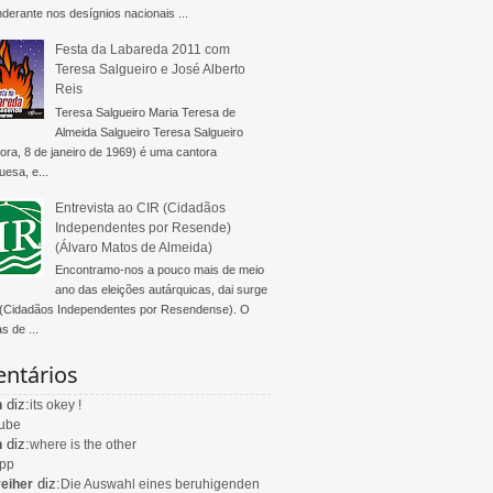
derante nos desígnios nacionais ...
Festa da Labareda 2011 com
Teresa Salgueiro e José Alberto
Reis
Teresa Salgueiro Maria Teresa de
Almeida Salgueiro Teresa Salgueiro
ra, 8 de janeiro de 1969) é uma cantora
uesa, e...
Entrevista ao CIR (Cidadãos
Independentes por Resende)
(Álvaro Matos de Almeida)
Encontramo-nos a pouco mais de meio
ano das eleições autárquicas, dai surge
 (Cidadãos Independentes por Resendense). O
s de ...
ntários
diz:
n
its okey !
ube
diz:
n
where is the other
app
diz:
eiher
Die Auswahl eines beruhigenden