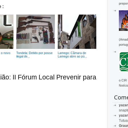
prepon
 :
(Amado
portug
é o novo
Tondela: Detido por posse
Lamego: Câmara de
ilegal de...
Lamego abre ao pú...
ião: II Fórum Local Prevenir para
o CIR
Notícia
Come
yaza
snapt
yaza
Tutu
Graur