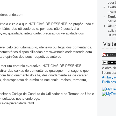
oder 
akak
dzwon
asderesende.com
Tamk
per lo
iligência e zelo a que NOTÍCIAS DE RESENDE se propõe, não é
Olse
tários dos utilizadores e, por isso, não é possível a
aplic
o, qualidade, integridade, precisão ou veracidade dos
Utiliz
Visit
pelo teor difamatório, ofensivo ou ilegal dos comentários.
 comentários disponibilizadas em www.noticiasderesende.com
 e opiniões dos seus respetivos autores.
exercer um controlo exaustivo, NOTÍCIAS DE RESENDE
A obra
No
 retirar das caixas de comentários quaisquer mensagens que
licencia
 bom funcionamento do site, designadamente as de caráter
Atribuiç
ia, desrespeitoso de símbolos nacionais, racista, terrorista,
Proibidas
eitar o Código de Conduta do Utilizador e os Termos de Uso e
onsultados neste endereço:
ica-de-privacidade.html