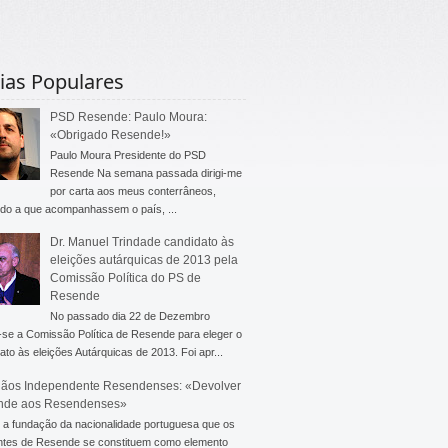
ias Populares
PSD Resende: Paulo Moura:
«Obrigado Resende!»
Paulo Moura Presidente do PSD
Resende Na semana passada dirigi-me
por carta aos meus conterrâneos,
do a que acompanhassem o país, ...
Dr. Manuel Trindade candidato às
eleições autárquicas de 2013 pela
Comissão Política do PS de
Resende
No passado dia 22 de Dezembro
-se a Comissão Política de Resende para eleger o
ato às eleições Autárquicas de 2013. Foi apr...
ãos Independente Resendenses: «Devolver
nde aos Resendenses»
a fundação da nacionalidade portuguesa que os
ntes de Resende se constituem como elemento