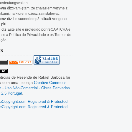
bedeutungsvollen
diz:
evin
Pamiętam, że znalazłem witrynę z
kami, na której możesz zainstalować
diz:
attuali vengono
env
Le
suoneriemp3
 più...
diz:
n
Este site é protegido por reCAPTCHA e
a-se a Política de Privacidade e os Termos de
ação...
as
tícias de Resende
de
Rafael Barbosa
foi
da com uma Licença
Creative Commons -
ão - Uso Não-Comercial - Obras Derivadas
 2.5 Portugal
.