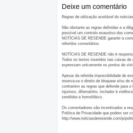
Deixe um comentário
Regras de utilização aceitável do notici
Não obstante as regras definidas e a d
possível um controlo exaustivo dos comen
NOTÍCIAS DE RESENDE garantir a correçã
referidos comentários.
NOTÍCIAS DE RESENDE não é responsável 
Todos os textos inseridos nas caixas de
expressam unicamente os pontos de vista
Apesar da referida impossibilidade de 
reserva-se o direito de bloquear e/ou de
contrariem as regras que defende para o
injurioso, difamatório, incitador à violênc
xenófobo e homofóbico.
Os comentadores são incentivados a resp
Política de Privacidade que podem ser c
http://www.noticiasderesende.com/p/polit