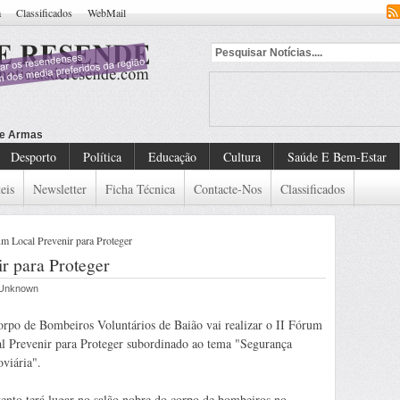
a
Classificados
WebMail
Desporto
Política
Educação
Cultura
Saúde E Bem-Estar
eis
Newsletter
Ficha Técnica
Contacte-Nos
Classificados
um Local Prevenir para Proteger
r para Proteger
r Unknown
rpo de Bombeiros Voluntários de Baião vai realizar o II Fórum
l Prevenir para Proteger subordinado ao tema "Segurança
viária".
ento terá lugar no salão nobre do corpo de bombeiros no