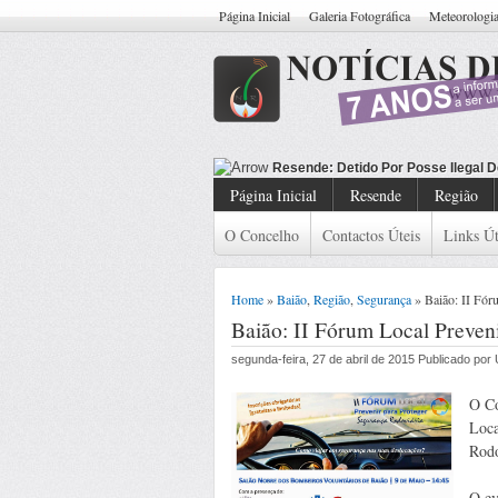
Página Inicial
Galeria Fotográfica
Meteorologi
Resende: D
Página Inicial
Resende
Região
O Concelho
Contactos Úteis
Links Út
Home
»
Baião
,
Região
,
Segurança
» Baião: II Fór
Baião: II Fórum Local Preveni
segunda-feira, 27 de abril de 2015 Publicado po
O Co
Loca
Rodo
O ev