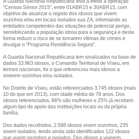
A Guarda Nacional Republicana leva a efeito a operação
“Censos Sénior 2015”, entre 01ABR15 e 30ABR15, com
objetivo de atualizar o registo dos idosos que vivem
sozinhos e/ou em locais isolados sua ZA, informando as
entidades competentes das situações de potencial perigo,
sensibilizando a população idosa para a segurança e desta
forma reduzir o risco de se tornarem vítimas de crimes e
divulgar o “Programa Residência Segura”.
A Guarda Nacional Republicana tem sinalizados na base de
dados 33.963 idosos, o Comando Territorial de Viseu, em
termos nacionais, foi o que referenciou mais idosos a
viverem sozinhos e/ou isolados.
No Distrito de Viseu, estão referenciados 3.745 idosos (mais
10 do que em 2013), com idade média de 78 anos. Dos
idosos referenciados, 66% são mulheres e 25% já recebem
algum tipo de apoio das instituições locais ou da própria
família.
Dos dados recolhidos, 2.588 idosos vivem sozinhos, 235
vivem isolados, tendo ainda sido identificados 122 idosos
que vivem sozinhos e isolados. Dos idosos a viverem