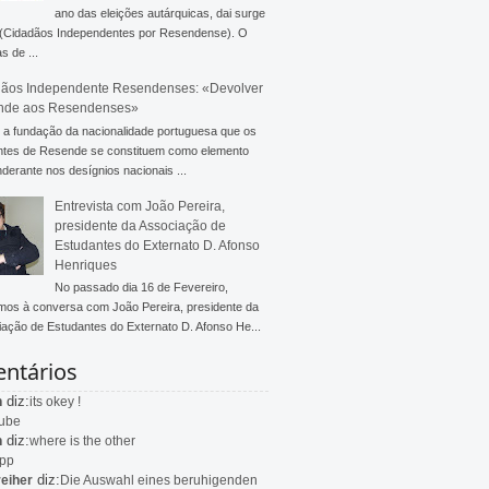
ano das eleições autárquicas, dai surge
 (Cidadãos Independentes por Resendense). O
s de ...
ãos Independente Resendenses: «Devolver
nde aos Resendenses»
a fundação da nacionalidade portuguesa que os
ntes de Resende se constituem como elemento
derante nos desígnios nacionais ...
Entrevista com João Pereira,
presidente da Associação de
Estudantes do Externato D. Afonso
Henriques
No passado dia 16 de Fevereiro,
mos à conversa com João Pereira, presidente da
ação de Estudantes do Externato D. Afonso He...
ntários
diz:
n
its okey !
ube
diz:
n
where is the other
app
diz:
eiher
Die Auswahl eines beruhigenden