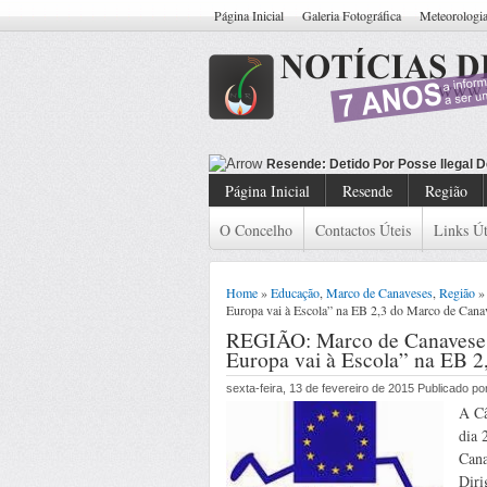
Página Inicial
Galeria Fotográfica
Meteorologi
Resen
Página Inicial
Resende
Região
O Concelho
Contactos Úteis
Links Út
Home
»
Educação
,
Marco de Canaveses
,
Região
»
Europa vai à Escola” na EB 2,3 do Marco de Cana
REGIÃO: Marco de Canaveses
Europa vai à Escola” na EB 
sexta-feira, 13 de fevereiro de 2015 Publicado 
A Câ
dia 
Cana
Diri