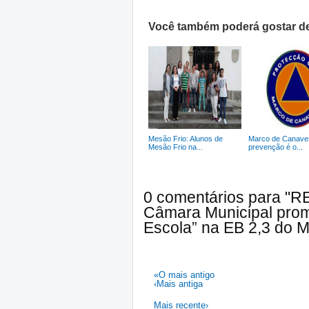
Você também poderá gostar de
Mesão Frio: Alunos de
Marco de Canave
Mesão Frio na...
prevenção é o...
0 comentários para "
Câmara Municipal prom
Escola” na EB 2,3 do 
«O mais antigo
‹Mais antiga
Mais recente›