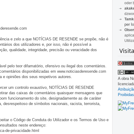
oder 
akak
dzwon
Tamk
per lo
asderesende.com
Olse
aplic
iligência e zelo a que NOTÍCIAS DE RESENDE se propõe, não é
Utiliz
tários dos utilizadores e, por isso, não é possível a
Visit
o, qualidade, integridade, precisão ou veracidade dos
pelo teor difamatório, ofensivo ou ilegal dos comentários.
 comentários disponibilizadas em www.noticiasderesende.com
 e opiniões dos seus respetivos autores.
A obra
No
licencia
exercer um controlo exaustivo, NOTÍCIAS DE RESENDE
Atribuiç
 retirar das caixas de comentários quaisquer mensagens que
Proibidas
 bom funcionamento do site, designadamente as de caráter
ia, desrespeitoso de símbolos nacionais, racista, terrorista,
eitar o Código de Conduta do Utilizador e os Termos de Uso e
onsultados neste endereço:
ica-de-privacidade.html