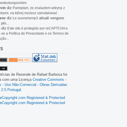
bedeutungsvollen
diz:
evin
Pamiętam, że znalazłem witrynę z
kami, na której możesz zainstalować
diz:
attuali vengono
env
Le
suoneriemp3
 più...
diz:
n
Este site é protegido por reCAPTCHA e
a-se a Política de Privacidade e os Termos de
ação...
as
tícias de Resende
de
Rafael Barbosa
foi
da com uma Licença
Creative Commons -
ão - Uso Não-Comercial - Obras Derivadas
 2.5 Portugal
.