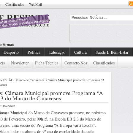
a
Classificados
WebMail
Desporto
Política
Educação
Cultura
Saúde E Bem-Estar
eis
Newsletter
Ficha Técnica
Contacte-Nos
Classificados
 REGIÃO: Marco de Canaveses: Câmara Municipal promove Programa “A
veses
: Câmara Municipal promove Programa “A
2,3 do Marco de Canaveses
por Unknown
mara Municipal do Marco de Canaveses promove, no próximo
20 de Fevereiro, pelas 09h15, na Escola EB 2,3 do Marco de
veses, uma sessão do Programa “A Europa vai à Escola”.
gida a todos os alunos do 9º ano de escolaridade daquele