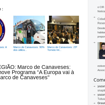
o CIR
 :
Notícia
Cidad
Rese
Desde 
habita
prepon
ses: A
Marco de Canaveses: 90%
Marco de Canaveses: 23º
dos utiliza...
Torneio Int...
REGIÃO: Marco de Canaveses:
estive
Associ
ove Programa “A Europa vai à
Marco de Canaveses"
Come
yaza
snapt
yaza
Tutu
Graur