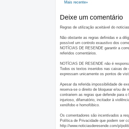
Mais recente»
Deixe um comentário
Regras de utilização aceitável do notici
Não obstante as regras definidas e a d
possível um controlo exaustivo dos comen
NOTÍCIAS DE RESENDE garantir a correçã
referidos comentários.
NOTÍCIAS DE RESENDE não é responsável 
Todos os textos inseridos nas caixas de
expressam unicamente os pontos de vista
Apesar da referida impossibilidade de 
reserva-se o direito de bloquear e/ou de
contrariem as regras que defende para o
injurioso, difamatório, incitador à violênc
xenófobo e homofóbico.
Os comentadores são incentivados a resp
Política de Privacidade que podem ser c
http://www.noticiasderesende.com/p/polit