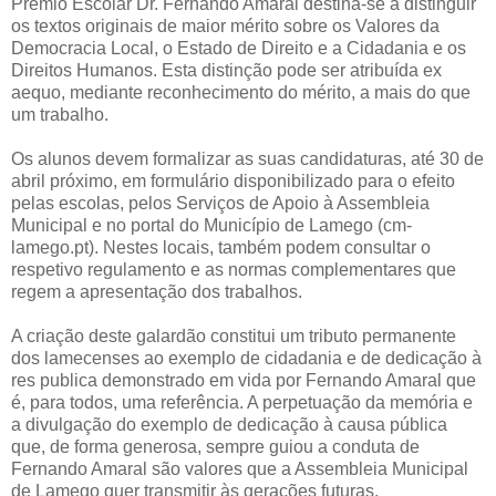
Prémio Escolar Dr. Fernando Amaral destina-se a distinguir
os textos originais de maior mérito sobre os Valores da
Democracia Local, o Estado de Direito e a Cidadania e os
Direitos Humanos. Esta distinção pode ser atribuída ex
aequo, mediante reconhecimento do mérito, a mais do que
um trabalho.
Os alunos devem formalizar as suas candidaturas, até 30 de
abril próximo, em formulário disponibilizado para o efeito
pelas escolas, pelos Serviços de Apoio à Assembleia
Municipal e no portal do Município de Lamego (cm-
lamego.pt). Nestes locais, também podem consultar o
respetivo regulamento e as normas complementares que
regem a apresentação dos trabalhos.
A criação deste galardão constitui um tributo permanente
dos lamecenses ao exemplo de cidadania e de dedicação à
res publica demonstrado em vida por Fernando Amaral que
é, para todos, uma referência. A perpetuação da memória e
a divulgação do exemplo de dedicação à causa pública
que, de forma generosa, sempre guiou a conduta de
Fernando Amaral são valores que a Assembleia Municipal
de Lamego quer transmitir às gerações futuras.