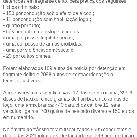
detenções em flagrante delito, pela prática dos seguintes
ilícitos criminais:
•
153 por condução sob o efeito de álcool;
•
11 por condução sem habilitação legal;
•
quatro por furto;
•
três por tráfico de estupefacientes;
•
uma por posse ilegal de armas;
•
uma por posse de armas proibidas;
•
uma por violência doméstica; e
•
20 por outros crimes.
Foram elaborados 189 autos de notícia por detenção em
flagrante delito e 2098 autos de contraordenação a
legislação diversa.
Apreensões mais significativas: 17 doses de cocaína; 399,9
doses de haxixe; cinco gramas de liamba; cinco armas de
fogo; uma arma branca; 440 cartuchos calibre 12; sete
veículos ligeiros; 700 quilos de pescado diverso e 150 euros
em numerário.
No âmbito do trânsito foram fiscalizados 8505 condutores e
detetadas 2021 infrações, destacando-se: 399 por condução