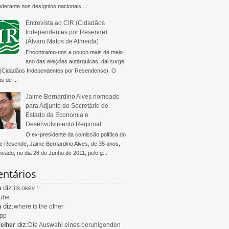
derante nos desígnios nacionais ...
Entrevista ao CIR (Cidadãos
Independentes por Resende)
(Álvaro Matos de Almeida)
Encontramo-nos a pouco mais de meio
ano das eleições autárquicas, dai surge
 (Cidadãos Independentes por Resendense). O
s de ...
Jaime Bernardino Alves nomeado
para Adjunto do Secretário de
Estado da Economia e
Desenvolvimento Regional
O ex-presidente da comissão política do
 Resende, Jaime Bernardino Alves, de 35 anos,
meado, no dia 28 de Junho de 2011, pelo g...
ntários
diz:
n
its okey !
ube
diz:
n
where is the other
app
diz:
eiher
Die Auswahl eines beruhigenden