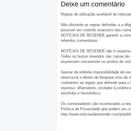
Deixe um comentário
Regras de utilização aceitável do notici
Não obstante as regras definidas e a d
possível um controlo exaustivo dos comen
NOTÍCIAS DE RESENDE garantir a correçã
referidos comentários.
NOTÍCIAS DE RESENDE não é responsável 
Todos os textos inseridos nas caixas de
expressam unicamente os pontos de vista
Apesar da referida impossibilidade de 
reserva-se o direito de bloquear e/ou de
contrariem as regras que defende para o
injurioso, difamatório, incitador à violênc
xenófobo e homofóbico.
Os comentadores são incentivados a resp
Política de Privacidade que podem ser c
http://www.noticiasderesende.com/p/polit