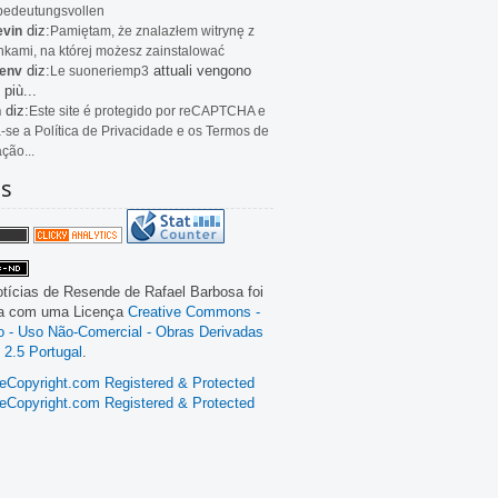
bedeutungsvollen
diz:
evin
Pamiętam, że znalazłem witrynę z
kami, na której możesz zainstalować
diz:
attuali vengono
env
Le
suoneriemp3
 più...
diz:
n
Este site é protegido por reCAPTCHA e
a-se a Política de Privacidade e os Termos de
ação...
as
tícias de Resende
de
Rafael Barbosa
foi
da com uma Licença
Creative Commons -
ão - Uso Não-Comercial - Obras Derivadas
 2.5 Portugal
.