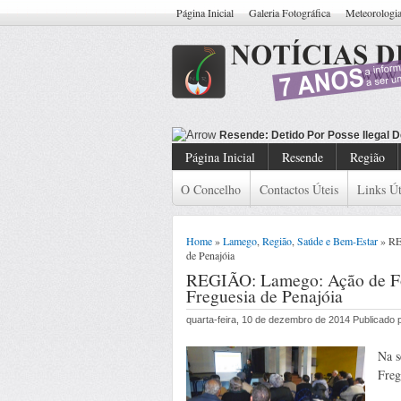
Página Inicial
Galeria Fotográfica
Meteorologi
Resen
Página Inicial
Resende
Região
O Concelho
Contactos Úteis
Links Út
Home
»
Lamego
,
Região
,
Saúde e Bem-Estar
» RE
de Penajóia
REGIÃO: Lamego: Ação de Fo
Freguesia de Penajóia
quarta-feira, 10 de dezembro de 2014 Publicado
Na s
Freg