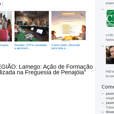
 :
prepon
o CIR
Notícia
stração
Penafiel: CHTS convidado
Castro Daire: Diversão
a apresent...
para toda a ...
REGIÃO: Lamego: Ação de Formação
izada na Freguesia de Penajóia"
PSD de
foi no
Come
yaza
snapt
yaza
Tutu
Graur