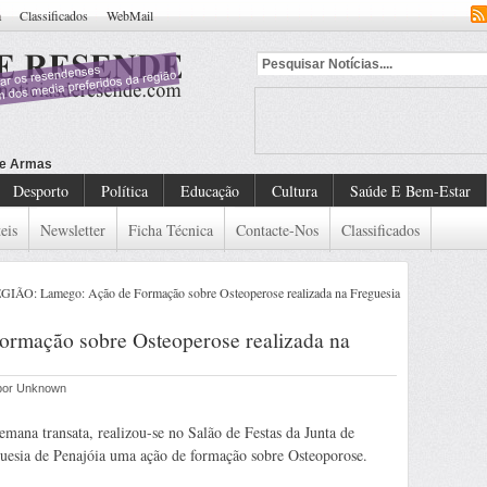
a
Classificados
WebMail
Desporto
Política
Educação
Cultura
Saúde E Bem-Estar
eis
Newsletter
Ficha Técnica
Contacte-Nos
Classificados
GIÃO: Lamego: Ação de Formação sobre Osteoperose realizada na Freguesia
rmação sobre Osteoperose realizada na
 por Unknown
emana transata, realizou-se no Salão de Festas da Junta de
uesia de Penajóia uma ação de formação sobre Osteoporose.