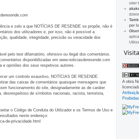
oder 
akak
dzwon
asderesende.com
Tamk
per lo
iligência e zelo a que NOTÍCIAS DE RESENDE se propõe, não é
Olse
tários dos utilizadores e, por isso, não é possível a
aplic
o, qualidade, integridade, precisão ou veracidade dos
Utiliz
Visit
pelo teor difamatório, ofensivo ou ilegal dos comentários.
 comentários disponibilizadas em www.noticiasderesende.com
 e opiniões dos seus respetivos autores.
exercer um controlo exaustivo, NOTÍCIAS DE RESENDE
A obra
No
 retirar das caixas de comentários quaisquer mensagens que
licencia
 bom funcionamento do site, designadamente as de caráter
Atribuiç
ia, desrespeitoso de símbolos nacionais, racista, terrorista,
Proibidas
eitar o Código de Conduta do Utilizador e os Termos de Uso e
onsultados neste endereço:
ica-de-privacidade.html