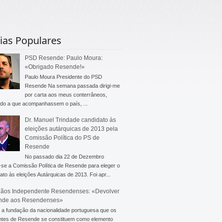
ias Populares
PSD Resende: Paulo Moura:
«Obrigado Resende!»
Paulo Moura Presidente do PSD
Resende Na semana passada dirigi-me
por carta aos meus conterrâneos,
do a que acompanhassem o país, ...
Dr. Manuel Trindade candidato às
eleições autárquicas de 2013 pela
Comissão Política do PS de
Resende
No passado dia 22 de Dezembro
-se a Comissão Política de Resende para eleger o
ato às eleições Autárquicas de 2013. Foi apr...
ãos Independente Resendenses: «Devolver
nde aos Resendenses»
a fundação da nacionalidade portuguesa que os
ntes de Resende se constituem como elemento