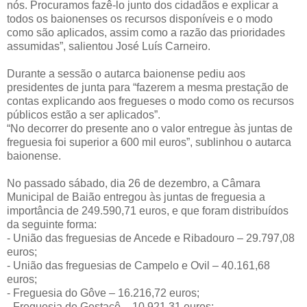
nós. Procuramos fazê-lo junto dos cidadãos e explicar a
todos os baionenses os recursos disponíveis e o modo
como são aplicados, assim como a razão das prioridades
assumidas”, salientou José Luís Carneiro.
Durante a sessão o autarca baionense pediu aos
presidentes de junta para “fazerem a mesma prestação de
contas explicando aos fregueses o modo como os recursos
públicos estão a ser aplicados”.
“No decorrer do presente ano o valor entregue às juntas de
freguesia foi superior a 600 mil euros”, sublinhou o autarca
baionense.
No passado sábado, dia 26 de dezembro, a Câmara
Municipal de Baião entregou às juntas de freguesia a
importância de 249.590,71 euros, e que foram distribuídos
da seguinte forma:
- União das freguesias de Ancede e Ribadouro – 29.797,08
euros;
- União das freguesias de Campelo e Ovil – 40.161,68
euros;
- Freguesia do Gôve – 16.216,72 euros;
- Freguesia de Gestaçô – 10.921,31 euros;