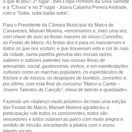
o que te dou”; 2º lugar - Inês Filipa Pinheiro da Silva Semide
e a “Chuva” e no 3º lugar - Joana Catarina Pereira Andrade,
com o “Sobe, sobe balão sobe”.
Para o Presidente da Câmara Municipal do Marco de
Canaveses, Manuel Moreira,
«encerramos e, mais uma vez,
com chave de ouro as festas maiores do nosso Concelho,
as Festas do Marco. As festas dos e para os marcoenses e
todos os que nos visitam, e que trouxeram vida e cor às ruas
da cidade, numa partilha genuína das nossas raízes,
saberes e sabores patentes nas nossas feiras de
artesanato, social, gastronomia, vinhos, e em manifestações
culturais como as marchas populares, os espectáculos de
folclore e de música, os despiques de bombos, concertos e,
por último, com esta final do concurso “Marco a Cantar –
Jovens Talentos da Canção”, cheia de talento e qualidade»
.
Fazendo um
«balanço muito positivo»
de mais uma edição
das Festas do Marco, Manuel Moreira agradeceu a
participação
«de todos os concorrentes, todos são
vencedores e todos subiram ao palco com muita alegria e
sentido de missão, encantando a plateia com o vosso
talento vocal»
.