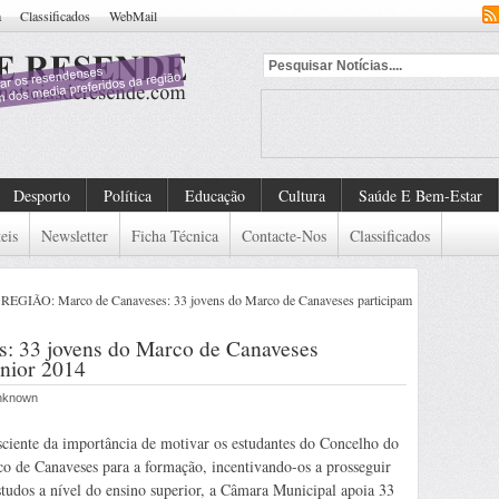
a
Classificados
WebMail
Desporto
Política
Educação
Cultura
Saúde E Bem-Estar
eis
Newsletter
Ficha Técnica
Contacte-Nos
Classificados
REGIÃO: Marco de Canaveses: 33 jovens do Marco de Canaveses participam
: 33 jovens do Marco de Canaveses
únior 2014
Unknown
ciente da importância de motivar os estudantes do Concelho do
o de Canaveses para a formação, incentivando-os a prosseguir
studos a nível do ensino superior, a Câmara Municipal apoia 33