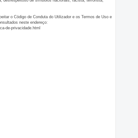
ia, desrespeitoso de símbolos nacionais, racista, terrorista,
eitar o Código de Conduta do Utilizador e os Termos de Uso e
onsultados neste endereço:
ica-de-privacidade.html