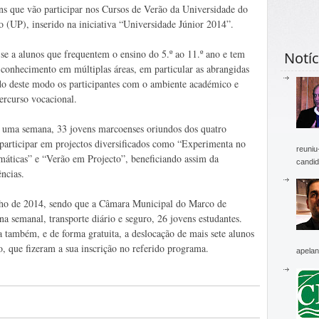
ns que vão participar nos Cursos de Verão da Universidade do
o (UP), inserido na iniciativa “Universidade Júnior 2014”.
se a alunos que frequentem o ensino do 5.º ao 11.º ano e tem
Notíc
conhecimento em múltiplas áreas, em particular as abrangidas
ando deste modo os participantes com o ambiente académico e
ercurso vocacional.
e uma semana, 33 jovens marcoenses oriundos dos quatro
participar em projectos diversificados como “Experimenta no
reuniu
máticas” e “Verão em Projecto”, beneficiando assim da
candid
ências.
lho de 2014, sendo que a Câmara Municipal do Marco de
a semanal, transporte diário e seguro, 26 jovens estudantes.
 também, e de forma gratuita, a deslocação de mais sete alunos
, que fizeram a sua inscrição no referido programa.
apelan