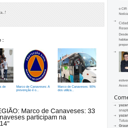
o CIR
a..!
Notícia
Cidad
Rese
Desde 
habita
 :
prepon
estive
Associ
s de
Marco de Canaveses: A
Marco de Canaveses: 90%
prevenção é o...
dos utiliza...
Come
yaza
REGIÃO: Marco de Canaveses: 33
snapt
yaza
naveses participam na
Tutu
014"
Graur