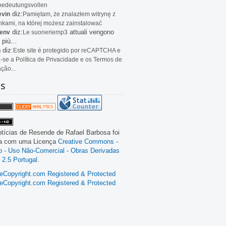
bedeutungsvollen
diz:
evin
Pamiętam, że znalazłem witrynę z
kami, na której możesz zainstalować
diz:
attuali vengono
env
Le
suoneriemp3
 più...
diz:
n
Este site é protegido por reCAPTCHA e
a-se a Política de Privacidade e os Termos de
ação...
as
tícias de Resende
de
Rafael Barbosa
foi
da com uma Licença
Creative Commons -
ão - Uso Não-Comercial - Obras Derivadas
 2.5 Portugal
.