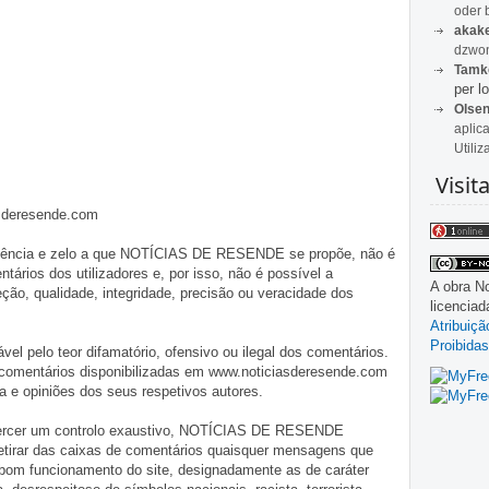
oder 
akak
dzwon
Tamk
per lo
Olse
aplic
Utiliz
Visit
asderesende.com
iligência e zelo a que NOTÍCIAS DE RESENDE se propõe, não é
tários dos utilizadores e, por isso, não é possível a
A obra
No
o, qualidade, integridade, precisão ou veracidade dos
licencia
Atribuiç
Proibidas
pelo teor difamatório, ofensivo ou ilegal dos comentários.
 comentários disponibilizadas em www.noticiasderesende.com
 e opiniões dos seus respetivos autores.
exercer um controlo exaustivo, NOTÍCIAS DE RESENDE
 retirar das caixas de comentários quaisquer mensagens que
 bom funcionamento do site, designadamente as de caráter