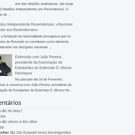
ano das eleições autárquicas, dai surge
 (Cidadãos Independentes por Resendense). O
s de ...
ãos Independente Resendenses: «Devolver
nde aos Resendenses»
a fundação da nacionalidade portuguesa que os
ntes de Resende se constituem como elemento
derante nos desígnios nacionais ...
Entrevista com João Pereira,
presidente da Associação de
Estudantes do Externato D. Afonso
Henriques
No passado dia 16 de Fevereiro,
mos à conversa com João Pereira, presidente da
ação de Estudantes do Externato D. Afonso He...
ntários
diz:
n
its okey !
ube
diz:
n
where is the other
app
diz:
eiher
Die Auswahl eines beruhigenden