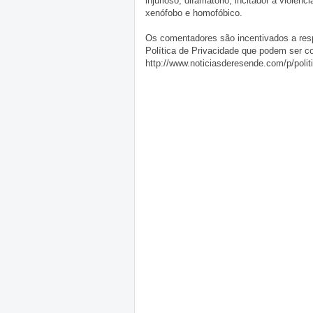
injurioso, difamatório, incitador à violênc
xenófobo e homofóbico.
Os comentadores são incentivados a resp
Política de Privacidade que podem ser c
http://www.noticiasderesende.com/p/polit