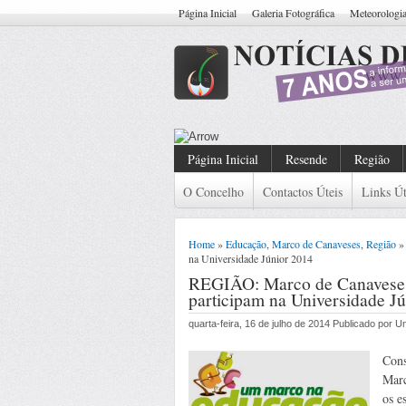
Página Inicial
Galeria Fotográfica
Meteorologi
Resende: Detido Cidadão
Página Inicial
Resende
Região
O Concelho
Contactos Úteis
Links Út
Home
»
Educação
,
Marco de Canaveses
,
Região
» 
na Universidade Júnior 2014
REGIÃO: Marco de Canaveses
participam na Universidade J
quarta-feira, 16 de julho de 2014 Publicado por 
Cons
Marc
os e