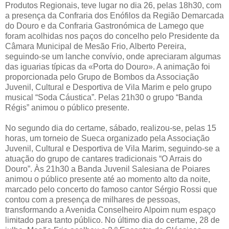
Produtos Regionais, teve lugar no dia 26, pelas 18h30, com
a presença da Confraria dos Enófilos da Região Demarcada
do Douro e da Confraria Gastronómica de Lamego que
foram acolhidas nos paços do concelho pelo Presidente da
Câmara Municipal de Mesão Frio, Alberto Pereira,
seguindo-se um lanche convívio, onde apreciaram algumas
das iguarias típicas da «Porta do Douro». A animação foi
proporcionada pelo Grupo de Bombos da Associação
Juvenil, Cultural e Desportiva de Vila Marim e pelo grupo
musical “Soda Cáustica”. Pelas 21h30 o grupo “Banda
Régis” animou o público presente.
No segundo dia do certame, sábado, realizou-se, pelas 15
horas, um torneio de Sueca organizado pela Associação
Juvenil, Cultural e Desportiva de Vila Marim, seguindo-se a
atuação do grupo de cantares tradicionais “O Arrais do
Douro”. Às 21h30 a Banda Juvenil Salesiana de Poiares
animou o público presente até ao momento alto da noite,
marcado pelo concerto do famoso cantor Sérgio Rossi que
contou com a presença de milhares de pessoas,
transformando a Avenida Conselheiro Alpoim num espaço
limitado para tanto público. No último dia do certame, 28 de