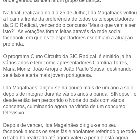
onde ganhou também a um grupo de dança.
Na final, realizada no dia 25 de Julho, Ilda Magalhães voltou
a ficar na frente da preferência de todos os telespectadores
da SIC Radical, vencendo o concurso “Mas o que vem a ser
isto?”. As votações foram feitas através da rede social
facebook, em que os telespectadores escolhiam a atuação
preferida.
O programa Curto Circuito da SIC Radical, é emitido já há
vários anos e tem como apresentadores Carolina Torres,
Maria Moniz, João Arroja e João Paulo Sousa, destinando-
se à faixa etária mais jovem portuguesa.
Ilda Magalhães lançou-se há pouco mais de um ano a solo,
depois de integrar durante vários anos a banda “SINopse”, e
desde então tem percorrido o Norte do país com vários
concertos, culminando agora na vitória de um concurso
televisivo.
Depois de vencer, Ilda Magalhães dirigiu-se no seu
facebook a todos os seus fãs e apoiantes referindo que todo
o trabalho realizado até agora valeu a pena e está agora