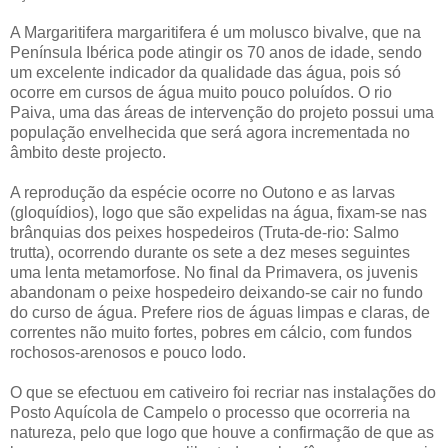
A Margaritifera margaritifera é um molusco bivalve, que na
Península Ibérica pode atingir os 70 anos de idade, sendo
um excelente indicador da qualidade das água, pois só
ocorre em cursos de água muito pouco poluídos. O rio
Paiva, uma das áreas de intervenção do projeto possui uma
população envelhecida que será agora incrementada no
âmbito deste projecto.
A reprodução da espécie ocorre no Outono e as larvas
(gloquídios), logo que são expelidas na água, fixam-se nas
brânquias dos peixes hospedeiros (Truta-de-rio: Salmo
trutta), ocorrendo durante os sete a dez meses seguintes
uma lenta metamorfose. No final da Primavera, os juvenis
abandonam o peixe hospedeiro deixando-se cair no fundo
do curso de água. Prefere rios de águas limpas e claras, de
correntes não muito fortes, pobres em cálcio, com fundos
rochosos-arenosos e pouco lodo.
O que se efectuou em cativeiro foi recriar nas instalações do
Posto Aquícola de Campelo o processo que ocorreria na
natureza, pelo que logo que houve a confirmação de que as