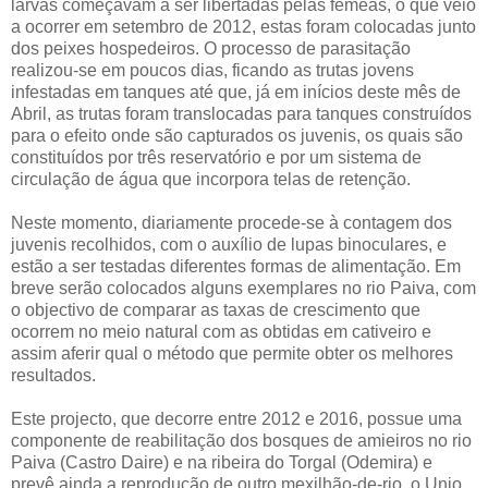
larvas começavam a ser libertadas pelas fêmeas, o que veio
a ocorrer em setembro de 2012, estas foram colocadas junto
dos peixes hospedeiros. O processo de parasitação
realizou-se em poucos dias, ficando as trutas jovens
infestadas em tanques até que, já em inícios deste mês de
Abril, as trutas foram translocadas para tanques construídos
para o efeito onde são capturados os juvenis, os quais são
constituídos por três reservatório e por um sistema de
circulação de água que incorpora telas de retenção.
Neste momento, diariamente procede-se à contagem dos
juvenis recolhidos, com o auxílio de lupas binoculares, e
estão a ser testadas diferentes formas de alimentação. Em
breve serão colocados alguns exemplares no rio Paiva, com
o objectivo de comparar as taxas de crescimento que
ocorrem no meio natural com as obtidas em cativeiro e
assim aferir qual o método que permite obter os melhores
resultados.
Este projecto, que decorre entre 2012 e 2016, possue uma
componente de reabilitação dos bosques de amieiros no rio
Paiva (Castro Daire) e na ribeira do Torgal (Odemira) e
prevê ainda a reprodução de outro mexilhão-de-rio, o Unio