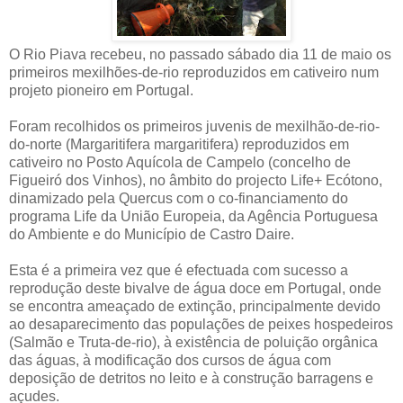
O Rio Piava recebeu, no passado sábado dia 11 de maio os
primeiros mexilhões-de-rio reproduzidos em cativeiro num
projeto pioneiro em Portugal.
Foram recolhidos os primeiros juvenis de mexilhão-de-rio-
do-norte (Margaritifera margaritifera) reproduzidos em
cativeiro no Posto Aquícola de Campelo (concelho de
Figueiró dos Vinhos), no âmbito do projecto Life+ Ecótono,
dinamizado pela Quercus com o co-financiamento do
programa Life da União Europeia, da Agência Portuguesa
do Ambiente e do Município de Castro Daire.
Esta é a primeira vez que é efectuada com sucesso a
reprodução deste bivalve de água doce em Portugal, onde
se encontra ameaçado de extinção, principalmente devido
ao desaparecimento das populações de peixes hospedeiros
(Salmão e Truta-de-rio), à existência de poluição orgânica
das águas, à modificação dos cursos de água com
deposição de detritos no leito e à construção barragens e
açudes.