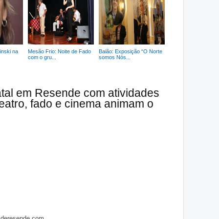
inski na
Mesão Frio: Noite de Fado
Baião: Exposição “O Norte
com o gru...
somos Nós...
atal em Resende com atividades
 teatro, fado e cinema animam o
asderesende.com