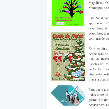
Magalhães. O 
Município de 
Este Natal tam
o C
apresentar
dezembro, às
dezembro, à m
com grande qual
Entre os dias
Associação de 
EB2 de Rese
Escolas de Re
do Centro Esc
Gimnodesporti
livros a preços
Para quem apre
todas as sextas
gostos. No dia
Assassino”
.
Um