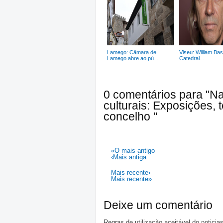
Lamego: Câmara de
Viseu: William Bas
Lamego abre ao pú...
Catedral...
0 comentários para "N
culturais: Exposições,
concelho "
«O mais antigo
‹Mais antiga
Mais recente›
Mais recente»
Deixe um comentário
Regras de utilização aceitável do notici