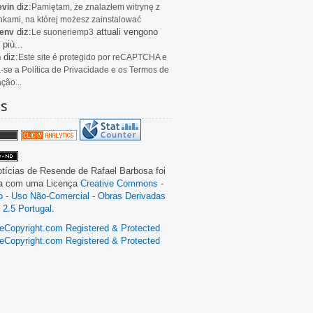
diz:
evin
Pamiętam, że znalazłem witrynę z
kami, na której możesz zainstalować
diz:
attuali vengono
env
Le
suoneriemp3
 più...
diz:
n
Este site é protegido por reCAPTCHA e
a-se a Política de Privacidade e os Termos de
ação...
as
tícias de Resende
de
Rafael Barbosa
foi
da com uma Licença
Creative Commons -
ão - Uso Não-Comercial - Obras Derivadas
 2.5 Portugal
.