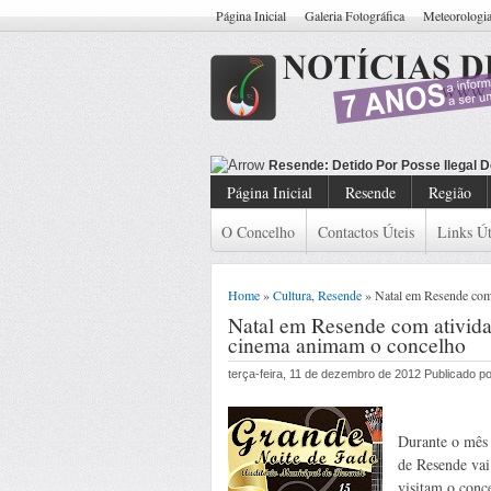
Página Inicial
Galeria Fotográfica
Meteorologi
Resende: Detido C
Página Inicial
Resende
Região
O Concelho
Contactos Úteis
Links Út
Home
»
Cultura
,
Resende
» Natal em Resende com a
Natal em Resende com atividad
cinema animam o concelho
terça-feira, 11 de dezembro de 2012 Publicado 
Durante o mês 
de Resende vai 
visitam o conce