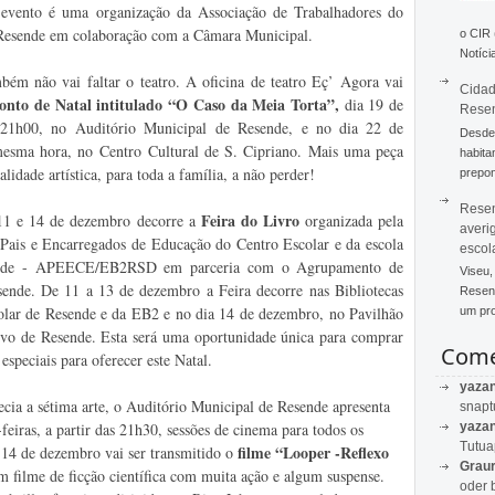
evento é uma organização da Associação de Trabalhadores do
Resende em colaboração com a Câmara Municipal.
o CIR
Notícia
bém não vai faltar o teatro. A oficina de teatro Eç’ Agora vai
Cidad
onto de Natal intitulado “O Caso da Meia Torta”,
dia 19 de
Rese
 21h00, no Auditório Municipal de Resende, e no dia 22 de
Desde 
esma hora, no Centro Cultural de S. Cipriano. Mais uma peça
habita
idade artística, para toda a família, a não perder!
prepon
Resen
Feira do Livro
 11 e 14 de dezembro decorre a
organizada pela
averi
Pais e Encarregados de Educação do Centro Escolar e da escola
escol
nde - APEECE/EB2RSD em parceria com o Agrupamento de
Viseu,
sende. De 11 a 13 de dezembro a Feira decorre nas Bibliotecas
Resend
olar de Resende e da EB2 e no dia 14 de dezembro, no Pavilhão
um pro
vo de Resende. Esta será uma oportunidade única para comprar
Come
 especiais para oferecer este Natal.
yaza
cia a sétima arte, o Auditório Municipal de Resende apresenta
snapt
yaza
-feiras, a partir das 21h30, sessões de cinema para todos os
Tutu
filme “
Looper -Reflexo
 14 de dezembro vai ser transmitido o
Graur
 filme de ficção científica com muita ação e algum suspense.
oder 