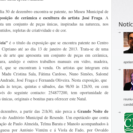
dia 30 de dezembro encontra-se patente, no Museu Municipal de
posição de cerâmica e escultura do artista José Fraga
.
A
Notíc
nta
um conjunto de peças únicas, inspiradas na natureza, nos
ntidos, repletas de criatividade e de cor.
deia”
é o título da exposição que se encontra patente no Centro
. Cipriano até ao dia 13 de janeiro de 2013. Trata-se de uma
va de arte que apresenta um conjunto de peças em cerâmica,
ntura, azulejo e outros trabalhos manuais em vidro, madeira,
apelan
el, que se encontram à venda. Os artistas que integram esta
: Madu Cristina Sala, Fátima Cardoso, Nuno Simões, Salomé
Andrade, José Fraga e Fernanda Oliveira. Nesta exposição, que
tada às terças, quintas e sábados, das 9h30 às 12h30, ou com
vés do seguinte contacto:
254877200, tem oportunidade de
 únicas, originais e bonitas para oferecer este Natal.
reuniu
candid
Grande Noite de
dezembro, a partir das 21h30, não perca a
co do Auditório Municipal de Resende. Um espetáculo que conta
pação de Paulo Almeida, Telma Barata e Manolo acompanhados à
tuguesa por António Vintém e á Viola de Fado, por Osvaldo