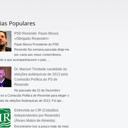
ias Populares
PSD Resende: Paulo Moura:
«Obrigado Resende!»
Paulo Moura Presidente do PSD
Resende Na semana passada dirigi-me
por carta aos meus conterrâneos,
do a que acompanhassem o país, ...
Dr. Manuel Trindade candidato às
eleições autárquicas de 2013 pela
Comissão Política do PS de
Resende
No passado dia 22 de Dezembro
-se a Comissão Política de Resende para eleger o
ato às eleições Autárquicas de 2013. Foi apr...
Entrevista ao CIR (Cidadãos
Independentes por Resende)
(Álvaro Matos de Almeida)
Encontramo-nos a pouco mais de meio