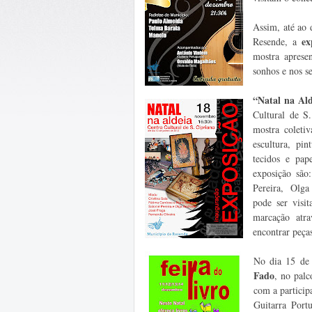
Assim, até ao 
ex
Resende, a
mostra aprese
sonhos e nos se
“Natal na Al
Cultural de S
mostra coleti
escultura, pi
tecidos e pap
exposição são
Pereira, Olga 
pode ser visi
marcação atra
encontrar peças
No dia 15 de 
Fado
, no pal
com a partici
Guitarra Por