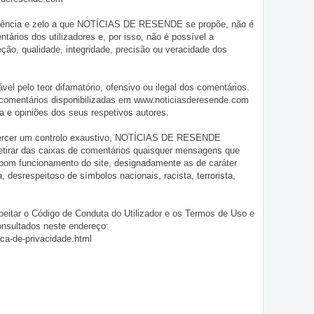
iligência e zelo a que NOTÍCIAS DE RESENDE se propõe, não é
tários dos utilizadores e, por isso, não é possível a
o, qualidade, integridade, precisão ou veracidade dos
pelo teor difamatório, ofensivo ou ilegal dos comentários.
 comentários disponibilizadas em www.noticiasderesende.com
 e opiniões dos seus respetivos autores.
exercer um controlo exaustivo, NOTÍCIAS DE RESENDE
 retirar das caixas de comentários quaisquer mensagens que
 bom funcionamento do site, designadamente as de caráter
ia, desrespeitoso de símbolos nacionais, racista, terrorista,
eitar o Código de Conduta do Utilizador e os Termos de Uso e
onsultados neste endereço:
ica-de-privacidade.html