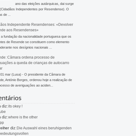
ano das eleições autárquicas, dai surge
 (Cidadãos Independentes por Resendense). O
s de ...
ãos Independente Resendenses: «Devolver
nde aos Resendenses»
a fundação da nacionalidade portuguesa que os
ntes de Resende se constituem como elemento
derante nos desígnios nacionais ...
de: Câmara ordena processo de
guações a queda de crianças de autocarro
ar
 01 mar (Lusa) - O presidente da Câmara de
e, António Borges, ordenou hoje a realização de
cesso de averiguações ao aciden...
ntários
diz:
n
its okey !
ube
diz:
n
where is the other
app
diz:
eiher
Die Auswahl eines beruhigenden
bedeutungsvollen