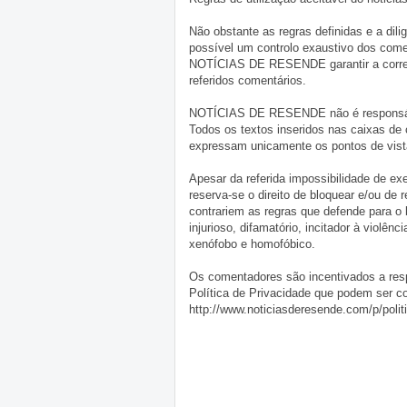
Não obstante as regras definidas e a d
possível um controlo exaustivo dos comen
NOTÍCIAS DE RESENDE garantir a correçã
referidos comentários.
NOTÍCIAS DE RESENDE não é responsável 
Todos os textos inseridos nas caixas de
expressam unicamente os pontos de vista
Apesar da referida impossibilidade de 
reserva-se o direito de bloquear e/ou de
contrariem as regras que defende para o
injurioso, difamatório, incitador à violênc
xenófobo e homofóbico.
Os comentadores são incentivados a resp
Política de Privacidade que podem ser c
http://www.noticiasderesende.com/p/polit