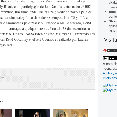
thriller futurista, dirigido por Rian Johnson e estrelado por
akak
“
007
y Blunt, com participação de Jeff Daniels, entre outros.
dzwon
e dezembro, um filme onde
Daniel Craig veste de novo a pele de
Tamk
per lo
nchise cinematográfico de todos os tempos. Em "Skyfall", a
Olse
sta é assombrada pelo passado. Quando o MI6 é atacado, Bond
aplic
ruir a ameaça, a qualquer custo.
Já no dia 28 de dezembro, o
Utiliz
térix & Obélix: Ao Serviço de Sua Majestade”
,
inspirado nas
Visit
ceses René Goscinny e Albert Uderzo, e realizado por Laurent
cção real.
A obra
No
licencia
Atribuiç
a..!
Proibidas
 :