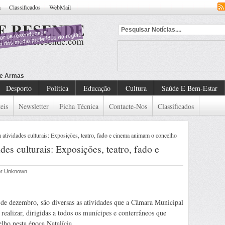
a
Classificados
WebMail
Desporto
Política
Educação
Cultura
Saúde E Bem-Estar
eis
Newsletter
Ficha Técnica
Contacte-Nos
Classificados
tividades culturais: Exposições, teatro, fado e cinema animam o concelho
es culturais: Exposições, teatro, fado e
por Unknown
de dezembro, são diversas as atividades que a Câmara Municipal
realizar, dirigidas a todos os munícipes e conterrâneos que
lho nesta época Natalícia.