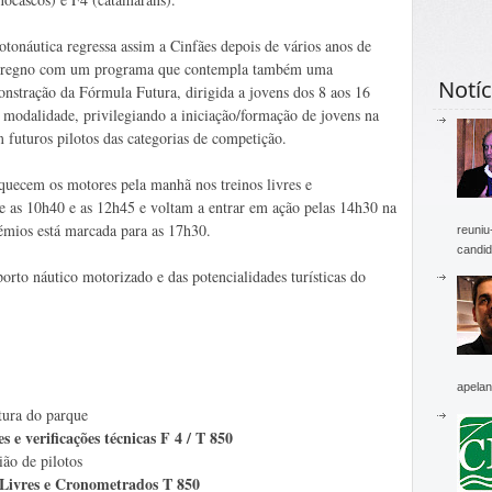
tonáutica regressa assim a Cinfães depois de vários anos de
rregno com um programa que contempla também uma
Notíc
nstração da Fórmula Futura, dirigida a jovens dos 8 aos 16
modalidade, privilegiando a iniciação/formação de jovens na
 futuros pilotos das categorias de competição.
aquecem os motores pela manhã nos treinos livres e
e as 10h40 e as 12h45 e voltam a entrar em ação pelas 14h30 na
émios está marcada para as 17h30.
reuniu
candid
orto náutico motorizado e das potencialidades turísticas do
apelan
 parque
icações técnicas F 4 / T 850
pilotos
 Cronometrados T 850