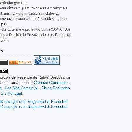
bedeutungsvollen
diz:
evin
Pamiętam, że znalazłem witrynę z
kami, na której możesz zainstalować
diz:
attuali vengono
env
Le
suoneriemp3
 più...
diz:
n
Este site é protegido por reCAPTCHA e
a-se a Política de Privacidade e os Termos de
ação...
as
tícias de Resende
de
Rafael Barbosa
foi
da com uma Licença
Creative Commons -
ão - Uso Não-Comercial - Obras Derivadas
 2.5 Portugal
.