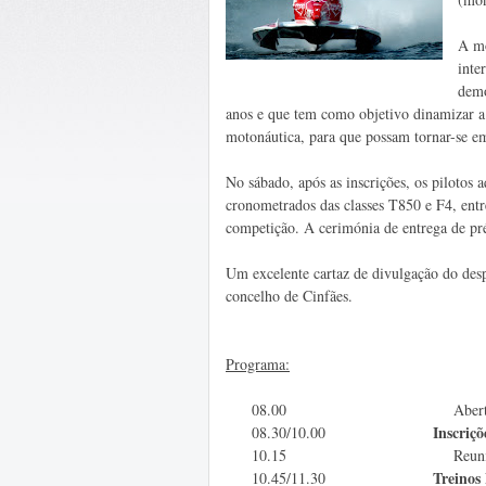
A mo
inte
demo
anos e que tem como objetivo dinamizar a 
motonáutica, para que possam tornar-se em
No sábado, após as inscrições, os pilotos 
cronometrados das classes T850 e F4, entr
competição. A cerimónia de entrega de pr
Um excelente cartaz de divulgação do desp
concelho de Cinfães.
Programa:
08.00 Abertura do
Inscrições e verif
08.30/10.00
10.15 Reunião de 
Treinos Livres e
10.45/11.30