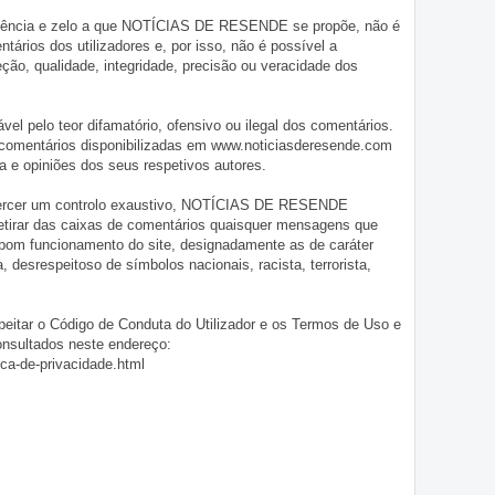
iligência e zelo a que NOTÍCIAS DE RESENDE se propõe, não é
tários dos utilizadores e, por isso, não é possível a
o, qualidade, integridade, precisão ou veracidade dos
pelo teor difamatório, ofensivo ou ilegal dos comentários.
 comentários disponibilizadas em www.noticiasderesende.com
 e opiniões dos seus respetivos autores.
exercer um controlo exaustivo, NOTÍCIAS DE RESENDE
 retirar das caixas de comentários quaisquer mensagens que
 bom funcionamento do site, designadamente as de caráter
ia, desrespeitoso de símbolos nacionais, racista, terrorista,
eitar o Código de Conduta do Utilizador e os Termos de Uso e
onsultados neste endereço:
ica-de-privacidade.html