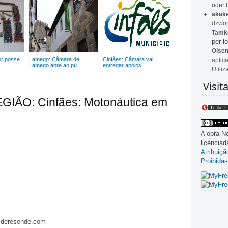
oder 
akak
dzwon
Tamk
per lo
Olse
or posse
Lamego: Câmara de
Cinfães: Câmara vai
aplic
Lamego abre ao pú...
entregar apoios...
Utiliz
Visit
EGIÃO: Cinfães: Motonáutica em
A obra
No
licencia
Atribuiç
Proibidas
asderesende.com