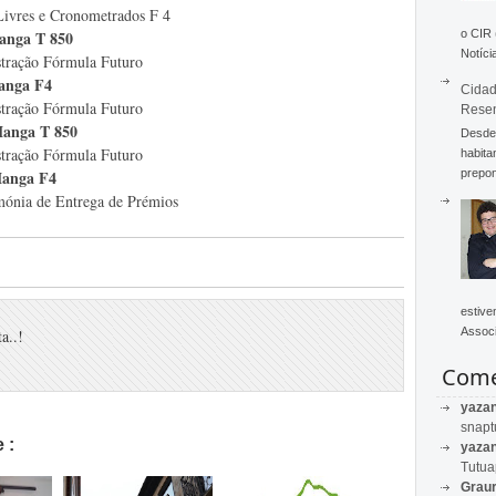
 e Cronometrados F 4
T 850
o CIR
Notícia
órmula Futuro
a F4
Cidad
rmula Futuro
Rese
 T 850
Desde 
órmula Futuro
habita
prepon
a F4
trega de Prémios
estive
Associ
a..!
Come
yaza
snapt
 :
yaza
Tutu
Graur