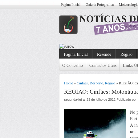
Página Inicial
Galeria Fotográfica
Meteorologi
Resende: Detido Cidadão Co
Página Inicial
Resende
Região
O Concelho
Contactos Úteis
Links Út
Home
»
Cinfães
,
Desporto
,
Região
» REGIÃO: Cin
REGIÃO: Cinfães: Motonáutic
segunda-feira, 23 de julho de 2012 Publicado po
No p
Port
A in
uma 
(mon