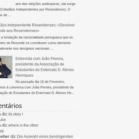
ano das eleições autárquicas, dai surge
 (Cidadãos Independentes por Resendense). O
s de ...
ãos Independente Resendenses: «Devolver
nde aos Resendenses»
a fundação da nacionalidade portuguesa que os
ntes de Resende se constituem como elemento
derante nos desígnios nacionais ...
Entrevista com João Pereira,
presidente da Associação de
Estudantes do Externato D. Afonso
Henriques
No passado dia 16 de Fevereiro,
mos à conversa com João Pereira, presidente da
ação de Estudantes do Externato D. Afonso He...
ntários
diz:
n
its okey !
ube
diz:
n
where is the other
app
diz:
eiher
Die Auswahl eines beruhigenden