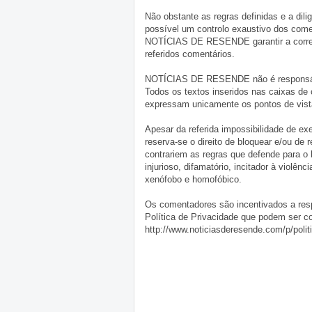
Não obstante as regras definidas e a d
possível um controlo exaustivo dos comen
NOTÍCIAS DE RESENDE garantir a correçã
referidos comentários.
NOTÍCIAS DE RESENDE não é responsável 
Todos os textos inseridos nas caixas de
expressam unicamente os pontos de vista
Apesar da referida impossibilidade de 
reserva-se o direito de bloquear e/ou de
contrariem as regras que defende para o
injurioso, difamatório, incitador à violênc
xenófobo e homofóbico.
Os comentadores são incentivados a resp
Política de Privacidade que podem ser c
http://www.noticiasderesende.com/p/polit