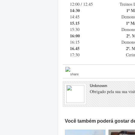
12:00 / 12.45 Treinos Livres
14:30 1ª Manga 
14:45 Demonstração F
15.15 1ª Mang
15:30
Demonstração Fó
16:00 2ª. Manga
16:15 Demonstração F
16.45 2ª. Mang
17:30 Cerimónia de En
Unknown
Obrigado pela sua sua visit
Você também poderá gostar de