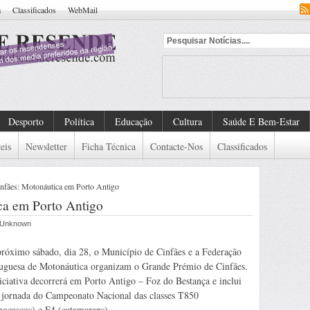
a
Classificados
WebMail
Desporto
Política
Educação
Cultura
Saúde E Bem-Estar
eis
Newsletter
Ficha Técnica
Contacte-Nos
Classificados
fães: Motonáutica em Porto Antigo
a em Porto Antigo
r Unknown
róximo sábado, dia 28, o Município de Cinfães e a Federação
uguesa de Motonáutica organizam o Grande Prémio de Cinfães.
iciativa decorrerá em Porto Antigo – Foz do Bestança e inclui
jornada do Campeonato Nacional das classes T850
ocascos) e F4 (catamarans).