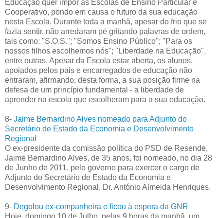
Educação quer impôr às Escolas de Ensino Particular e
Cooperativo, pondo em causa o futuro da sua educação
nesta Escola. Durante toda a manhã, apesar do frio que se
fazia sentir, não arredaram pé gritando palavras de ordem,
tais como: "S.O.S."; "Somos Ensino Público"; "Para os
nossos filhos escolhemos nós"; "Liberdade na Educação",
entre outras. Apesar da Escola estar aberta, os alunos,
apoiados pelos pais e encarregados de educação não
entraram, afirmando, desta forma, a sua posição firme na
defesa de um princípio fundamental - a liberdade de
aprender na escola que escolheram para a sua educação.
8-
Jaime Bernardino Alves nomeado para Adjunto do
Secretário de Estado da Economia e Desenvolvimento
Regional
O ex-presidente da comissão política do PSD de Resende,
Jaime Bernardino Alves, de 35 anos, foi nomeado, no dia 28
de Junho de 2011, pelo governo para exercer o cargo de
Adjunto do Secretário de Estado da Economia e
Desenvolvimento Regional, Dr. António Almeida Henriques.
9-
Degolou ex-companheira e ficou à espera da GNR
Hoje, domingo 10 de Julho, pelas 9 horas da manhã, um