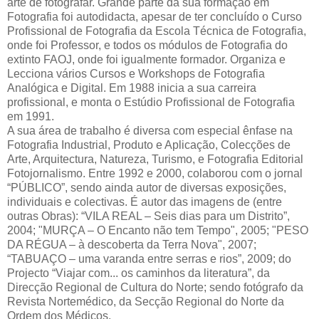
arte de fotografar. Grande parte da sua formação em
Fotografia foi autodidacta, apesar de ter concluído o Curso
Profissional de Fotografia da Escola Técnica de Fotografia,
onde foi Professor, e todos os módulos de Fotografia do
extinto FAOJ, onde foi igualmente formador. Organiza e
Lecciona vários Cursos e Workshops de Fotografia
Analógica e Digital. Em 1988 inicia a sua carreira
profissional, e monta o Estúdio Profissional de Fotografia
em 1991.
A sua área de trabalho é diversa com especial ênfase na
Fotografia Industrial, Produto e Aplicação, Colecções de
Arte, Arquitectura, Natureza, Turismo, e Fotografia Editorial
Fotojornalismo. Entre 1992 e 2000, colaborou com o jornal
“PÚBLICO”, sendo ainda autor de diversas exposições,
individuais e colectivas. É autor das imagens de (entre
outras Obras): “VILA REAL – Seis dias para um Distrito”,
2004; "MURÇA – O Encanto não tem Tempo", 2005; "PESO
DA RÉGUA – à descoberta da Terra Nova", 2007;
“TABUAÇO – uma varanda entre serras e rios”, 2009; do
Projecto “Viajar com... os caminhos da literatura”, da
Direcção Regional de Cultura do Norte; sendo fotógrafo da
Revista Nortemédico, da Secção Regional do Norte da
Ordem dos Médicos.