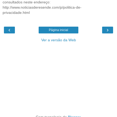
consultados neste endereço:
http://www.noticiasderesende.com/p/politica-de-
privacidade.html
‹
›
Página inicial
Ver a versão da Web
Com tecnologia do
Blogger
.