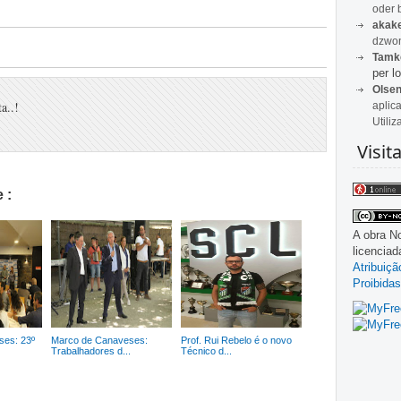
oder 
akak
dzwon
Tamk
per lo
Olse
a..!
aplic
Utiliz
Visit
 :
A obra
No
licencia
Atribuiç
Proibidas
ses: 23º
Marco de Canaveses:
Prof. Rui Rebelo é o novo
Trabalhadores d...
Técnico d...