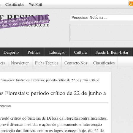
a
Classificados
WebMail
Desporto
Política
Educação
Cultura
Saúde E Bem-Estar
eis
Newsletter
Ficha Técnica
Contacte-Nos
Classificados
anaveses: Incêndios Florestais: período crítico de 22 de junho a 30 de
 Florestais: período crítico de 22 de junho a
 Unknown
ríodo crítico do Sistema de Defesa da Floresta contra Incêndios,
prevê diversas medidas e ações de planeamento e intervenção
 proteção das florestas contra os fogos, começa hoje, dia 22 de