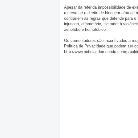
Apesar da referida impossibilidade de 
reserva-se o direito de bloquear e/ou de
contrariem as regras que defende para o
injurioso, difamatório, incitador à violênc
xenófobo e homofóbico.
Os comentadores são incentivados a resp
Política de Privacidade que podem ser c
http://www.noticiasderesende.com/p/polit