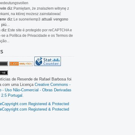
bedeutungsvollen
diz:
evin
Pamiętam, że znalazłem witrynę z
kami, na której możesz zainstalować
diz:
attuali vengono
env
Le
suoneriemp3
 più...
diz:
n
Este site é protegido por reCAPTCHA e
a-se a Política de Privacidade e os Termos de
ação...
as
tícias de Resende
de
Rafael Barbosa
foi
da com uma Licença
Creative Commons -
ão - Uso Não-Comercial - Obras Derivadas
 2.5 Portugal
.