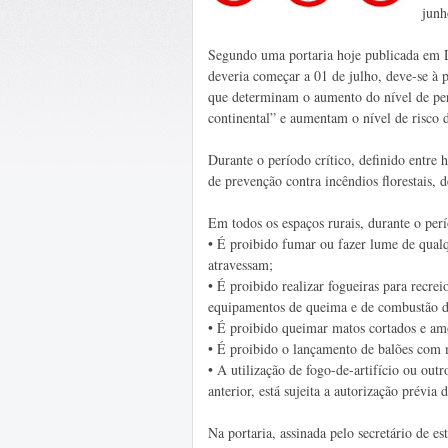
junh
Segundo uma portaria hoje publicada em Di
deveria começar a 01 de julho, deve-se à 
que determinam o aumento do nível de peri
continental” e aumentam o nível de risco d
Durante o período crítico, definido entre 
de prevenção contra incêndios florestais, d
Em todos os espaços rurais, durante o perí
•
É proibido fumar ou fazer lume de qualqu
atravessam;
•
É proibido realizar fogueiras para recre
equipamentos de queima e de combustão de
•
É proibido queimar matos cortados e amo
•
É proibido o lançamento de balões com m
•
A utilização de fogo-de-artifício ou out
anterior, está sujeita a autorização prévia
Na portaria, assinada pelo secretário de 