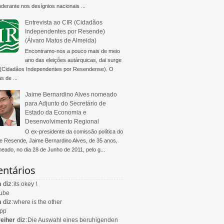
derante nos desígnios nacionais ...
Entrevista ao CIR (Cidadãos
Independentes por Resende)
(Álvaro Matos de Almeida)
Encontramo-nos a pouco mais de meio
ano das eleições autárquicas, dai surge
 (Cidadãos Independentes por Resendense). O
s de ...
Jaime Bernardino Alves nomeado
para Adjunto do Secretário de
Estado da Economia e
Desenvolvimento Regional
O ex-presidente da comissão política do
 Resende, Jaime Bernardino Alves, de 35 anos,
meado, no dia 28 de Junho de 2011, pelo g...
ntários
diz:
n
its okey !
ube
diz:
n
where is the other
app
diz:
eiher
Die Auswahl eines beruhigenden