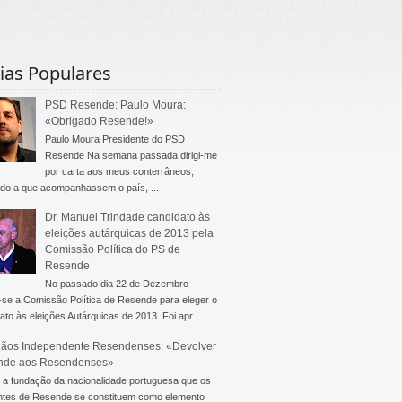
ias Populares
PSD Resende: Paulo Moura:
«Obrigado Resende!»
Paulo Moura Presidente do PSD
Resende Na semana passada dirigi-me
por carta aos meus conterrâneos,
do a que acompanhassem o país, ...
Dr. Manuel Trindade candidato às
eleições autárquicas de 2013 pela
Comissão Política do PS de
Resende
No passado dia 22 de Dezembro
-se a Comissão Política de Resende para eleger o
ato às eleições Autárquicas de 2013. Foi apr...
ãos Independente Resendenses: «Devolver
nde aos Resendenses»
a fundação da nacionalidade portuguesa que os
ntes de Resende se constituem como elemento