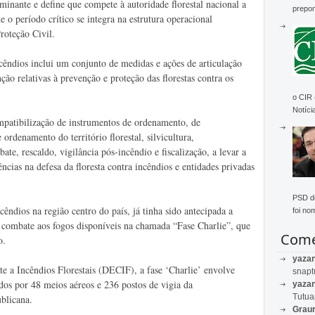
inante e define que compete à autoridade florestal nacional a
prepon
 o período crítico se integra na estrutura operacional
roteção Civil.
cêndios inclui um conjunto de medidas e ações de articulação
ção relativas à prevenção e proteção das florestas contra os
o CIR
Notícia
mpatibilização de instrumentos de ordenamento, de
ordenamento do território florestal, silvicultura,
bate, rescaldo, vigilância pós-incêndio e fiscalização, a levar a
cias na defesa da floresta contra incêndios e entidades privadas
PSD de
êndios na região centro do país, já tinha sido antecipada a
foi no
 combate aos fogos disponíveis na chamada “Fase Charlie”, que
Come
o.
yaza
e a Incêndios Florestais (DECIF), a fase ‘Charlie’ envolve
snapt
dos por 48 meios aéreos e 236 postos de vigia da
yaza
Tutu
blicana.
Graur