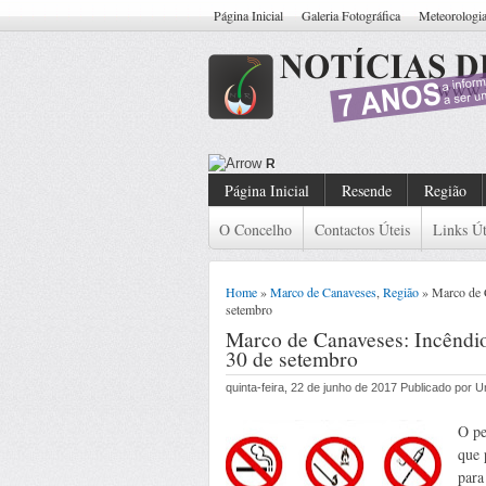
Página Inicial
Galeria Fotográfica
Meteorologi
Resende: Detido Cidadão Com
Página Inicial
Resende
Região
O Concelho
Contactos Úteis
Links Út
Home
»
Marco de Canaveses
,
Região
» Marco de C
setembro
Marco de Canaveses: Incêndios
30 de setembro
quinta-feira, 22 de junho de 2017 Publicado por
O pe
que 
para