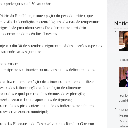
o e prolonga-se até 30 setembro.
ário da República, a antecipação do período crítico, que
previsão de “condições meteorológicas adversas de temperatura,
Notíc
gosidade para alerta vermelho e laranja no território
e ocorrência de incêndios florestais.
hoje e o dia 30 de setembro, vigoram medidas e acções especiais
estacando-se as seguintes:
apelan
odo crítico:
er tipo no seu interior ou nas vias que os delimitam ou os
io ou lazer e para confeção de alimentos, bem como utilizar
stinados à iluminação ou à confeção de alimentos;
ntoados e qualquer tipo de sobrantes de exploração;
reuniu
echa acesa e de quaisquer tipos de foguetes;
candid
ros artefactos pirotécnicos, que não os indicados no número
Cidad
 da respetiva câmara municipal;
Rese
Desde 
estado das Florestas e do Desenvolvimento Rural, o Governo
habita