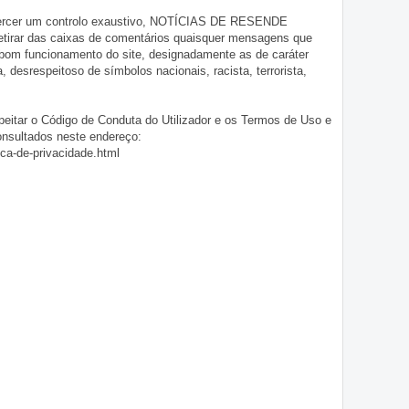
exercer um controlo exaustivo, NOTÍCIAS DE RESENDE
 retirar das caixas de comentários quaisquer mensagens que
 bom funcionamento do site, designadamente as de caráter
ia, desrespeitoso de símbolos nacionais, racista, terrorista,
eitar o Código de Conduta do Utilizador e os Termos de Uso e
onsultados neste endereço:
ica-de-privacidade.html