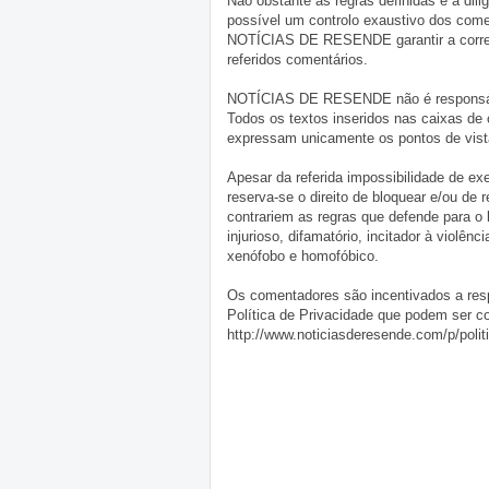
Não obstante as regras definidas e a d
possível um controlo exaustivo dos comen
NOTÍCIAS DE RESENDE garantir a correçã
referidos comentários.
NOTÍCIAS DE RESENDE não é responsável 
Todos os textos inseridos nas caixas de
expressam unicamente os pontos de vista
Apesar da referida impossibilidade de 
reserva-se o direito de bloquear e/ou de
contrariem as regras que defende para o
injurioso, difamatório, incitador à violênc
xenófobo e homofóbico.
Os comentadores são incentivados a resp
Política de Privacidade que podem ser c
http://www.noticiasderesende.com/p/polit