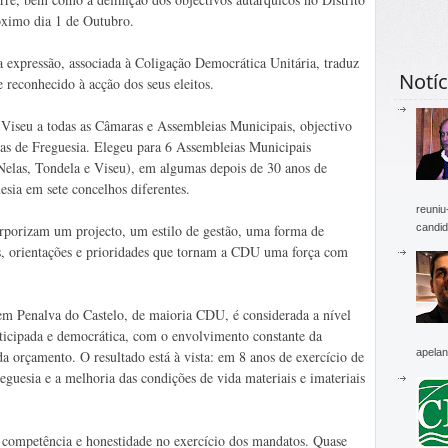
róximo dia 1 de Outubro.
 expressão, associada à Coligação Democrática Unitária, traduz
Notíc
 reconhecido à acção dos seus eleitos.
iseu a todas as Câmaras e Assembleias Municipais, objectivo
s de Freguesia. Elegeu para 6 Assembleias Municipais
las, Tondela e Viseu), em algumas depois de 30 anos de
esia em sete concelhos diferentes.
reuniu
candid
porizam um projecto, um estilo de gestão, uma forma de
s, orientações e prioridades que tornam a CDU uma força com
em Penalva do Castelo, de maioria CDU, é considerada a nível
ticipada e democrática, com o envolvimento constante da
apelan
a orçamento. O resultado está à vista: em 8 anos de exercício de
uesia e a melhoria das condições de vida materiais e imateriais
competência e honestidade no exercício dos mandatos. Quase