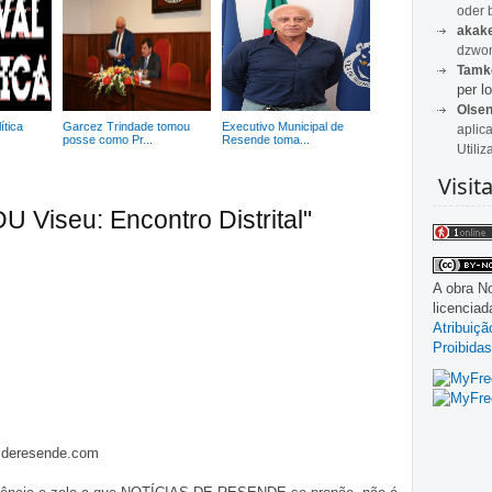
oder 
akak
dzwon
Tamk
per lo
Olse
ítica
Garcez Trindade tomou
Executivo Municipal de
aplic
posse como Pr...
Resende toma...
Utiliz
Visit
U Viseu: Encontro Distrital"
A obra
No
licencia
Atribuiç
Proibidas
asderesende.com