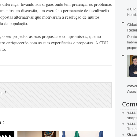
 diferença, levando aos órgãos onde tem presença, os problemas
o CIR
cumentos em discussão, um exercício permanente de fiscalização
Notícia
opostas alternativas que motivaram a resolução de muitos
da da população.
Cidad
Rese
 o seu projecto, as suas propostas e compromissos, que no
Desde 
ro enriquecerão com as suas experiências e propostas. A CDU
habita
prepon
ito.
estive
a..!
Associ
Come
yaza
snapt
 :
yaza
Tutu
Graur