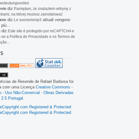
bedeutungsvollen
diz:
evin
Pamiętam, że znalazłem witrynę z
kami, na której możesz zainstalować
diz:
attuali vengono
env
Le
suoneriemp3
 più...
diz:
n
Este site é protegido por reCAPTCHA e
a-se a Política de Privacidade e os Termos de
ação...
as
tícias de Resende
de
Rafael Barbosa
foi
da com uma Licença
Creative Commons -
ão - Uso Não-Comercial - Obras Derivadas
 2.5 Portugal
.