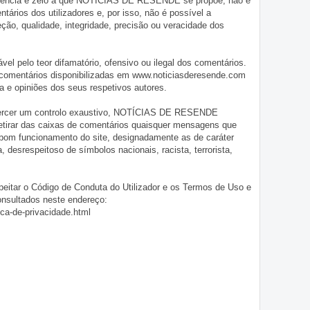
iligência e zelo a que NOTÍCIAS DE RESENDE se propõe, não é
tários dos utilizadores e, por isso, não é possível a
o, qualidade, integridade, precisão ou veracidade dos
pelo teor difamatório, ofensivo ou ilegal dos comentários.
 comentários disponibilizadas em www.noticiasderesende.com
 e opiniões dos seus respetivos autores.
exercer um controlo exaustivo, NOTÍCIAS DE RESENDE
 retirar das caixas de comentários quaisquer mensagens que
 bom funcionamento do site, designadamente as de caráter
ia, desrespeitoso de símbolos nacionais, racista, terrorista,
eitar o Código de Conduta do Utilizador e os Termos de Uso e
onsultados neste endereço:
ica-de-privacidade.html