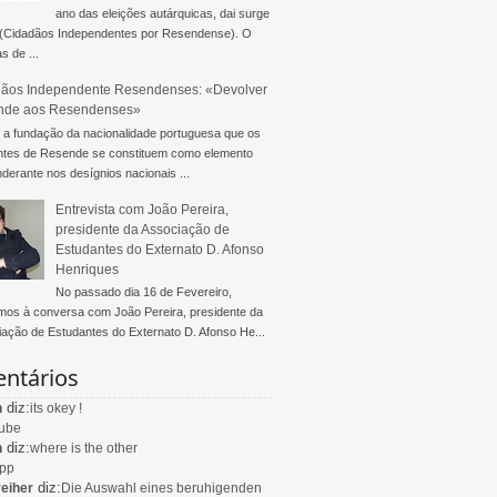
ano das eleições autárquicas, dai surge
 (Cidadãos Independentes por Resendense). O
s de ...
ãos Independente Resendenses: «Devolver
nde aos Resendenses»
a fundação da nacionalidade portuguesa que os
ntes de Resende se constituem como elemento
derante nos desígnios nacionais ...
Entrevista com João Pereira,
presidente da Associação de
Estudantes do Externato D. Afonso
Henriques
No passado dia 16 de Fevereiro,
mos à conversa com João Pereira, presidente da
ação de Estudantes do Externato D. Afonso He...
ntários
diz:
n
its okey !
ube
diz:
n
where is the other
app
diz:
eiher
Die Auswahl eines beruhigenden