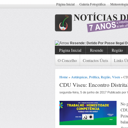
Página Inicial
Galeria Fotográfica
Meteorologi
Resende: D
Página Inicial
Resende
Região
O Concelho
Contactos Úteis
Links Út
Home
»
Autárquicas
,
Política
,
Região
,
Viseu
» CDU
CDU Viseu: Encontro Distrita
segunda-feira, 5 de junho de 2017 Publicado po
No p
CDU 
Peix
bala
deco