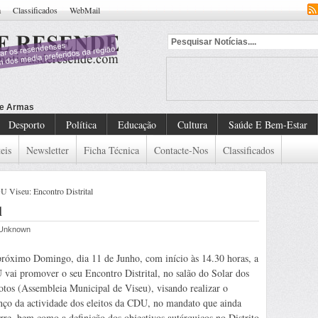
a
Classificados
WebMail
Desporto
Política
Educação
Cultura
Saúde E Bem-Estar
eis
Newsletter
Ficha Técnica
Contacte-Nos
Classificados
 Viseu: Encontro Distrital
l
r Unknown
róximo Domingo, dia 11 de Junho, com início às 14.30 horas, a
vai promover o seu Encontro Distrital, no salão do Solar dos
otos (Assembleia Municipal de Viseu), visando realizar o
nço da actividade dos eleitos da CDU, no mandato que ainda
rre, bem como a definição dos objectivos autárquicos no Distrito