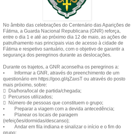
No âmbito das celebrações do Centenário das Aparições de
Fátima, a Guarda Nacional Republicana (GNR) reforça,
entre o dia 1 e até ao próximo dia 12 de maio, as ações de
patrulhamento nas principais vias de acesso à cidade de
Fátima e respetivo santuário, com o objetivo de garantir a
segurança dos peregrinos durante as deslocações.
Durante os trajetos, a GNR aconselha os peregrinos a:
• Informar a GNR, através do preenchimento de um
questionário em https://goo.gl/qZaxsT ou através do posto
mais próximo, sobre:
 Dia/hora/local de partida/chegada;
 Percursos utilizados;
 Número de pessoas que constituem o grupo;
• Preparar a viagem com a devida antecedência;
• Planear os locais de paragem
(refeições/dormidas/descanso);
• Andar em fila indiana e sinalizar o início e o fim do
grupo;