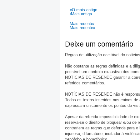
«O mais antigo
‹Mais antiga
Mais recente›
Mais recente»
Deixe um comentário
Regras de utilização aceitável do notici
Não obstante as regras definidas e a d
possível um controlo exaustivo dos comen
NOTÍCIAS DE RESENDE garantir a correçã
referidos comentários.
NOTÍCIAS DE RESENDE não é responsável 
Todos os textos inseridos nas caixas de
expressam unicamente os pontos de vista
Apesar da referida impossibilidade de 
reserva-se o direito de bloquear e/ou de
contrariem as regras que defende para o
injurioso, difamatório, incitador à violênc
xenófobo e homofóbico.