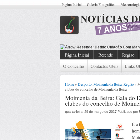
Página Inicial
Galeria Fotográfica
Meteorologi
Resende: Cas
Página Inicial
Resende
Região
O Concelho
Contactos Úteis
Links Út
Home
»
Desporto
,
Moimenta da Beira
,
Região
» Mo
clubes do concelho de Moimenta da Beira
Moimenta da Beira: Gala do Des
clubes do concelho de Moimen
quarta-feira, 29 de março de 2017 Publicado po
É a 
home
Moim