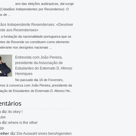
ano das eleições autárquicas, dai surge
 (Cidadãos Independentes por Resendense). O
s de ...
ãos Independente Resendenses: «Devolver
nde aos Resendenses»
a fundação da nacionalidade portuguesa que os
ntes de Resende se constituem como elemento
derante nos desígnios nacionais ...
Entrevista com João Pereira,
presidente da Associação de
Estudantes do Externato D. Afonso
Henriques
No passado dia 16 de Fevereiro,
mos à conversa com João Pereira, presidente da
ação de Estudantes do Externato D. Afonso He...
ntários
diz:
n
its okey !
ube
diz:
n
where is the other
app
diz:
eiher
Die Auswahl eines beruhigenden