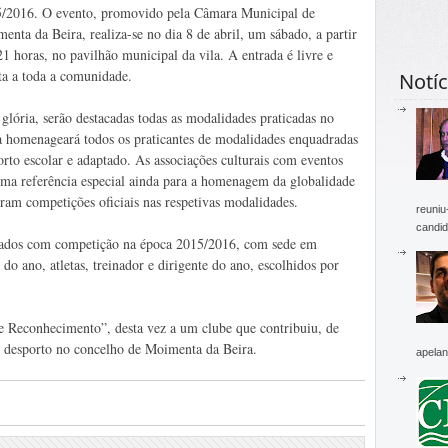
/2016. O evento, promovido pela Câmara Municipal de
enta da Beira, realiza-se no dia 8 de abril, um sábado, a partir
21 horas, no pavilhão municipal da vila. A entrada é livre e
ta a toda a comunidade.
Notíc
glória, serão destacadas todas as modalidades praticadas no
ta homenageará todos os praticantes de modalidades enquadradas
orto escolar e adaptado. As associações culturais com eventos
ma referência especial ainda para a homenagem da globalidade
eram competições oficiais nas respetivas modalidades.
reuniu
candid
rados com competição na época 2015/2016, com sede em
o ano, atletas, treinador e dirigente do ano, escolhidos por
 Reconhecimento”, desta vez a um clube que contribuiu, de
 desporto no concelho de Moimenta da Beira.
apelan