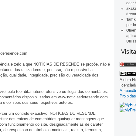
oder 
akak
dzwon
Tamk
per lo
Olse
aplic
Utiliz
Visit
asderesende.com
iligência e zelo a que NOTÍCIAS DE RESENDE se propõe, não é
tários dos utilizadores e, por isso, não é possível a
o, qualidade, integridade, precisão ou veracidade dos
A obra
No
licencia
Atribuiç
pelo teor difamatório, ofensivo ou ilegal dos comentários.
Proibidas
 comentários disponibilizadas em www.noticiasderesende.com
 e opiniões dos seus respetivos autores.
exercer um controlo exaustivo, NOTÍCIAS DE RESENDE
 retirar das caixas de comentários quaisquer mensagens que
 bom funcionamento do site, designadamente as de caráter
ia, desrespeitoso de símbolos nacionais, racista, terrorista,