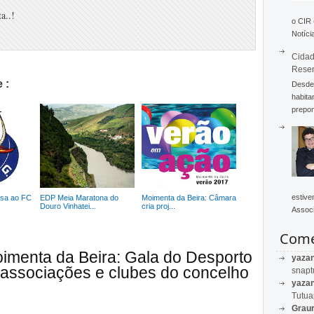
a..!
o CIR
Notícia
Cidad
Rese
 :
Desde 
habita
prepon
estive
ssa ao FC
EDP Meia Maratona do
Moimenta da Beira: Câmara
Douro Vinhatei...
cria proj...
Associ
Come
imenta da Beira: Gala do Desporto
yaza
s, associações e clubes do concelho
snapt
yaza
Tutu
Graur