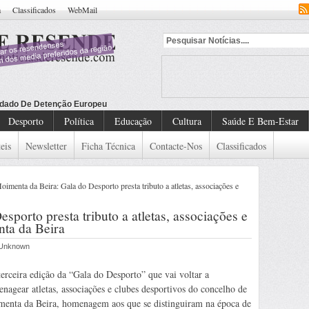
a
Classificados
WebMail
Desporto
Política
Educação
Cultura
Saúde E Bem-Estar
eis
Newsletter
Ficha Técnica
Contacte-Nos
Classificados
imenta da Beira: Gala do Desporto presta tributo a atletas, associações e
porto presta tributo a atletas, associações e
ta da Beira
r Unknown
terceira edição da “Gala do Desporto” que vai voltar a
nagear atletas, associações e clubes desportivos do concelho de
enta da Beira, homenagem aos que se distinguiram na época de