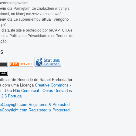
bedeutungsvollen
diz:
evin
Pamiętam, że znalazłem witrynę z
kami, na której możesz zainstalować
diz:
attuali vengono
env
Le
suoneriemp3
 più...
diz:
n
Este site é protegido por reCAPTCHA e
a-se a Política de Privacidade e os Termos de
ação...
as
tícias de Resende
de
Rafael Barbosa
foi
da com uma Licença
Creative Commons -
ão - Uso Não-Comercial - Obras Derivadas
 2.5 Portugal
.