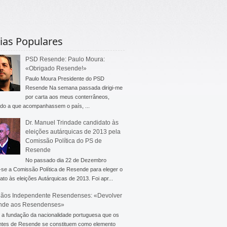
ias Populares
PSD Resende: Paulo Moura:
«Obrigado Resende!»
Paulo Moura Presidente do PSD
Resende Na semana passada dirigi-me
por carta aos meus conterrâneos,
do a que acompanhassem o país, ...
Dr. Manuel Trindade candidato às
eleições autárquicas de 2013 pela
Comissão Política do PS de
Resende
No passado dia 22 de Dezembro
-se a Comissão Política de Resende para eleger o
ato às eleições Autárquicas de 2013. Foi apr...
ãos Independente Resendenses: «Devolver
nde aos Resendenses»
a fundação da nacionalidade portuguesa que os
ntes de Resende se constituem como elemento