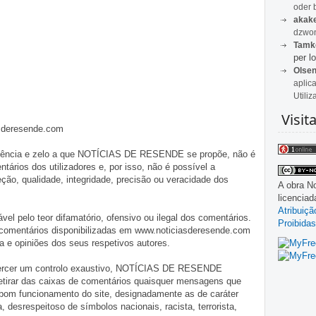
oder 
akak
dzwon
Tamk
per lo
Olse
aplic
Utiliz
Visit
asderesende.com
iligência e zelo a que NOTÍCIAS DE RESENDE se propõe, não é
tários dos utilizadores e, por isso, não é possível a
o, qualidade, integridade, precisão ou veracidade dos
A obra
No
licencia
Atribuiç
pelo teor difamatório, ofensivo ou ilegal dos comentários.
Proibidas
 comentários disponibilizadas em www.noticiasderesende.com
 e opiniões dos seus respetivos autores.
exercer um controlo exaustivo, NOTÍCIAS DE RESENDE
 retirar das caixas de comentários quaisquer mensagens que
 bom funcionamento do site, designadamente as de caráter
ia, desrespeitoso de símbolos nacionais, racista, terrorista,