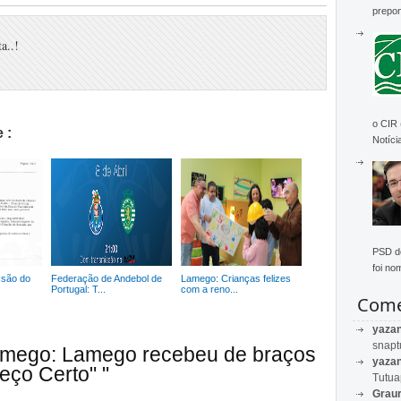
prepon
a..!
o CIR
 :
Notícia
PSD de
foi no
ssão do
Federação de Andebol de
Lamego: Crianças felizes
Portugal: T...
com a reno...
Come
yaza
snapt
amego: Lamego recebeu de braços
yaza
eço Certo" "
Tutu
Graur