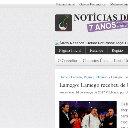
Página Inicial
Galeria Fotográfica
Meteorologi
Resende: De
Página Inicial
Resende
Região
O Concelho
Contactos Úteis
Links Út
Home
»
Lamego
,
Região
,
Televisão
» Lamego: Lame
Lamego: Lamego recebeu de br
terça-feira, 14 de março de 2017 Publicado por
Os l
aber
part
espe
em d