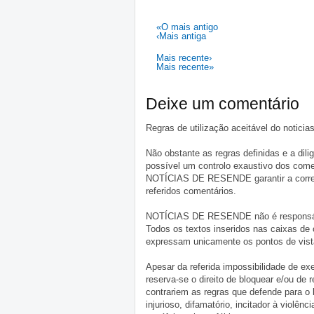
«O mais antigo
‹Mais antiga
Mais recente›
Mais recente»
Deixe um comentário
Regras de utilização aceitável do notici
Não obstante as regras definidas e a d
possível um controlo exaustivo dos comen
NOTÍCIAS DE RESENDE garantir a correçã
referidos comentários.
NOTÍCIAS DE RESENDE não é responsável 
Todos os textos inseridos nas caixas de
expressam unicamente os pontos de vista
Apesar da referida impossibilidade de 
reserva-se o direito de bloquear e/ou de
contrariem as regras que defende para o
injurioso, difamatório, incitador à violênc