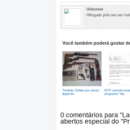
Unknown
Obrigado pela sua sua visit
Você também poderá gostar de
Tondela: Detido por posse
RTP cancela emi
ilegal de...
programa “Aq...
0 comentários para "L
abertos especial do "Pr