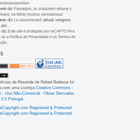
bedeutungsvollen
diz:
evin
Pamiętam, że znalazłem witrynę z
kami, na której możesz zainstalować
diz:
attuali vengono
env
Le
suoneriemp3
 più...
diz:
n
Este site é protegido por reCAPTCHA e
a-se a Política de Privacidade e os Termos de
ação...
as
tícias de Resende
de
Rafael Barbosa
foi
da com uma Licença
Creative Commons -
ão - Uso Não-Comercial - Obras Derivadas
 2.5 Portugal
.