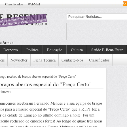
a
Classificados
WebMail
Desporto
Política
Educação
Cultura
Saúde E Bem-Estar
eis
Newsletter
Ficha Técnica
Contacte-Nos
Classificados
go recebeu de braços abertos especial do "Preço Certo"
aços abertos especial do "Preço Certo"
 Unknown
amecenses receberam Fernando Mendes e a sua equipa de braços
tos para a emissão especial do "Preço Certo" que a RTP1 fez a
ir da cidade de Lamego no último domingo à noite. Foi um
táculo recheado de emoções fortes! Ao longo de quase três horas
ireto, milhares de pessoas no Centro Multiusos e milhões em