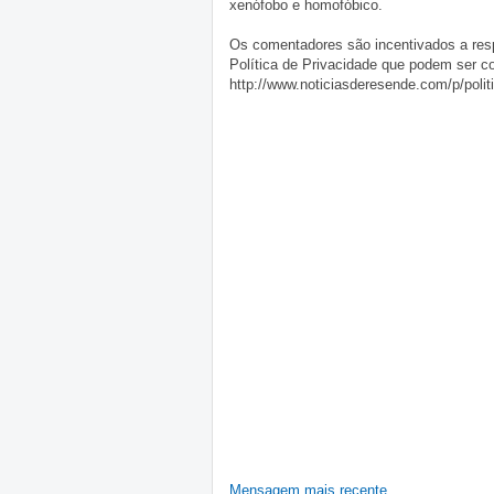
xenófobo e homofóbico.
Os comentadores são incentivados a resp
Política de Privacidade que podem ser c
http://www.noticiasderesende.com/p/polit
Mensagem mais recente