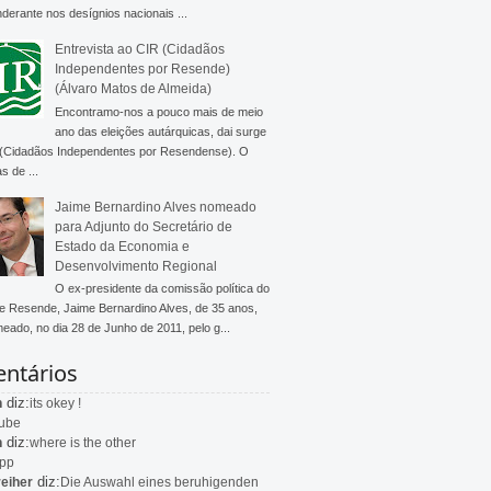
derante nos desígnios nacionais ...
Entrevista ao CIR (Cidadãos
Independentes por Resende)
(Álvaro Matos de Almeida)
Encontramo-nos a pouco mais de meio
ano das eleições autárquicas, dai surge
 (Cidadãos Independentes por Resendense). O
s de ...
Jaime Bernardino Alves nomeado
para Adjunto do Secretário de
Estado da Economia e
Desenvolvimento Regional
O ex-presidente da comissão política do
 Resende, Jaime Bernardino Alves, de 35 anos,
meado, no dia 28 de Junho de 2011, pelo g...
ntários
diz:
n
its okey !
ube
diz:
n
where is the other
app
diz:
eiher
Die Auswahl eines beruhigenden