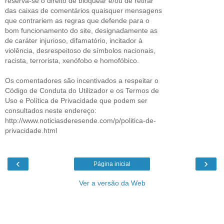
reserva-se o direito de bloquear e/ou de retirar
das caixas de comentários quaisquer mensagens
que contrariem as regras que defende para o
bom funcionamento do site, designadamente as
de caráter injurioso, difamatório, incitador à
violência, desrespeitoso de símbolos nacionais,
racista, terrorista, xenófobo e homofóbico.
Os comentadores são incentivados a respeitar o
Código de Conduta do Utilizador e os Termos de
Uso e Política de Privacidade que podem ser
consultados neste endereço:
http://www.noticiasderesende.com/p/politica-de-
privacidade.html
‹
›
Página inicial
Ver a versão da Web