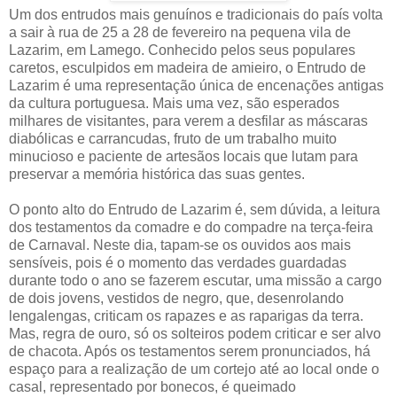
Um dos entrudos mais genuínos e tradicionais do país volta
a sair à rua de 25 a 28 de fevereiro na pequena vila de
Lazarim, em Lamego. Conhecido pelos seus populares
caretos, esculpidos em madeira de amieiro, o Entrudo de
Lazarim é uma representação única de encenações antigas
da cultura portuguesa. Mais uma vez, são esperados
milhares de visitantes, para verem a desfilar as máscaras
diabólicas e carrancudas, fruto de um trabalho muito
minucioso e paciente de artesãos locais que lutam para
preservar a memória histórica das suas gentes.
O ponto alto do Entrudo de Lazarim é, sem dúvida, a leitura
dos testamentos da comadre e do compadre na terça-feira
de Carnaval. Neste dia, tapam-se os ouvidos aos mais
sensíveis, pois é o momento das verdades guardadas
durante todo o ano se fazerem escutar, uma missão a cargo
de dois jovens, vestidos de negro, que, desenrolando
lengalengas, criticam os rapazes e as raparigas da terra.
Mas, regra de ouro, só os solteiros podem criticar e ser alvo
de chacota. Após os testamentos serem pronunciados, há
espaço para a realização de um cortejo até ao local onde o
casal, representado por bonecos, é queimado