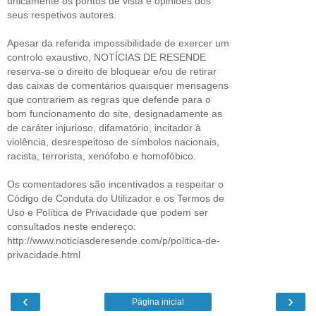
unicamente os pontos de vista e opiniões dos
seus respetivos autores.
Apesar da referida impossibilidade de exercer um
controlo exaustivo, NOTÍCIAS DE RESENDE
reserva-se o direito de bloquear e/ou de retirar
das caixas de comentários quaisquer mensagens
que contrariem as regras que defende para o
bom funcionamento do site, designadamente as
de caráter injurioso, difamatório, incitador à
violência, desrespeitoso de símbolos nacionais,
racista, terrorista, xenófobo e homofóbico.
Os comentadores são incentivados a respeitar o
Código de Conduta do Utilizador e os Termos de
Uso e Política de Privacidade que podem ser
consultados neste endereço:
http://www.noticiasderesende.com/p/politica-de-
privacidade.html
‹
›
Página inicial