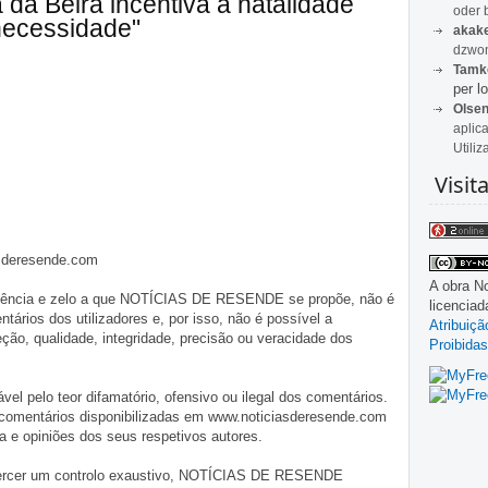
da Beira incentiva à natalidade
oder 
necessidade"
akak
dzwon
Tamk
per lo
Olse
aplic
Utiliz
Visit
asderesende.com
A obra
No
iligência e zelo a que NOTÍCIAS DE RESENDE se propõe, não é
licencia
tários dos utilizadores e, por isso, não é possível a
Atribuiç
o, qualidade, integridade, precisão ou veracidade dos
Proibidas
pelo teor difamatório, ofensivo ou ilegal dos comentários.
 comentários disponibilizadas em www.noticiasderesende.com
 e opiniões dos seus respetivos autores.
exercer um controlo exaustivo, NOTÍCIAS DE RESENDE