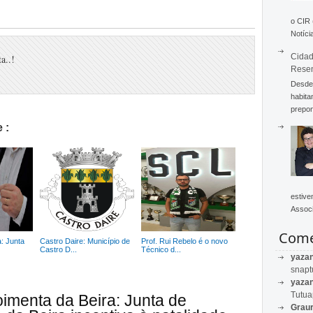
o CIR
Notícia
Cidad
a..!
Rese
Desde 
habita
prepon
 :
estive
Associ
Come
: Junta
Castro Daire: Município de
Prof. Rui Rebelo é o novo
Castro D...
Técnico d...
yaza
snapt
yaza
Tutu
imenta da Beira: Junta de
Graur