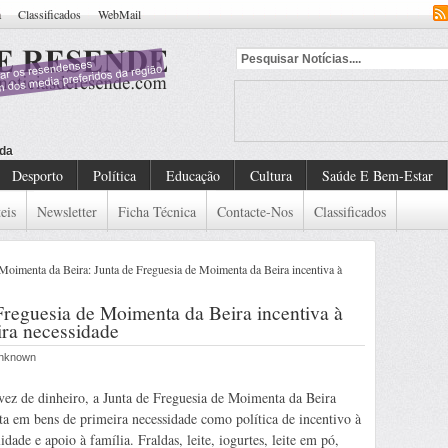
a
Classificados
WebMail
dado De Detenção Europeu
Desporto
Política
Educação
Cultura
Saúde E Bem-Estar
eis
Newsletter
Ficha Técnica
Contacte-Nos
Classificados
Moimenta da Beira: Junta de Freguesia de Moimenta da Beira incentiva à
Freguesia de Moimenta da Beira incentiva à
ira necessidade
 Unknown
ez de dinheiro, a Junta de Freguesia de Moimenta da Beira
ta em bens de primeira necessidade como política de incentivo à
lidade e apoio à família. Fraldas, leite, iogurtes, leite em pó,