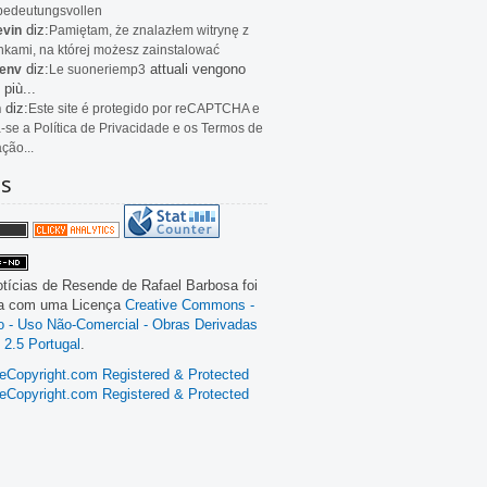
bedeutungsvollen
diz:
evin
Pamiętam, że znalazłem witrynę z
kami, na której możesz zainstalować
diz:
attuali vengono
env
Le
suoneriemp3
 più...
diz:
n
Este site é protegido por reCAPTCHA e
a-se a Política de Privacidade e os Termos de
ação...
as
tícias de Resende
de
Rafael Barbosa
foi
da com uma Licença
Creative Commons -
ão - Uso Não-Comercial - Obras Derivadas
 2.5 Portugal
.