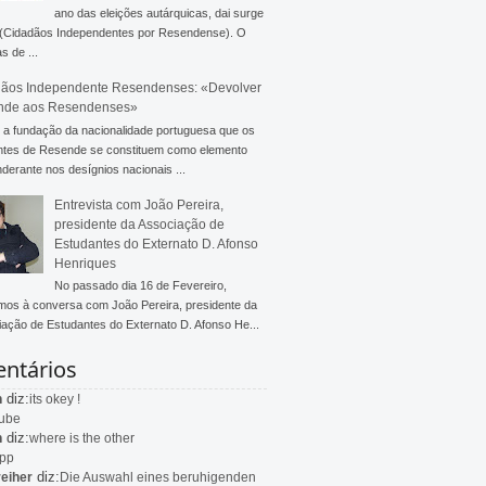
ano das eleições autárquicas, dai surge
 (Cidadãos Independentes por Resendense). O
s de ...
ãos Independente Resendenses: «Devolver
nde aos Resendenses»
a fundação da nacionalidade portuguesa que os
ntes de Resende se constituem como elemento
derante nos desígnios nacionais ...
Entrevista com João Pereira,
presidente da Associação de
Estudantes do Externato D. Afonso
Henriques
No passado dia 16 de Fevereiro,
mos à conversa com João Pereira, presidente da
ação de Estudantes do Externato D. Afonso He...
ntários
diz:
n
its okey !
ube
diz:
n
where is the other
app
diz:
eiher
Die Auswahl eines beruhigenden