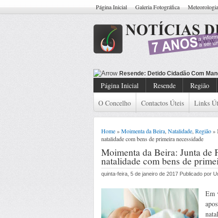
Página Inicial
Galeria Fotográfica
Meteorologi
Resende: Detido Cidadão Com Man
Página Inicial
Resende
Região
O Concelho
Contactos Úteis
Links Út
Home
»
Moimenta da Beira
,
Natalidade
,
Região
» 
natalidade com bens de primeira necessidade
Moimenta da Beira: Junta de 
natalidade com bens de prime
quinta-feira, 5 de janeiro de 2017 Publicado por
Em v
apos
nata