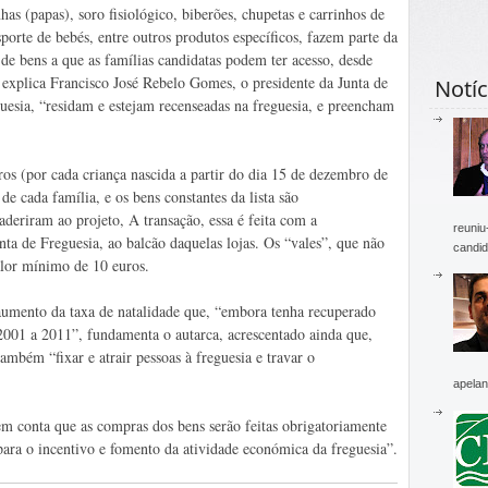
nhas (papas), soro fisiológico, biberões, chupetas e carrinhos de
sporte de bebés, entre outros produtos específicos, fazem parte da
a de bens a que as famílias candidatas podem ter acesso, desde
 explica Francisco José Rebelo Gomes, o presidente da Junta de
Notíc
uesia, “residam e estejam recenseadas na freguesia, e preencham
uros (por cada criança nascida a partir do dia 15 de dezembro de
e cada família, e os bens constantes da lista são
aderiram ao projeto, A transação, essa é feita com a
reuniu
unta de Freguesia, ao balcão daquelas lojas. Os “vales”, que não
candid
alor mínimo de 10 euros.
aumento da taxa de natalidade que, “embora tenha recuperado
2001 a 2011”, fundamenta o autarca, acrescentado ainda que,
ambém “fixar e atrair pessoas à freguesia e travar o
apelan
em conta que as compras dos bens serão feitas obrigatoriamente
para o incentivo e fomento da atividade económica da freguesia”.