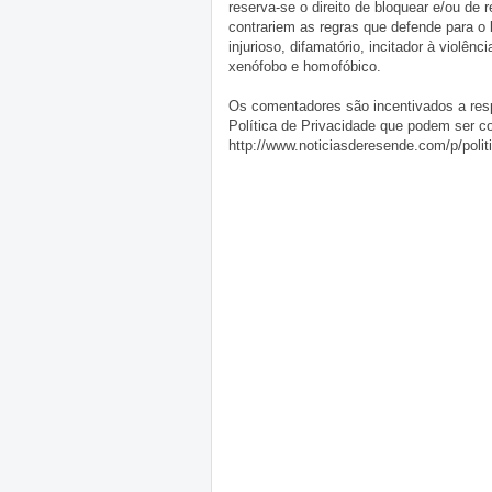
reserva-se o direito de bloquear e/ou de
contrariem as regras que defende para o
injurioso, difamatório, incitador à violênc
xenófobo e homofóbico.
Os comentadores são incentivados a resp
Política de Privacidade que podem ser c
http://www.noticiasderesende.com/p/polit