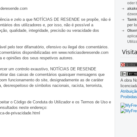
oder 
asderesende.com
akak
dzwon
iligência e zelo a que NOTÍCIAS DE RESENDE se propõe, não é
Tamk
per lo
tários dos utilizadores e, por isso, não é possível a
o, qualidade, integridade, precisão ou veracidade dos
Olse
aplic
Utiliz
pelo teor difamatório, ofensivo ou ilegal dos comentários.
Visit
 comentários disponibilizadas em www.noticiasderesende.com
 e opiniões dos seus respetivos autores.
exercer um controlo exaustivo, NOTÍCIAS DE RESENDE
 retirar das caixas de comentários quaisquer mensagens que
 bom funcionamento do site, designadamente as de caráter
A obra
No
ia, desrespeitoso de símbolos nacionais, racista, terrorista,
licencia
Atribuiç
Proibidas
eitar o Código de Conduta do Utilizador e os Termos de Uso e
onsultados neste endereço:
ica-de-privacidade.html