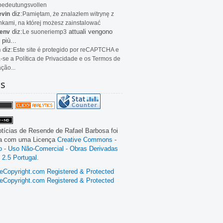
bedeutungsvollen
diz:
evin
Pamiętam, że znalazłem witrynę z
kami, na której możesz zainstalować
diz:
attuali vengono
env
Le
suoneriemp3
 più...
diz:
n
Este site é protegido por reCAPTCHA e
a-se a Política de Privacidade e os Termos de
ação...
as
tícias de Resende
de
Rafael Barbosa
foi
da com uma Licença
Creative Commons -
ão - Uso Não-Comercial - Obras Derivadas
 2.5 Portugal
.