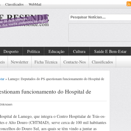
a
Classificados
WebMail
Desporto
Política
Educação
Cultura
Saúde E Bem-Estar
eis
Newsletter
Ficha Técnica
Contacte-Nos
Classificados
tar
» Lamego: Deputados do PS questionam funcionamento do Hospital de
stionam funcionamento do Hospital de
r Unknown
ospital de Lamego, que integra o Centro Hospitalar de Trás-os-
es e Alto Douro (CHTMAD), serve cerca de 100 mil habitantes
concelhos do Douro Sul, aos quais se têm vindo a juntar as