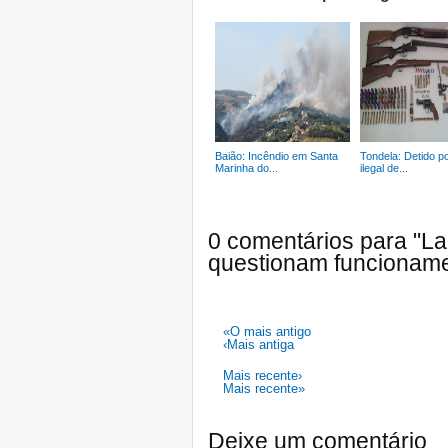
Baião: Incêndio em Santa
Tondela: Detido p
Marinha do...
ilegal de...
0 comentários para "L
questionam funcioname
«O mais antigo
‹Mais antiga
Mais recente›
Mais recente»
Deixe um comentário