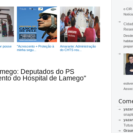
o CIR
Notícia
Cidad
Rese
Desde 
habita
prepon
or posse
"Acrescento + Proteção à
Amarante: Administração
minha segu...
do CHTS reu...
amego: Deputados do PS
nto do Hospital de Lamego"
estive
Associ
Come
yaza
snapt
yaza
Tutu
Graur