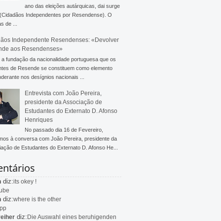
ano das eleições autárquicas, dai surge
 (Cidadãos Independentes por Resendense). O
s de ...
ãos Independente Resendenses: «Devolver
nde aos Resendenses»
a fundação da nacionalidade portuguesa que os
ntes de Resende se constituem como elemento
derante nos desígnios nacionais ...
Entrevista com João Pereira,
presidente da Associação de
Estudantes do Externato D. Afonso
Henriques
No passado dia 16 de Fevereiro,
mos à conversa com João Pereira, presidente da
ação de Estudantes do Externato D. Afonso He...
ntários
diz:
n
its okey !
ube
diz:
n
where is the other
app
diz:
eiher
Die Auswahl eines beruhigenden