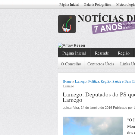
Página Inicial
Galeria Fotográfica
Meteorologi
Resende: Detido Cidadão Com
Página Inicial
Resende
Região
O Concelho
Contactos Úteis
Links Út
Home
»
Lamego
,
Política
,
Região
,
Saúde e Bem-Es
Lamego
Lamego: Deputados do PS que
Lamego
quinta-feira, 14 de janeiro de 2016 Publicado po
“O H
Mont
dos 