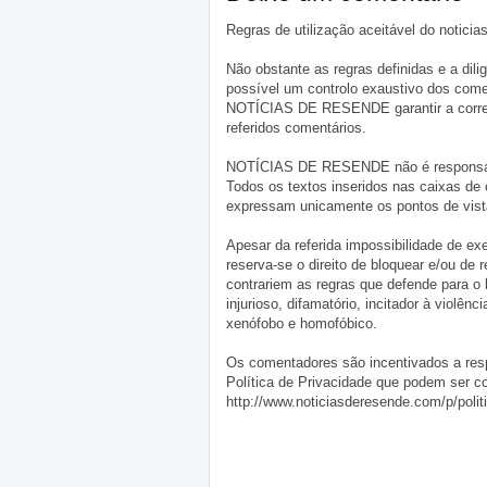
Regras de utilização aceitável do notici
Não obstante as regras definidas e a d
possível um controlo exaustivo dos comen
NOTÍCIAS DE RESENDE garantir a correçã
referidos comentários.
NOTÍCIAS DE RESENDE não é responsável 
Todos os textos inseridos nas caixas de
expressam unicamente os pontos de vista
Apesar da referida impossibilidade de 
reserva-se o direito de bloquear e/ou de
contrariem as regras que defende para o
injurioso, difamatório, incitador à violênc
xenófobo e homofóbico.
Os comentadores são incentivados a resp
Política de Privacidade que podem ser c
http://www.noticiasderesende.com/p/polit