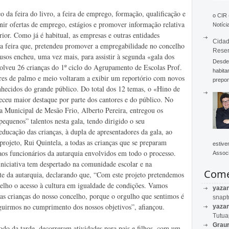
da feira do livro, a feira de emprego, formação, qualificação e
o CIR
unir ofertas de emprego, estágios e promover informação relativa
Notícia
rior. Como já é habitual, as empresas e outras entidades
Cidad
ta feira que, pretendeu promover a empregabilidade no concelho
Rese
usos encheu, uma vez mais, para assistir à segunda «gala dos
Desde 
olveu 26 crianças do 1º ciclo do Agrupamento de Escolas Prof.
habita
ores de palmo e meio voltaram a exibir um reportório com novos
prepon
nhecidos do grande público. Do total dos 12 temas, o «Hino de
ceu maior destaque por parte dos cantores e do público. No
ra Municipal de Mesão Frio, Alberto Pereira, entregou os
“pequenos” talentos nesta gala, tendo dirigido o seu
ducação das crianças, à dupla de apresentadores da gala, ao
 projeto, Rui Quintela, a todas as crianças que se preparam
estive
 aos funcionários da autarquia envolvidos em todo o processo.
Associ
iniciativa tem despertado na comunidade escolar e na
Come
te da autarquia, declarando que, “Com este projeto pretendemos
celho o acesso à cultura em igualdade de condições. Vamos
yaza
das crianças do nosso concelho, porque o orgulho que sentimos é
snapt
eguirmos no cumprimento dos nossos objetivos”, afiançou.
yaza
Tutu
Graur
odo da tarde, decorreram atividades para pais e filhos, com um