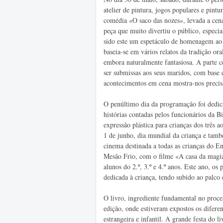
atelier de pintura, jogos populares e pintu
comédia «O saco das nozes», levada a cen
peça que muito divertiu o público, especi
sido este um espetáculo de homenagem ao 
baseia-se em vários relatos da tradição or
embora naturalmente fantasiosa. A parte c
ser submissas aos seus maridos, com base 
acontecimentos em cena mostra-nos precis
O penúltimo dia da programação foi dedi
histórias contadas pelos funcionários da 
expressão plástica para crianças dos três ao
1 de junho, dia mundial da criança e tamb
cinema destinada a todas as crianças do E
Mesão Frio, com o filme «A casa da magia
alunos do 2.º, 3.º e 4.º anos. Este ano, os 
dedicada à criança, tendo subido ao palco
O livro, ingrediente fundamental no proce
edição, onde estiveram expostos os diferent
estrangeira e infantil. A grande festa do l