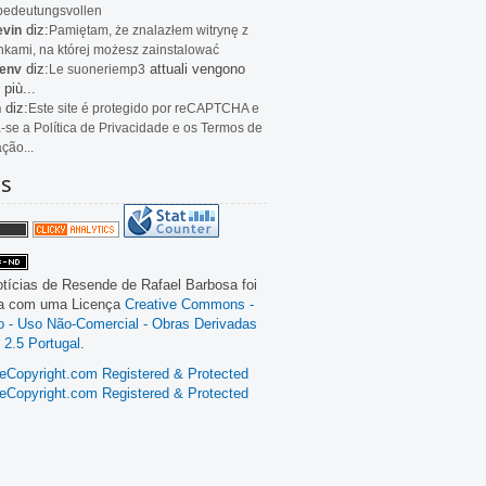
bedeutungsvollen
diz:
evin
Pamiętam, że znalazłem witrynę z
kami, na której możesz zainstalować
diz:
attuali vengono
env
Le
suoneriemp3
 più...
diz:
n
Este site é protegido por reCAPTCHA e
a-se a Política de Privacidade e os Termos de
ação...
as
tícias de Resende
de
Rafael Barbosa
foi
da com uma Licença
Creative Commons -
ão - Uso Não-Comercial - Obras Derivadas
 2.5 Portugal
.