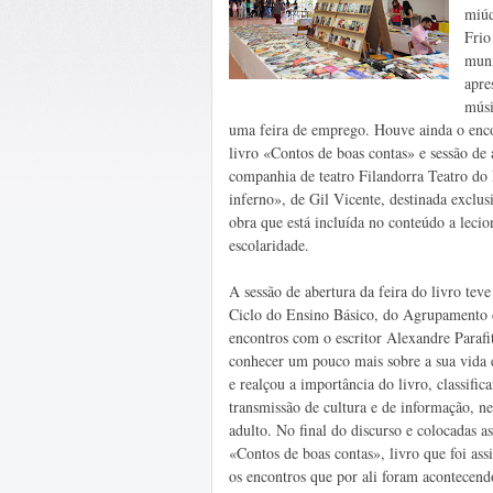
miúd
Frio
muni
apre
músi
uma feira de emprego. Houve ainda o enco
livro «Contos de boas contas» e sessão de 
companhia de teatro Filandorra Teatro do
inferno», de Gil Vicente, destinada exclus
obra que está incluída no conteúdo a lecio
escolaridade.
A sessão de abertura da feira do livro teve
Ciclo do Ensino Básico, do Agrupamento d
encontros com o escritor Alexandre Parafi
conhecer um pouco mais sobre a sua vida e
e realçou a importância do livro, classif
transmissão de cultura e de informação, n
adulto. No final do discurso e colocadas as
«Contos de boas contas», livro que foi ass
os encontros que por ali foram acontecend