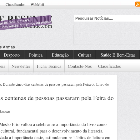
a
Classificados
WebMail
Desporto
Política
Educação
Cultura
Saúde E Bem-Estar
eis
Newsletter
Ficha Técnica
Contacte-Nos
Classificados
 Durante cinco dias centenas de pessoas passaram pela Feira do Livro de
s centenas de pessoas passaram pela Feira do
Unknown
esão Frio voltou a celebrar-se a importância do livro como
cultural, fundamental para o desenvolvimento da literacia.
tada a importância deste, estimularam-se hábitos de leitura em