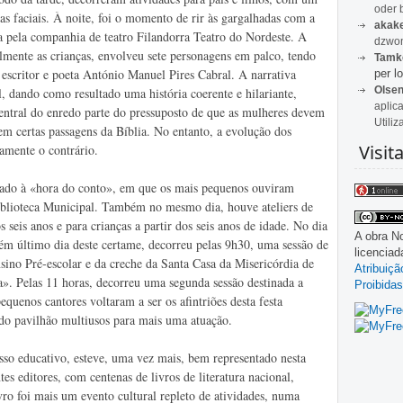
oder 
ras faciais. À noite, foi o momento de rir às gargalhadas com a
akak
a pela companhia de teatro Filandorra Teatro do Nordeste. A
dzwon
almente as crianças, envolveu sete personagens em palco, tendo
Tamk
escritor e poeta António Manuel Pires Cabral. A narrativa
per lo
Olse
al, dando como resultado uma história coerente e hilariante,
aplic
entral do enredo parte do pressuposto de que as mulheres devem
Utiliz
em certas passagens da Bíblia. No entanto, a evolução dos
Visit
amente o contrário.
cado à «hora do conto», em que os mais pequenos ouviram
Biblioteca Municipal. Também no mesmo dia, houve ateliers de
s seis anos e para crianças a partir dos seis anos de idade. No dia
A obra
No
ém último dia deste certame, decorreu pelas 9h30, uma sessão de
licencia
nsino Pré-escolar e da creche da Santa Casa da Misericórdia de
Atribuiç
». Pelas 11 horas, decorreu uma segunda sessão destinada a
Proibidas
pequenos cantores voltaram a ser os afintriões desta festa
 do pavilhão multiusos para mais uma atuação.
sso educativo, esteve, uma vez mais, bem representado nesta
es editores, com centenas de livros de literatura nacional,
ivro foi mais um evento cultural repleto de atividades, numa