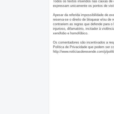
Todos os textos inseridos nas caixas de
expressam unicamente os pontos de vista
Apesar da referida impossibilidade de 
reserva-se o direito de bloquear e/ou de
contrariem as regras que defende para o
injurioso, difamatório, incitador à violênc
xenófobo e homofóbico.
Os comentadores são incentivados a resp
Política de Privacidade que podem ser c
http://www.noticiasderesende.com/p/polit