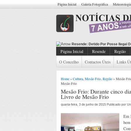
Página Inicial
Galeria Fotográfica
Meteorologi
Resende: Detido Cid
Página Inicial
Resende
Região
O Concelho
Contactos Úteis
Links Út
Home
»
Cultura
,
Mesão Frio
,
Região
» Mesão Frio:
Mesão Frio
Mesão Frio: Durante cinco dia
Livro de Mesão Frio
quarta-feira, 3 de junho de 2015 Publicado por 
Em M
bem 
Cons