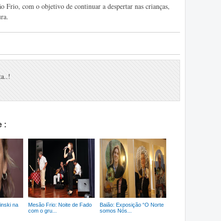
Frio, com o objetivo de continuar a despertar nas crianças,
ura.
a..!
 :
inski na
Mesão Frio: Noite de Fado
Baião: Exposição “O Norte
com o gru...
somos Nós...