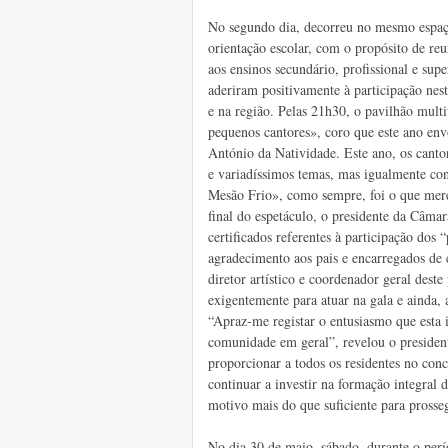
No segundo dia, decorreu no mesmo espaço 
orientação escolar, com o propósito de re
aos ensinos secundário, profissional e supe
aderiram positivamente à participação nes
e na região. Pelas 21h30, o pavilhão multi
pequenos cantores», coro que este ano env
António da Natividade. Este ano, os cant
e variadíssimos temas, mas igualmente co
Mesão Frio», como sempre, foi o que mere
final do espetáculo, o presidente da Câma
certificados referentes à participação dos 
agradecimento aos pais e encarregados de e
diretor artístico e coordenador geral deste
exigentemente para atuar na gala e ainda,
“Apraz-me registar o entusiasmo que esta 
comunidade em geral”, revelou o presiden
proporcionar a todos os residentes no con
continuar a investir na formação integral 
motivo mais do que suficiente para pross
No dia 30 de maio, sábado, durante o perí