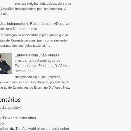
ano das eleições autárquicas, dai surge
 (Cidadãos Independentes por Resendense). O
s de ...
ãos Independente Resendenses: «Devolver
nde aos Resendenses»
a fundação da nacionalidade portuguesa que os
ntes de Resende se constituem como elemento
derante nos desígnios nacionais ...
Entrevista com João Pereira,
presidente da Associação de
Estudantes do Externato D. Afonso
Henriques
No passado dia 16 de Fevereiro,
mos à conversa com João Pereira, presidente da
ação de Estudantes do Externato D. Afonso He...
ntários
diz:
n
its okey !
ube
diz:
n
where is the other
app
diz:
eiher
Die Auswahl eines beruhigenden