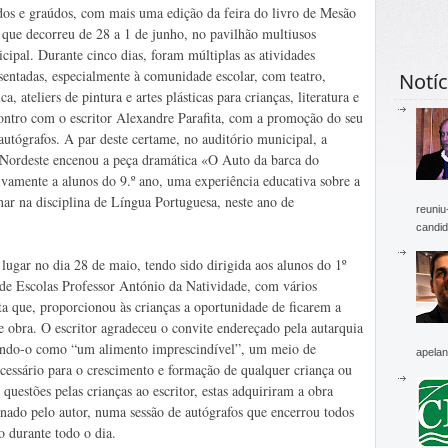
os e graúdos, com mais uma edição da feira do livro de Mesão
 que decorreu de 28 a 1 de junho, no pavilhão multiusos
cipal. Durante cinco dias, foram múltiplas as atividades
sentadas, especialmente à comunidade escolar, com teatro,
Notíc
ca, ateliers de pintura e artes plásticas para crianças, literatura e
ntro com o escritor Alexandre Parafita, com a promoção do seu
autógrafos. A par deste certame, no auditório municipal, a
 Nordeste encenou a peça dramática «O Auto da barca do
ivamente a alunos do 9.º ano, uma experiência educativa sobre a
nar na disciplina de Língua Portuguesa, neste ano de
reuniu
candid
 lugar no dia 28 de maio, tendo sido dirigida aos alunos do 1º
e Escolas Professor António da Natividade, com vários
ta que, proporcionou às crianças a oportunidade de ficarem a
 obra. O escritor agradeceu o convite endereçado pela autarquia
icando-o como “um alimento imprescindível”, um meio de
apelan
ecessário para o crescimento e formação de qualquer criança ou
 questões pelas crianças ao escritor, estas adquiriram a obra
inado pelo autor, numa sessão de autógrafos que encerrou todos
o durante todo o dia.