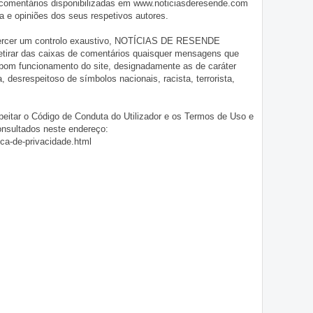
 comentários disponibilizadas em www.noticiasderesende.com
 e opiniões dos seus respetivos autores.
exercer um controlo exaustivo, NOTÍCIAS DE RESENDE
 retirar das caixas de comentários quaisquer mensagens que
 bom funcionamento do site, designadamente as de caráter
ia, desrespeitoso de símbolos nacionais, racista, terrorista,
eitar o Código de Conduta do Utilizador e os Termos de Uso e
onsultados neste endereço:
ica-de-privacidade.html