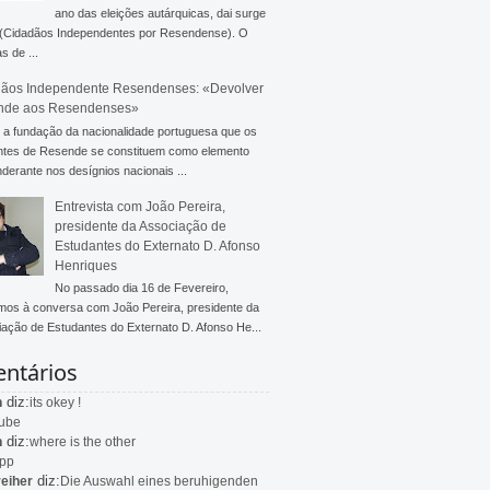
ano das eleições autárquicas, dai surge
 (Cidadãos Independentes por Resendense). O
s de ...
ãos Independente Resendenses: «Devolver
nde aos Resendenses»
a fundação da nacionalidade portuguesa que os
ntes de Resende se constituem como elemento
derante nos desígnios nacionais ...
Entrevista com João Pereira,
presidente da Associação de
Estudantes do Externato D. Afonso
Henriques
No passado dia 16 de Fevereiro,
mos à conversa com João Pereira, presidente da
ação de Estudantes do Externato D. Afonso He...
ntários
diz:
n
its okey !
ube
diz:
n
where is the other
app
diz:
eiher
Die Auswahl eines beruhigenden