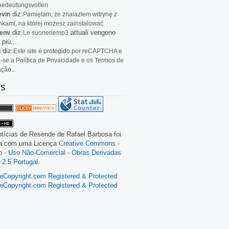
bedeutungsvollen
diz:
evin
Pamiętam, że znalazłem witrynę z
kami, na której możesz zainstalować
diz:
attuali vengono
env
Le
suoneriemp3
 più...
diz:
n
Este site é protegido por reCAPTCHA e
a-se a Política de Privacidade e os Termos de
ação...
as
tícias de Resende
de
Rafael Barbosa
foi
da com uma Licença
Creative Commons -
ão - Uso Não-Comercial - Obras Derivadas
 2.5 Portugal
.