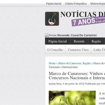
Página Inicial
Galeria Fotográfica
Meteorologi
Resende: Casal De Carteiristas Ide
Página Inicial
Resende
Região
O Concelho
Contactos Úteis
Links Út
Home
»
Marco de Canaveses
,
Região
» Marco de 
Nacionais e Internacionais
Marco de Canaveses: Vinhos 
Concursos Nacionais e Intern
quinta-feira, 4 de junho de 2015 Publicado por U
À se
vinh
rece