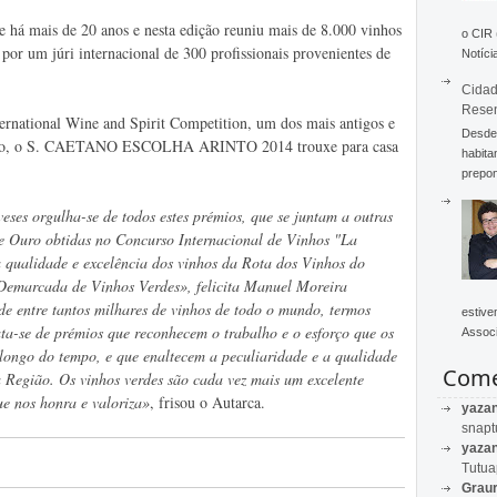
 há mais de 20 anos e nesta edição reuniu mais de 8.000 vinhos
o CIR
por um júri internacional de 300 profissionais provenientes de
Notícia
Cidad
Rese
ernational Wine and Spirit Competition, um dos mais antigos e
Desde 
mundo, o S. CAETANO ESCOLHA ARINTO 2014 trouxe para casa
habita
prepon
s orgulha-se de todos estes prémios, que se juntam a outras
e Ouro obtidas no Concurso Internacional de Vinhos "La
 qualidade e excelência dos vinhos da Rota dos Vinhos do
 Demarcada de Vinhos Verdes», felicita Manuel Moreira
de entre tantos milhares de vinhos de todo o mundo, termos
estive
ata-se de prémios que reconhecem o trabalho e o esforço que os
Associ
 longo do tempo, e que enaltecem a peculiaridade e a qualidade
Come
a Região. Os vinhos verdes são cada vez mais um excelente
ue nos honra e valoriza»
, frisou o Autarca.
yaza
snapt
yaza
Tutu
Graur