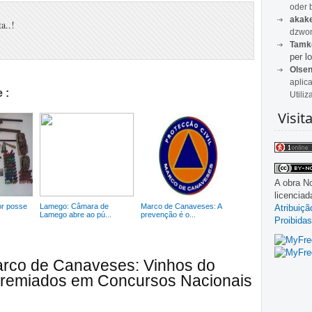
oder 
akak
a..!
dzwon
Tamk
per lo
Olse
aplic
 :
Utiliz
Visit
A obra
No
licencia
or posse
Lamego: Câmara de
Marco de Canaveses: A
Atribuiç
Lamego abre ao pú...
prevenção é o...
Proibidas
arco de Canaveses: Vinhos do
remiados em Concursos Nacionais