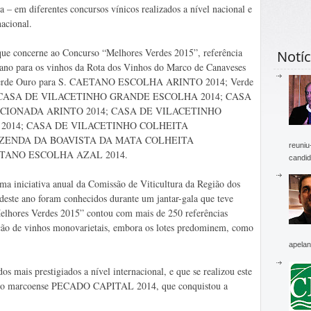
a – em diferentes concursos vínicos realizados a nível nacional e
nacional.
ue concerne ao Concurso “Melhores Verdes 2015”, referência
Notíc
 ano para os vinhos da Rota dos Vinhos do Marco de Canaveses
s: Verde Ouro para S. CAETANO ESCOLHA ARINTO 2014; Verde
; CASA DE VILACETINHO GRANDE ESCOLHA 2014; CASA
CIONADA ARINTO 2014; CASA DE VILACETINHO
2014; CASA DE VILACETINHO COLHEITA
AZENDA DA BOAVISTA DA MATA COLHEITA
reuniu
ETANO ESCOLHA AZAL 2014.
candid
ma iniciativa anual da Comissão de Viticultura da Região dos
ste ano foram conhecidos durante um jantar-gala que teve
elhores Verdes 2015” contou com mais de 250 referências
pação de vinhos monovarietais, embora os lotes predominem, como
apelan
 mais prestigiados a nível internacional, e que se realizou este
 vinho marcoense PECADO CAPITAL 2014, que conquistou a