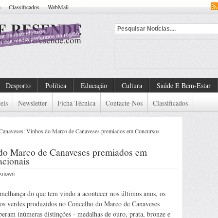
a
Classificados
WebMail
ntificado
Desporto
Política
Educação
Cultura
Saúde E Bem-Estar
eis
Newsletter
Ficha Técnica
Contacte-Nos
Classificados
Canaveses: Vinhos do Marco de Canaveses premiados em Concursos
do Marco de Canaveses premiados em
acionais
nknown
melhança do que tem vindo a acontecer nos últimos anos, os
os verdes produzidos no Concelho do Marco de Canaveses
beram inúmeras distinções - medalhas de ouro, prata, bronze e