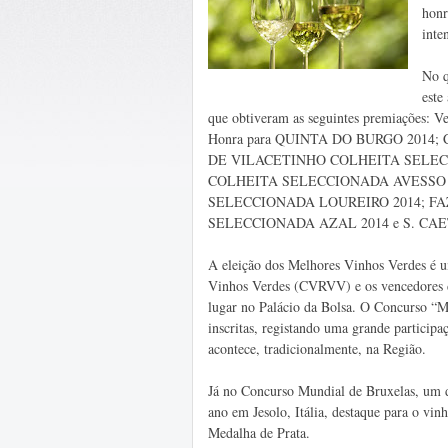
honr
inte
No q
este
que obtiveram as seguintes premiaçõe
Honra para QUINTA DO BURGO 2014
DE VILACETINHO COLHEITA SELEC
COLHEITA SELECCIONADA AVESSO 
SELECCIONADA LOUREIRO 2014; F
SELECCIONADA AZAL 2014 e S. CA
A eleição dos Melhores Vinhos Verdes é u
Vinhos Verdes (CVRVV) e os vencedores de
lugar no Palácio da Bolsa. O Concurso “M
inscritas, registando uma grande partici
acontece, tradicionalmente, na Região.
Já no Concurso Mundial de Bruxelas, um dos
ano em Jesolo, Itália, destaque para o
Medalha de Prata.