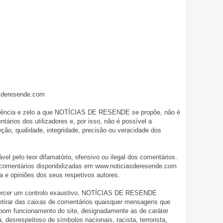
asderesende.com
iligência e zelo a que NOTÍCIAS DE RESENDE se propõe, não é
tários dos utilizadores e, por isso, não é possível a
o, qualidade, integridade, precisão ou veracidade dos
pelo teor difamatório, ofensivo ou ilegal dos comentários.
 comentários disponibilizadas em www.noticiasderesende.com
 e opiniões dos seus respetivos autores.
exercer um controlo exaustivo, NOTÍCIAS DE RESENDE
 retirar das caixas de comentários quaisquer mensagens que
 bom funcionamento do site, designadamente as de caráter
ia, desrespeitoso de símbolos nacionais, racista, terrorista,