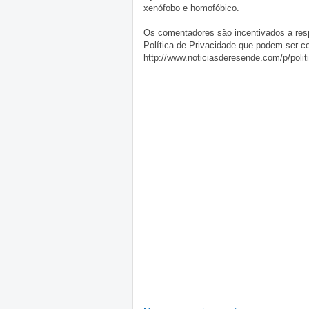
xenófobo e homofóbico.
Os comentadores são incentivados a resp
Política de Privacidade que podem ser c
http://www.noticiasderesende.com/p/polit