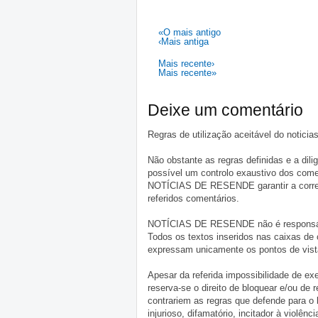
«O mais antigo
‹Mais antiga
Mais recente›
Mais recente»
Deixe um comentário
Regras de utilização aceitável do notici
Não obstante as regras definidas e a d
possível um controlo exaustivo dos comen
NOTÍCIAS DE RESENDE garantir a correçã
referidos comentários.
NOTÍCIAS DE RESENDE não é responsável 
Todos os textos inseridos nas caixas de
expressam unicamente os pontos de vista
Apesar da referida impossibilidade de 
reserva-se o direito de bloquear e/ou de
contrariem as regras que defende para o
injurioso, difamatório, incitador à violênc