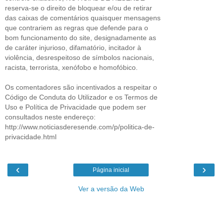
reserva-se o direito de bloquear e/ou de retirar
das caixas de comentários quaisquer mensagens
que contrariem as regras que defende para o
bom funcionamento do site, designadamente as
de caráter injurioso, difamatório, incitador à
violência, desrespeitoso de símbolos nacionais,
racista, terrorista, xenófobo e homofóbico.
Os comentadores são incentivados a respeitar o
Código de Conduta do Utilizador e os Termos de
Uso e Política de Privacidade que podem ser
consultados neste endereço:
http://www.noticiasderesende.com/p/politica-de-
privacidade.html
‹
›
Página inicial
Ver a versão da Web