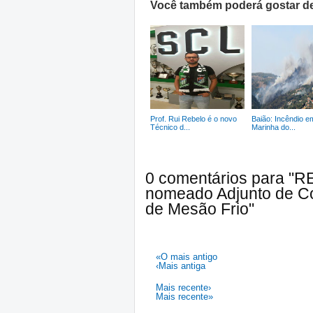
Você também poderá gostar de
Prof. Rui Rebelo é o novo
Baião: Incêndio e
Técnico d...
Marinha do...
0 comentários para "R
nomeado Adjunto de C
de Mesão Frio"
«O mais antigo
‹Mais antiga
Mais recente›
Mais recente»