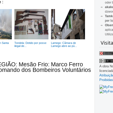
 :
oder 
akak
dzwon
Tamk
per lo
Olse
aplic
Utiliz
Visit
m Santa
Tondela: Detido por posse
Lamego: Câmara de
ilegal de...
Lamego abre ao pú...
EGIÃO: Mesão Frio: Marco Ferro
A obra
No
omando dos Bombeiros Voluntários
licencia
Atribuiç
Proibidas