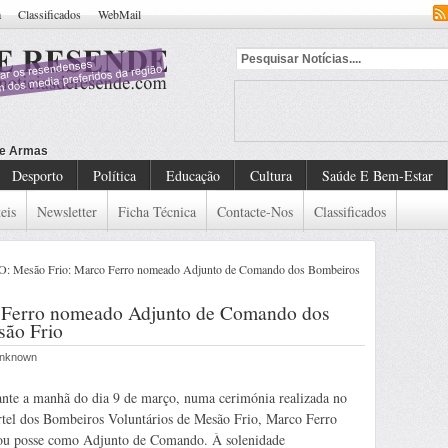
a
Classificados
WebMail
Desporto
Política
Educação
Cultura
Saúde E Bem-Estar
eis
Newsletter
Ficha Técnica
Contacte-Nos
Classificados
 Mesão Frio: Marco Ferro nomeado Adjunto de Comando dos Bombeiros
Ferro nomeado Adjunto de Comando dos
são Frio
 Unknown
nte a manhã do dia 9 de março, numa cerimónia realizada no
tel dos Bombeiros Voluntários de Mesão Frio, Marco Ferro
u posse como Adjunto de Comando. À solenidade