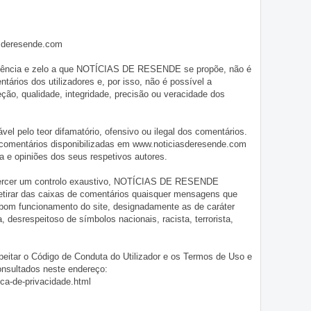
asderesende.com
iligência e zelo a que NOTÍCIAS DE RESENDE se propõe, não é
tários dos utilizadores e, por isso, não é possível a
o, qualidade, integridade, precisão ou veracidade dos
pelo teor difamatório, ofensivo ou ilegal dos comentários.
 comentários disponibilizadas em www.noticiasderesende.com
 e opiniões dos seus respetivos autores.
exercer um controlo exaustivo, NOTÍCIAS DE RESENDE
 retirar das caixas de comentários quaisquer mensagens que
 bom funcionamento do site, designadamente as de caráter
ia, desrespeitoso de símbolos nacionais, racista, terrorista,
eitar o Código de Conduta do Utilizador e os Termos de Uso e
onsultados neste endereço:
ica-de-privacidade.html