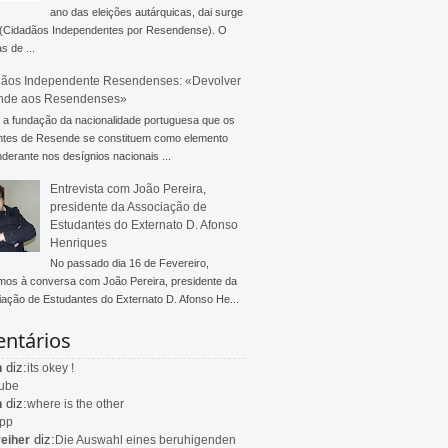
ano das eleições autárquicas, dai surge
 (Cidadãos Independentes por Resendense). O
s de ...
ãos Independente Resendenses: «Devolver
nde aos Resendenses»
a fundação da nacionalidade portuguesa que os
ntes de Resende se constituem como elemento
derante nos desígnios nacionais ...
Entrevista com João Pereira,
presidente da Associação de
Estudantes do Externato D. Afonso
Henriques
No passado dia 16 de Fevereiro,
mos à conversa com João Pereira, presidente da
ação de Estudantes do Externato D. Afonso He...
ntários
diz:
n
its okey !
ube
diz:
n
where is the other
app
diz:
eiher
Die Auswahl eines beruhigenden