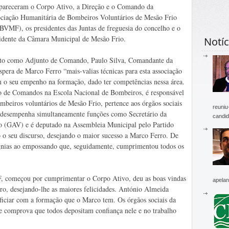
areceram o Corpo Ativo, a Direção e o Comando da
ciação Humanitária de Bombeiros Voluntários de Mesão Frio
VMF), os presidentes das Juntas de freguesia do concelho e o
idente da Câmara Municipal de Mesão Frio.
Notíc
nto como Adjunto de Comando, Paulo Silva, Comandante da
pera de Marco Ferro “mais-valias técnicas para esta associação
m o seu empenho na formação, dado ter competências nessa área.
o de Comandos na Escola Nacional de Bombeiros, é responsável
mbeiros voluntários de Mesão Frio, pertence aos órgãos sociais
reuniu
 e desempenha simultaneamente funções como Secretário da
candid
o (GAV) e é deputado na Assembleia Municipal pelo Partido
o o seu discurso, desejando o maior sucesso a Marco Ferro. De
ígnias ao empossando que, seguidamente, cumprimentou todos os
 começou por cumprimentar o Corpo Ativo, deu as boas vindas
apelan
, desejando-lhe as maiores felicidades. António Almeida
ficiar com a formação que o Marco tem. Os órgãos sociais da
ue comprova que todos depositam confiança nele e no trabalho