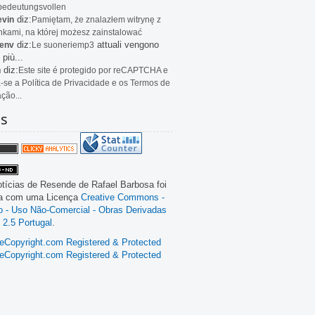
bedeutungsvollen
diz:
evin
Pamiętam, że znalazłem witrynę z
kami, na której możesz zainstalować
diz:
attuali vengono
env
Le
suoneriemp3
 più...
diz:
n
Este site é protegido por reCAPTCHA e
a-se a Política de Privacidade e os Termos de
ação...
as
tícias de Resende
de
Rafael Barbosa
foi
da com uma Licença
Creative Commons -
ão - Uso Não-Comercial - Obras Derivadas
 2.5 Portugal
.