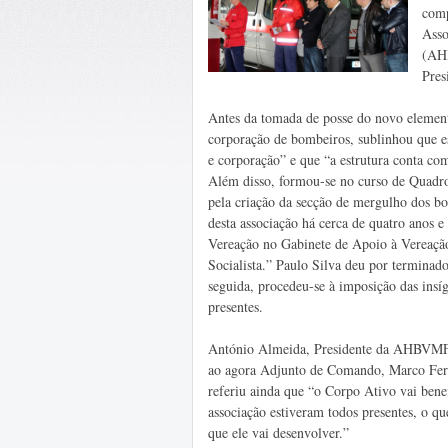
comp
Asso
(AHB
Pres
Antes da tomada de posse do novo eleme
corporação de bombeiros, sublinhou que es
e corporação” e que “a estrutura conta co
Além disso, formou-se no curso de Quadr
pela criação da secção de mergulho dos bo
desta associação há cerca de quatro anos
Vereação no Gabinete de Apoio à Vereaçã
Socialista.” Paulo Silva deu por terminad
seguida, procedeu-se à imposição das ins
presentes.
António Almeida, Presidente da AHBVMF,
ao agora Adjunto de Comando, Marco Ferro
referiu ainda que “o Corpo Ativo vai bene
associação estiveram todos presentes, o q
que ele vai desenvolver.”