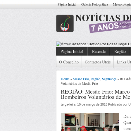
Página Inicial
Galeria Fotográfica
Meteorologi
Resende: Detido
Página Inicial
Resende
Região
O Concelho
Contactos Úteis
Links Út
Home
»
Mesão Frio
,
Região
,
Segurança
» REGIÃO:
Voluntários de Mesão Frio
REGIÃO: Mesão Frio: Marco 
Bombeiros Voluntários de Me
terça-feira, 10 de março de 2015 Publicado por
Dura
Quar
tomo