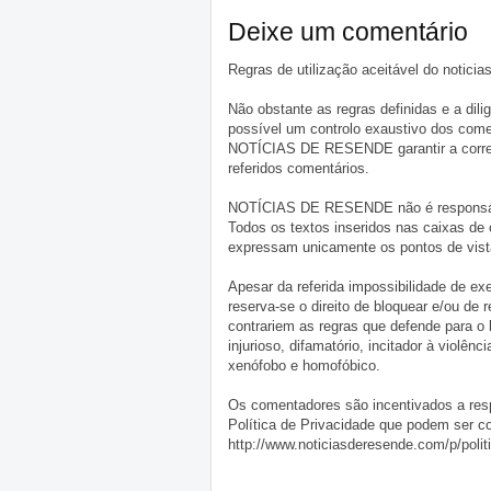
Deixe um comentário
Regras de utilização aceitável do notici
Não obstante as regras definidas e a d
possível um controlo exaustivo dos comen
NOTÍCIAS DE RESENDE garantir a correçã
referidos comentários.
NOTÍCIAS DE RESENDE não é responsável 
Todos os textos inseridos nas caixas de
expressam unicamente os pontos de vista
Apesar da referida impossibilidade de 
reserva-se o direito de bloquear e/ou de
contrariem as regras que defende para o
injurioso, difamatório, incitador à violênc
xenófobo e homofóbico.
Os comentadores são incentivados a resp
Política de Privacidade que podem ser c
http://www.noticiasderesende.com/p/polit