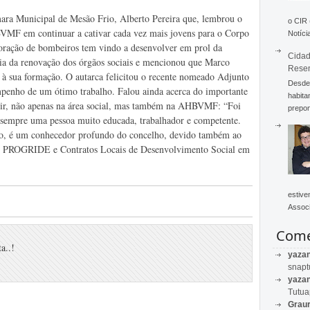
ara Municipal de Mesão Frio, Alberto Pereira que, lembrou o
o CIR
MF em continuar a cativar cada vez mais jovens para o Corpo
Notícia
poração de bombeiros tem vindo a desenvolver em prol da
Cidad
ia da renovação dos órgãos sociais e mencionou que Marco
Rese
 à sua formação. O autarca felicitou o recente nomeado Adjunto
Desde 
penho de um ótimo trabalho. Falou ainda acerca do importante
habita
ir, não apenas na área social, mas também na AHBVMF: “Foi
prepon
sempre uma pessoa muito educada, trabalhador e competente.
to, é um conhecedor profundo do concelho, devido também ao
tos PROGRIDE e Contratos Locais de Desenvolvimento Social em
estive
Associ
Come
a..!
yaza
snapt
yaza
Tutu
Graur