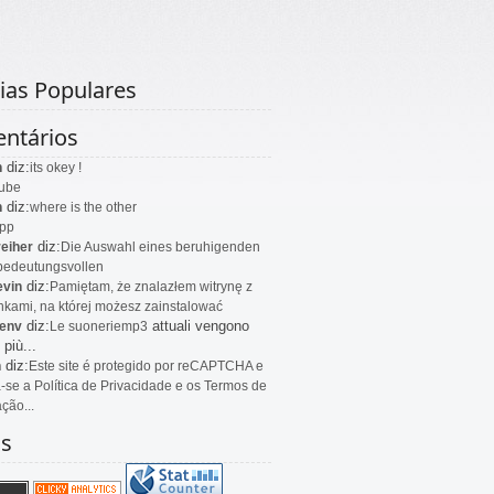
ias Populares
ntários
diz:
n
its okey !
ube
diz:
n
where is the other
app
diz:
eiher
Die Auswahl eines beruhigenden
bedeutungsvollen
diz:
evin
Pamiętam, że znalazłem witrynę z
kami, na której możesz zainstalować
diz:
attuali vengono
env
Le
suoneriemp3
 più...
diz:
n
Este site é protegido por reCAPTCHA e
a-se a Política de Privacidade e os Termos de
ação...
as