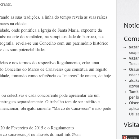
erante.
ando as suas tradições, a linha do tempo revela as suas raízes
nares na cidade
Notíc
dade, onde pontifica a Igreja de Santa Maria, expoente da
ais: na arte do românico, na sumptuosidade do barroco, nos
Come
 etnografia, revela-se um Concelho com um património histórico
yaza
e das suas potencialidades.
snapt
yaza
deias e nos termos do respectivo Regulamento, criar uma
Tutu
do Concelho do Marco de Canaveses que constitua um registo
Graur
aridade, tomando como referência os “marcos” de ontem, de hoje
oder 
akak
dzwon
Tamk
s ou colectivas e cada concorrente pode apresentar até um
per lo
entregues separadamente. O trabalho tem de ser inédito e
Olse
 mencionar, obrigatoriamente “Marco de Canaveses” e não pode
aplic
Utiliz
Visit
a 20 de Fevereiro de 2015 e o Regulamento
rco-canaveses.pt ou através do mail info@cm-