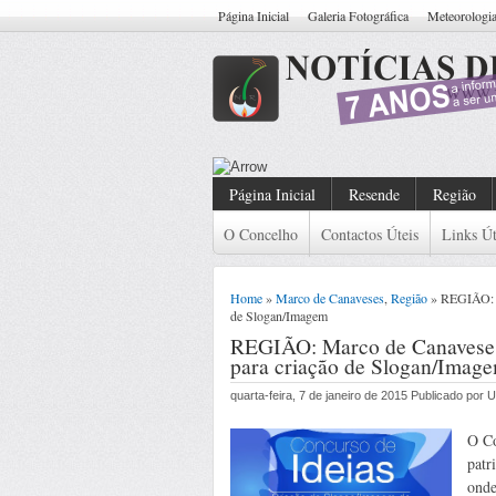
Página Inicial
Galeria Fotográfica
Meteorologi
Resende: Detido Cida
Página Inicial
Resende
Região
O Concelho
Contactos Úteis
Links Út
Home
»
Marco de Canaveses
,
Região
» REGIÃO: M
de Slogan/Imagem
REGIÃO: Marco de Canaveses:
para criação de Slogan/Imag
quarta-feira, 7 de janeiro de 2015 Publicado por
O Co
patr
onde