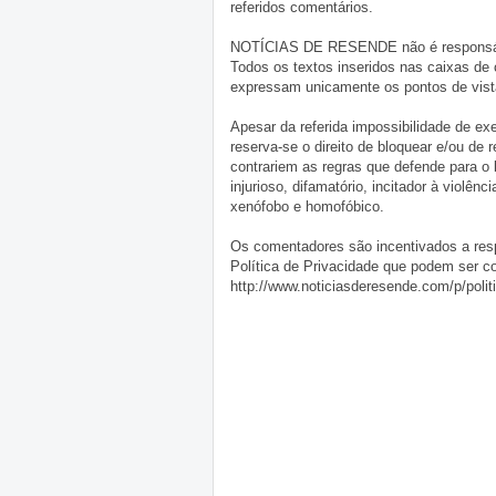
referidos comentários.
NOTÍCIAS DE RESENDE não é responsável 
Todos os textos inseridos nas caixas de
expressam unicamente os pontos de vista
Apesar da referida impossibilidade de 
reserva-se o direito de bloquear e/ou de
contrariem as regras que defende para o
injurioso, difamatório, incitador à violênc
xenófobo e homofóbico.
Os comentadores são incentivados a resp
Política de Privacidade que podem ser c
http://www.noticiasderesende.com/p/polit