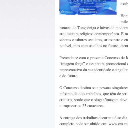
exub
Honr
mile
romana de Tongobriga e laivos de moderni
arquitectura religiosa contemporânea. E m
saberes e sabores seculares, artesanato e
notável, mas com os olhos no futuro, cient
Pretende-se com o presente Concurso de I
“imagem força” e assinatura promocional 
representativo da sua identidade e singul
e do futuro.
O Concurso destina-se a pessoas singulare
máximo de dois trabalhos, que têm de ser 
criativo, sendo que o slogan/imagem deve
ultrapassar os 25 caracteres.
A entrega dos trabalhos decorre até ao di
completo pode ser obtido em: www.cm-ma