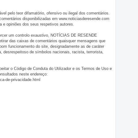
pelo teor difamatório, ofensivo ou ilegal dos comentários.
 comentários disponibilizadas em www.noticiasderesende.com
 e opiniões dos seus respetivos autores.
exercer um controlo exaustivo, NOTÍCIAS DE RESENDE
 retirar das caixas de comentários quaisquer mensagens que
 bom funcionamento do site, designadamente as de caráter
ia, desrespeitoso de símbolos nacionais, racista, terrorista,
eitar o Código de Conduta do Utilizador e os Termos de Uso e
onsultados neste endereço:
ica-de-privacidade.html