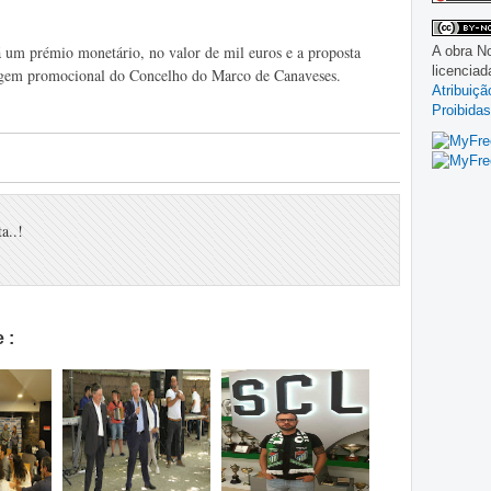
á um prémio monetário, no valor de mil euros e a proposta
A obra
No
licencia
agem promocional do Concelho do Marco de Canaveses.
Atribuiç
Proibidas
a..!
 :