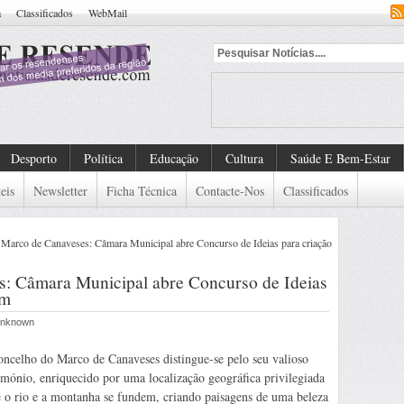
a
Classificados
WebMail
Desporto
Política
Educação
Cultura
Saúde E Bem-Estar
eis
Newsletter
Ficha Técnica
Contacte-Nos
Classificados
arco de Canaveses: Câmara Municipal abre Concurso de Ideias para criação
 Câmara Municipal abre Concurso de Ideias
em
 Unknown
ncelho do Marco de Canaveses distingue-se pelo seu valioso
imónio, enriquecido por uma localização geográfica privilegiada
 o rio e a montanha se fundem, criando paisagens de uma beleza