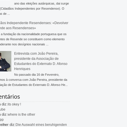
ano das eleições autárquicas, dai surge
 (Cidadãos Independentes por Resendense). O
s de ...
ãos Independente Resendenses: «Devolver
nde aos Resendenses»
a fundação da nacionalidade portuguesa que os
ntes de Resende se constituem como elemento
derante nos desígnios nacionais ...
Entrevista com João Pereira,
presidente da Associação de
Estudantes do Externato D. Afonso
Henriques
No passado dia 16 de Fevereiro,
mos à conversa com João Pereira, presidente da
ação de Estudantes do Externato D. Afonso He...
ntários
diz:
n
its okey !
ube
diz:
n
where is the other
app
diz:
eiher
Die Auswahl eines beruhigenden