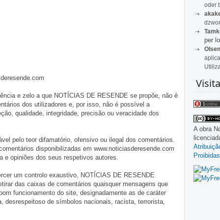
oder 
akak
dzwon
Tamk
per lo
Olse
aplic
Utiliz
asderesende.com
Visit
iligência e zelo a que NOTÍCIAS DE RESENDE se propõe, não é
tários dos utilizadores e, por isso, não é possível a
o, qualidade, integridade, precisão ou veracidade dos
A obra
No
licencia
pelo teor difamatório, ofensivo ou ilegal dos comentários.
Atribuiç
 comentários disponibilizadas em www.noticiasderesende.com
Proibidas
 e opiniões dos seus respetivos autores.
exercer um controlo exaustivo, NOTÍCIAS DE RESENDE
 retirar das caixas de comentários quaisquer mensagens que
 bom funcionamento do site, designadamente as de caráter
ia, desrespeitoso de símbolos nacionais, racista, terrorista,