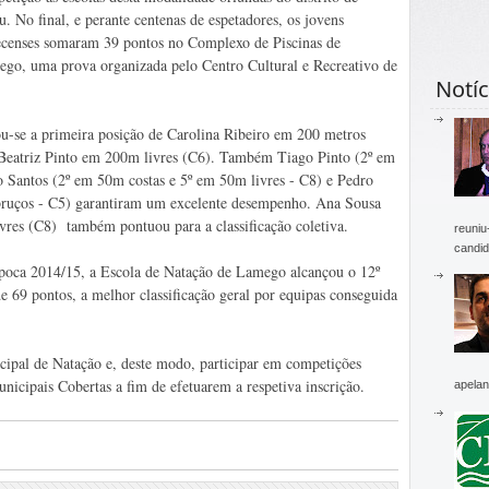
u. No final, e perante centenas de espetadores, os jovens
censes somaram 39 pontos no Complexo de Piscinas de
go, uma prova organizada pelo Centro Cultural e Recreativo de
Notíc
ou-se a primeira posição de Carolina Ribeiro em 200 metros
 Beatriz Pinto em 200m livres (C6). Também Tiago Pinto (2º em
 Santos (2º em 50m costas e 5º em 50m livres - C8) e Pedro
bruços - C5) garantiram um excelente desempenho. Ana Sousa
ivres (C8) também pontuou para a classificação coletiva.
reuniu
candid
época 2014/15, a Escola de Natação de Lamego alcançou o 12º
de 69 pontos, a melhor classificação geral por equipas conseguida
cipal de Natação e, deste modo, participar em competições
unicipais Cobertas a fim de efetuarem a respetiva inscrição.
apelan