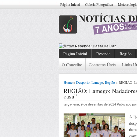
Página Inicial
Galeria Fotográfica
Meteorologi
Resende: Casal De Carteiristas Ide
Página Inicial
Resende
Região
O Concelho
Contactos Úteis
Links Út
Home
»
Desporto
,
Lamego
,
Região
» REGIÃO: Lam
REGIÃO: Lamego: Nadadores 
casa”
terça-feira, 9 de dezembro de 2014 Publicado p
A “j
desp
dura
comp