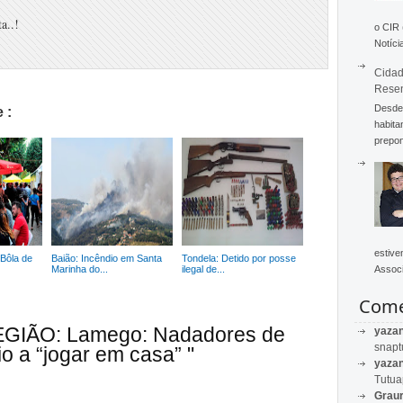
a..!
o CIR
Notícia
Cidad
Rese
Desde 
 :
habita
prepon
estive
Bôla de
Baião: Incêndio em Santa
Tondela: Detido por posse
Marinha do...
ilegal de...
Associ
Come
REGIÃO: Lamego: Nadadores de
yaza
snapt
 a “jogar em casa” "
yaza
Tutu
Graur