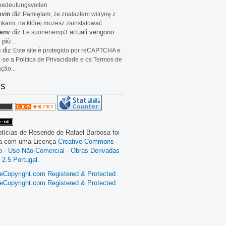
bedeutungsvollen
diz:
evin
Pamiętam, że znalazłem witrynę z
kami, na której możesz zainstalować
diz:
attuali vengono
env
Le
suoneriemp3
 più...
diz:
n
Este site é protegido por reCAPTCHA e
a-se a Política de Privacidade e os Termos de
ação...
as
tícias de Resende
de
Rafael Barbosa
foi
da com uma Licença
Creative Commons -
ão - Uso Não-Comercial - Obras Derivadas
 2.5 Portugal
.