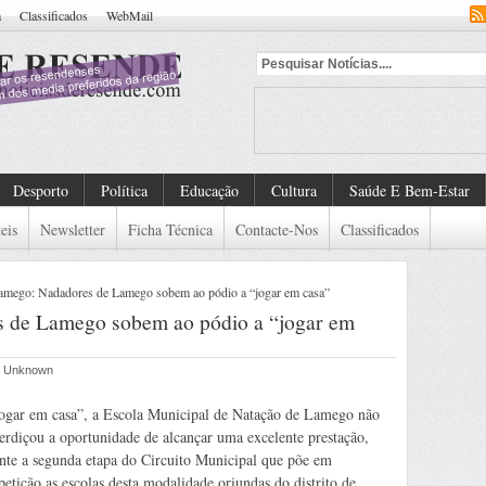
a
Classificados
WebMail
ntificado
Desporto
Política
Educação
Cultura
Saúde E Bem-Estar
eis
Newsletter
Ficha Técnica
Contacte-Nos
Classificados
ego: Nadadores de Lamego sobem ao pódio a “jogar em casa”
de Lamego sobem ao pódio a “jogar em
or Unknown
ogar em casa”, a Escola Municipal de Natação de Lamego não
erdiçou a oportunidade de alcançar uma excelente prestação,
nte a segunda etapa do Circuito Municipal que põe em
etição as escolas desta modalidade oriundas do distrito de