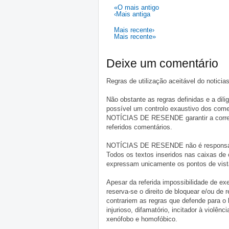
«O mais antigo
‹Mais antiga
Mais recente›
Mais recente»
Deixe um comentário
Regras de utilização aceitável do notici
Não obstante as regras definidas e a d
possível um controlo exaustivo dos comen
NOTÍCIAS DE RESENDE garantir a correçã
referidos comentários.
NOTÍCIAS DE RESENDE não é responsável 
Todos os textos inseridos nas caixas de
expressam unicamente os pontos de vista
Apesar da referida impossibilidade de 
reserva-se o direito de bloquear e/ou de
contrariem as regras que defende para o
injurioso, difamatório, incitador à violênc
xenófobo e homofóbico.