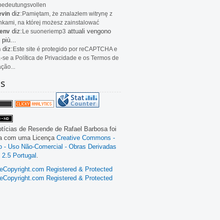
bedeutungsvollen
diz:
evin
Pamiętam, że znalazłem witrynę z
kami, na której możesz zainstalować
diz:
attuali vengono
env
Le
suoneriemp3
 più...
diz:
n
Este site é protegido por reCAPTCHA e
a-se a Política de Privacidade e os Termos de
ação...
as
tícias de Resende
de
Rafael Barbosa
foi
da com uma Licença
Creative Commons -
ão - Uso Não-Comercial - Obras Derivadas
 2.5 Portugal
.