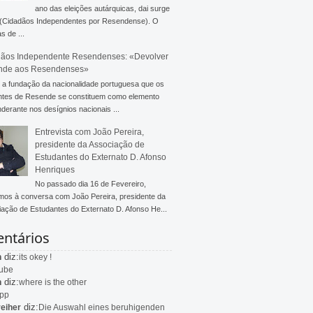
ano das eleições autárquicas, dai surge
 (Cidadãos Independentes por Resendense). O
s de ...
ãos Independente Resendenses: «Devolver
nde aos Resendenses»
a fundação da nacionalidade portuguesa que os
ntes de Resende se constituem como elemento
derante nos desígnios nacionais ...
Entrevista com João Pereira,
presidente da Associação de
Estudantes do Externato D. Afonso
Henriques
No passado dia 16 de Fevereiro,
mos à conversa com João Pereira, presidente da
ação de Estudantes do Externato D. Afonso He...
ntários
diz:
n
its okey !
ube
diz:
n
where is the other
app
diz:
eiher
Die Auswahl eines beruhigenden