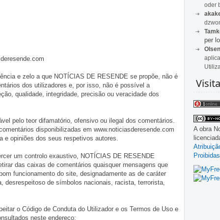
oder 
akak
dzwon
Tamk
per lo
Olse
aplic
asderesende.com
Utiliz
iligência e zelo a que NOTÍCIAS DE RESENDE se propõe, não é
Visit
tários dos utilizadores e, por isso, não é possível a
o, qualidade, integridade, precisão ou veracidade dos
pelo teor difamatório, ofensivo ou ilegal dos comentários.
A obra
No
 comentários disponibilizadas em www.noticiasderesende.com
licencia
 e opiniões dos seus respetivos autores.
Atribuiç
Proibidas
exercer um controlo exaustivo, NOTÍCIAS DE RESENDE
 retirar das caixas de comentários quaisquer mensagens que
 bom funcionamento do site, designadamente as de caráter
ia, desrespeitoso de símbolos nacionais, racista, terrorista,
eitar o Código de Conduta do Utilizador e os Termos de Uso e
onsultados neste endereço: