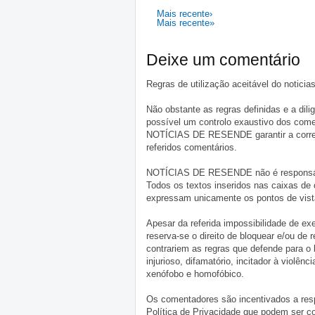
Mais recente›
Mais recente»
Deixe um comentário
Regras de utilização aceitável do notici
Não obstante as regras definidas e a d
possível um controlo exaustivo dos comen
NOTÍCIAS DE RESENDE garantir a correçã
referidos comentários.
NOTÍCIAS DE RESENDE não é responsável 
Todos os textos inseridos nas caixas de
expressam unicamente os pontos de vista
Apesar da referida impossibilidade de 
reserva-se o direito de bloquear e/ou de
contrariem as regras que defende para o
injurioso, difamatório, incitador à violênc
xenófobo e homofóbico.
Os comentadores são incentivados a resp
Política de Privacidade que podem ser c