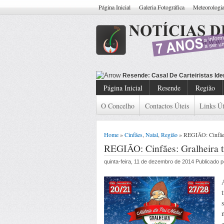
Página Inicial
Galeria Fotográfica
Meteorologi
Resende: Casal De Carteiristas Ide
Página Inicial
Resende
Região
O Concelho
Contactos Úteis
Links Út
Home
»
Cinfães
,
Natal
,
Região
» REGIÃO: Cinfães:
REGIÃO: Cinfães: Gralheira t
quinta-feira, 11 de dezembro de 2014 Publicado