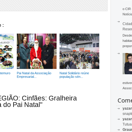
o CIR
Notícia
Cidad
 :
Rese
Desde 
habita
prepon
ntemuro
Pai Natal da Associação
Natal Solidário reúne
Empresarial...
população sén...
estive
Associ
GIÃO: Cinfães: Gralheira
Come
 do Pai Natal"
yaza
snapt
yaza
Tutu
Graur