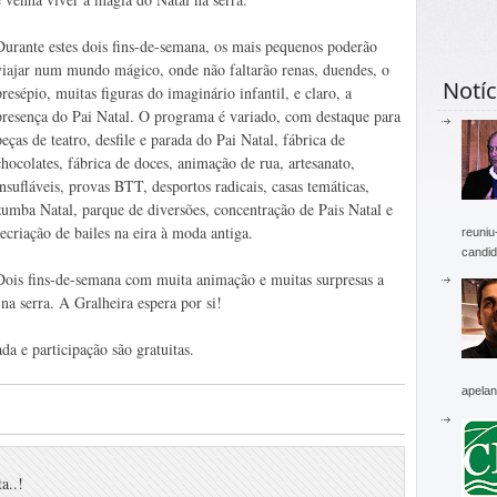
Durante estes dois fins-de-semana, os mais pequenos poderão
viajar num mundo mágico, onde não faltarão renas, duendes, o
Notíc
presépio, muitas figuras do imaginário infantil, e claro, a
presença do Pai Natal. O programa é variado, com destaque para
peças de teatro, desfile e parada do Pai Natal, fábrica de
chocolates, fábrica de doces, animação de rua, artesanato,
insufláveis, provas BTT, desportos radicais, casas temáticas,
zumba Natal, parque de diversões, concentração de Pais Natal e
recriação de bailes na eira à moda antiga.
reuniu
candid
Dois fins-de-semana com muita animação e muitas surpresas a
a serra. A Gralheira espera por si!
da e participação são gratuitas.
apelan
a..!