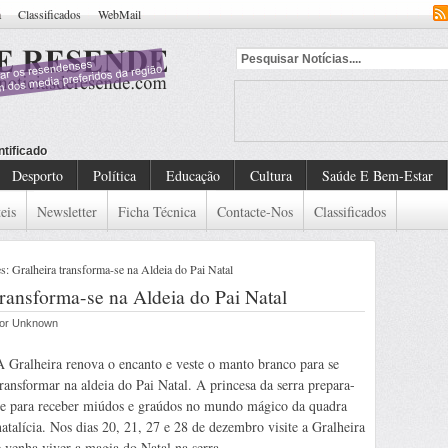
a
Classificados
WebMail
ntificado
Desporto
Política
Educação
Cultura
Saúde E Bem-Estar
eis
Newsletter
Ficha Técnica
Contacte-Nos
Classificados
 Gralheira transforma-se na Aldeia do Pai Natal
ransforma-se na Aldeia do Pai Natal
 por Unknown
A Gralheira renova o encanto e veste o manto branco para se
transformar na aldeia do Pai Natal. A princesa da serra prepara-
se para receber miúdos e graúdos no mundo mágico da quadra
natalícia. Nos dias 20, 21, 27 e 28 de dezembro visite a Gralheira
e venha viver a magia do Natal na serra.