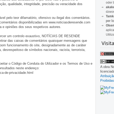
oder 
o, qualidade, integridade, precisão ou veracidade dos
akak
dzwon
Tamk
pelo teor difamatório, ofensivo ou ilegal dos comentários.
per lo
 comentários disponibilizadas em www.noticiasderesende.com
Olse
 e opiniões dos seus respetivos autores.
aplic
Utiliz
exercer um controlo exaustivo, NOTÍCIAS DE RESENDE
 retirar das caixas de comentários quaisquer mensagens que
Visit
 bom funcionamento do site, designadamente as de caráter
ia, desrespeitoso de símbolos nacionais, racista, terrorista,
eitar o Código de Conduta do Utilizador e os Termos de Uso e
A obra
No
onsultados neste endereço:
licencia
ica-de-privacidade.html
Atribuiç
Proibidas