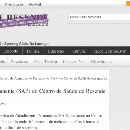
a
Classificados
WebMail
Desporto
Política
Educação
Cultura
Saúde E Bem-Estar
eis
Newsletter
Ficha Técnica
Contacte-Nos
Classificados
erviço de Atendimento Permanente (SAP) do Centro de Saúde de Resende irá
anente (SAP) do Centro de Saúde de Resende
nown
rviço de Atendimento Permanente (SAP), existente no Centro
aúde de Resende, irá encerrar da meia-noite até às 8 horas, a
ir do dia 1 de setembro.