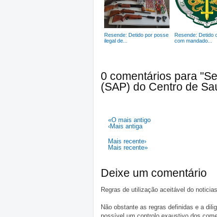
Resende: Detido por posse
Resende: Detido 
ilegal de...
com mandado...
0 comentários para "S
(SAP) do Centro de Sa
«O mais antigo
‹Mais antiga
Mais recente›
Mais recente»
Deixe um comentário
Regras de utilização aceitável do notici
Não obstante as regras definidas e a d
possível um controlo exaustivo dos comen