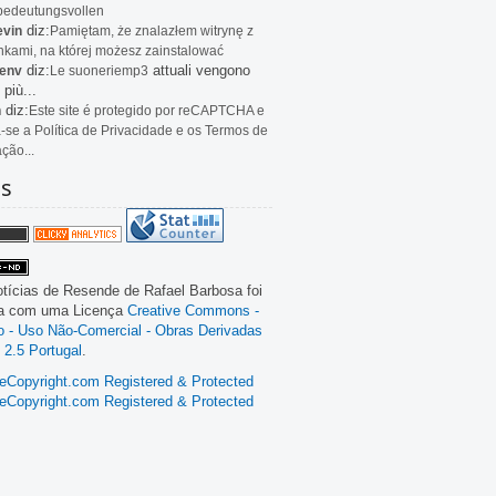
bedeutungsvollen
diz:
evin
Pamiętam, że znalazłem witrynę z
kami, na której możesz zainstalować
diz:
attuali vengono
env
Le
suoneriemp3
 più...
diz:
n
Este site é protegido por reCAPTCHA e
a-se a Política de Privacidade e os Termos de
ação...
as
tícias de Resende
de
Rafael Barbosa
foi
da com uma Licença
Creative Commons -
ão - Uso Não-Comercial - Obras Derivadas
 2.5 Portugal
.