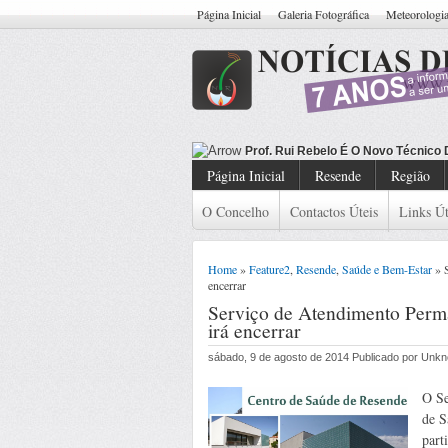
Página Inicial
Galeria Fotográfica
Meteorologi
Tr
Página Inicial
Resende
Região
O Concelho
Contactos Úteis
Links Út
Home
»
Feature2
,
Resende
,
Saúde e Bem-Estar
» S
encerrar
Serviço de Atendimento Perm
irá encerrar
sábado, 9 de agosto de 2014 Publicado por Unk
O Se
de S
part