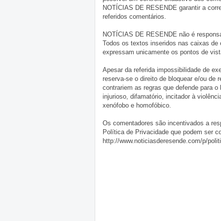
NOTÍCIAS DE RESENDE garantir a correçã
referidos comentários.
NOTÍCIAS DE RESENDE não é responsável 
Todos os textos inseridos nas caixas de
expressam unicamente os pontos de vista
Apesar da referida impossibilidade de 
reserva-se o direito de bloquear e/ou de
contrariem as regras que defende para o
injurioso, difamatório, incitador à violênc
xenófobo e homofóbico.
Os comentadores são incentivados a resp
Política de Privacidade que podem ser c
http://www.noticiasderesende.com/p/polit