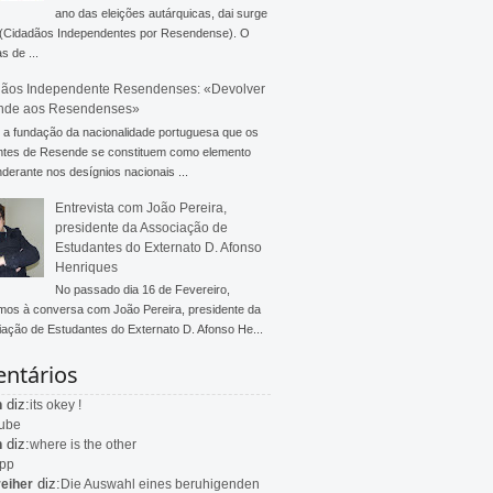
ano das eleições autárquicas, dai surge
 (Cidadãos Independentes por Resendense). O
s de ...
ãos Independente Resendenses: «Devolver
nde aos Resendenses»
a fundação da nacionalidade portuguesa que os
ntes de Resende se constituem como elemento
derante nos desígnios nacionais ...
Entrevista com João Pereira,
presidente da Associação de
Estudantes do Externato D. Afonso
Henriques
No passado dia 16 de Fevereiro,
mos à conversa com João Pereira, presidente da
ação de Estudantes do Externato D. Afonso He...
ntários
diz:
n
its okey !
ube
diz:
n
where is the other
app
diz:
eiher
Die Auswahl eines beruhigenden