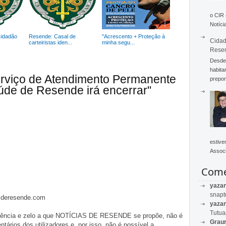
o CIR
Notícia
cidadão
Resende: Casal de
"Acrescento + Proteção à
Cidad
carteiristas iden...
minha segu...
Rese
Desde 
habita
erviço de Atendimento Permanente
prepon
úde de Resende irá encerrar"
estive
Associ
Come
yaza
snapt
asderesende.com
yaza
Tutu
iligência e zelo a que NOTÍCIAS DE RESENDE se propõe, não é
Graur
tários dos utilizadores e, por isso, não é possível a